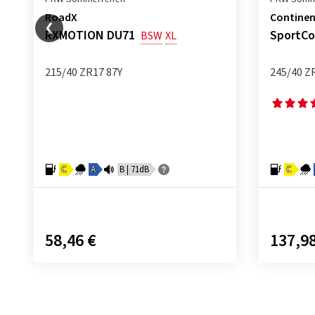
RoadX
Continen
RXMOTION DU71
SportCo
BSW
XL
215/40 ZR17 87Y
245/40 Z
C
A
B | 71dB
C
58,46 €
137,98