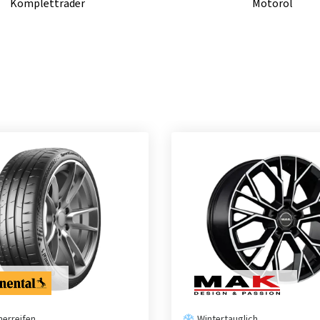
Kompletträder
Motoröl
erreifen
Wintertauglich