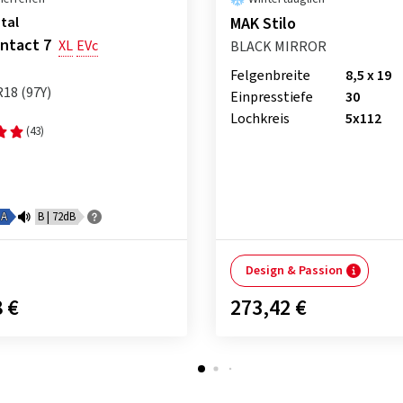
tal
MAK Stilo
ntact 7
XL
EVc
BLACK MIRROR
Felgenbreite
8,5 x 19
R18 (97Y)
Einpresstiefe
30
Lochkreis
5x112
(43)
A
B | 72dB
Design & Passion
 €
273,42 €