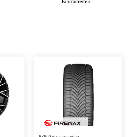
Fahrradreifen
PKW Ganzjahresreifen