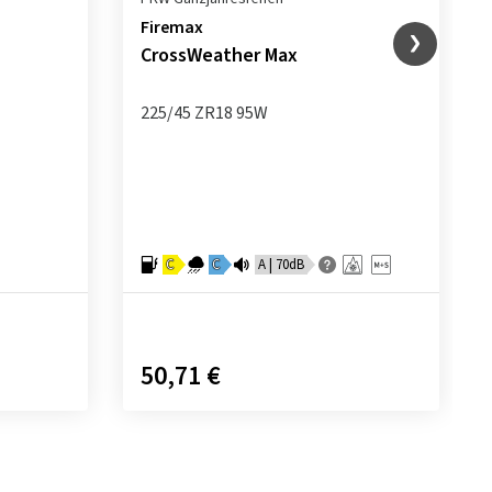
Firemax
CrossWeather Max
225/45 ZR18 95W
C
C
A | 70dB
50,71 €