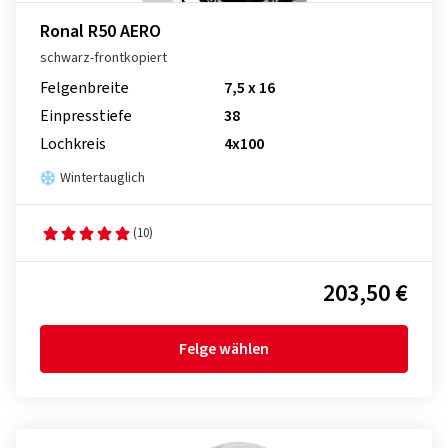
Ronal R50 AERO
schwarz-frontkopiert
Felgenbreite
7,5 x 16
Einpresstiefe
38
Lochkreis
4x100
Wintertauglich
(10)
203,50 €
Felge wählen