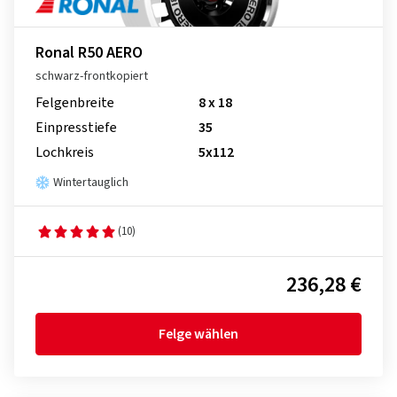
Ronal R50 AERO
schwarz-frontkopiert
Felgenbreite
8 x 18
Einpresstiefe
35
Lochkreis
5x112
Wintertauglich
(10)
236,28 €
Felge wählen