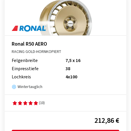
Ronal R50 AERO
RACING GOLD-HORNKOPIERT
Felgenbreite
7,5 x 16
Einpresstiefe
38
Lochkreis
4x100
Wintertauglich
(10)
212,86 €