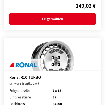
149,02 €
Felge wählen
Ronal R10 TURBO
schwarz-frontkopiert
Felgenbreite
7 x 15
Einpresstiefe
37
Lochkreis
4x100