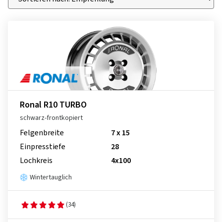
Ronal R10 TURBO
schwarz-frontkopiert
Felgenbreite
7 x 15
Einpresstiefe
28
Lochkreis
4x100
Wintertauglich
(34)