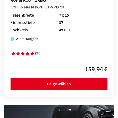
Ronal R10 TURBO
COPPER MATT-FRONT DIAMOND CUT
Felgenbreite
7 x 15
Einpresstiefe
37
Lochkreis
4x100
Wintertauglich
(34)
159,94 €
Felge wählen