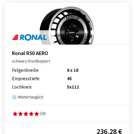
Ronal R50 AERO
schwarz-frontkopiert
Felgenbreite
8 x 18
Einpresstiefe
45
Lochkreis
5x112
Wintertauglich
(10)
236,28 €