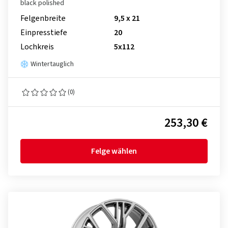
black polished
Felgenbreite
9,5 x 21
Einpresstiefe
20
Lochkreis
5x112
Wintertauglich
(0)
253,30 €
Felge wählen