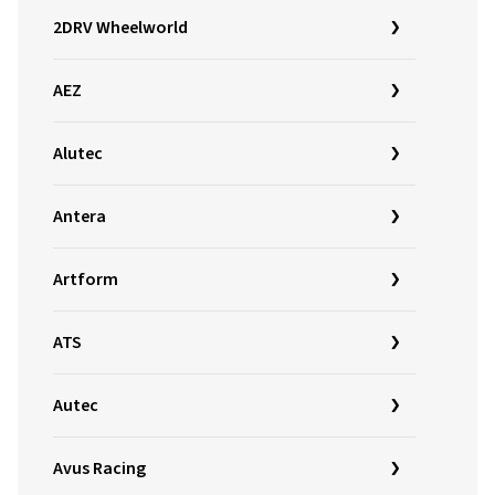
2DRV Wheelworld
AEZ
Alutec
Antera
Artform
ATS
Autec
Avus Racing