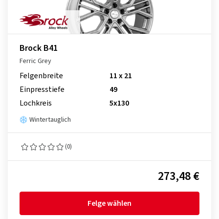
Brock B41
Ferric Grey
Felgenbreite
11 x 21
Einpresstiefe
49
Lochkreis
5x130
Wintertauglich
(0)
273,48 €
Felge wählen