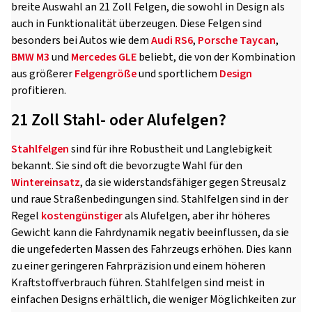
breite Auswahl an 21 Zoll Felgen, die sowohl in Design als
auch in Funktionalität überzeugen. Diese Felgen sind
besonders bei Autos wie dem
Audi RS6
,
Porsche Taycan
,
BMW M3
und
Mercedes GLE
beliebt, die von der Kombination
aus größerer
Felgengröße
und sportlichem
Design
profitieren.
21 Zoll Stahl- oder Alufelgen?
Stahlfelgen
sind für ihre Robustheit und Langlebigkeit
bekannt. Sie sind oft die bevorzugte Wahl für den
Wintereinsatz
, da sie widerstandsfähiger gegen Streusalz
und raue Straßenbedingungen sind. Stahlfelgen sind in der
Regel
kostengünstiger
als Alufelgen, aber ihr höheres
Gewicht kann die Fahrdynamik negativ beeinflussen, da sie
die ungefederten Massen des Fahrzeugs erhöhen. Dies kann
zu einer geringeren Fahrpräzision und einem höheren
Kraftstoffverbrauch führen. Stahlfelgen sind meist in
einfachen Designs erhältlich, die weniger Möglichkeiten zur