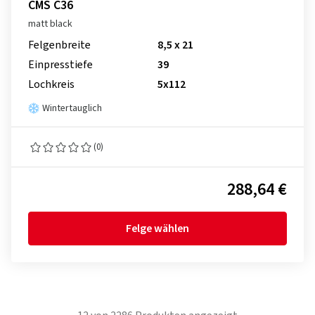
CMS C36
matt black
Felgenbreite
8,5 x 21
Einpresstiefe
39
Lochkreis
5x112
Wintertauglich
(0)
288,64 €
Felge wählen