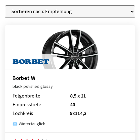
Borbet W
black polished glossy
Felgenbreite
8,5 x 21
Einpresstiefe
40
Lochkreis
5x114,3
Wintertauglich