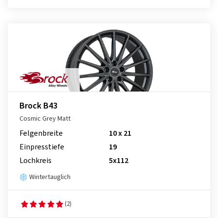
Brock B43
Cosmic Grey Matt
Felgenbreite
10 x 21
Einpresstiefe
19
Lochkreis
5x112
Wintertauglich
(2)