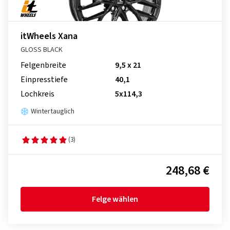
itWheels Xana
GLOSS BLACK
Felgenbreite
9,5 x 21
Einpresstiefe
40,1
Lochkreis
5x114,3
Wintertauglich
(3)
248,68 €
Felge wählen