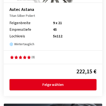
Autec Astana
Titan Silber Poliert
Felgenbreite
9 x 21
Einpresstiefe
45
Lochkreis
5x112
Wintertauglich
(8)
222,15 €
Felge wählen