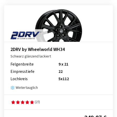
2DRV by Wheelworld WH34
Schwarz glänzend lackiert
Felgenbreite
9 x 21
Einpresstiefe
22
Lochkreis
5x112
Wintertauglich
(27)