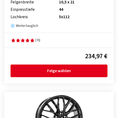
Felgenbreite
10,5 x 21
Einpresstiefe
44
Lochkreis
5x112
Wintertauglich
(70)
234,97 €
Felge wählen