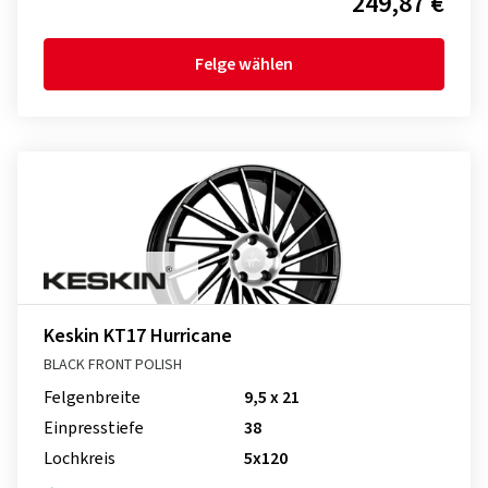
249,87 €
Felge wählen
Keskin KT17 Hurricane
BLACK FRONT POLISH
Felgenbreite
9,5 x 21
Einpresstiefe
38
Lochkreis
5x120