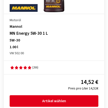
Motoröl
Mannol
MN Energy 5W-30 1 L
5W-30
1.00 l
VW 502 00
(266)
14,52 €
Preis pro Liter 14,52€
Artikel wählen