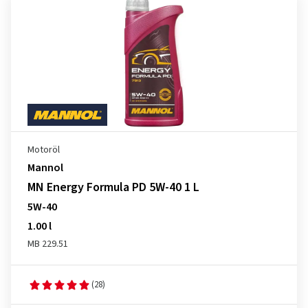
Motoröl
Mannol
MN Energy Formula PD 5W-40 1 L
5W-40
1.00 l
MB 229.51
(28)