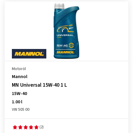
Motoröl
Mannol
MN Universal 15W-40 1 L
15W-40
1.00 l
VW 505 00
(2)