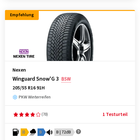
Empfehlung
Nexen
Winguard Snow'G 3
BSW
205/55 R16 91H
PKW Winterreifen
1 Testurteil
(70)
D
B
B | 72dB