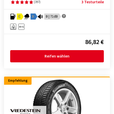
3 Testurteile
(397)
C
B
B | 71dB
86,82 €
Reifen wählen
Empfehlung