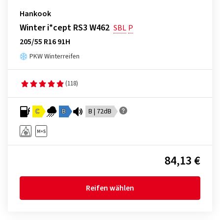
Hankook
Winter i*cept RS3 W462
SBL
P
205/55 R16 91H
PKW Winterreifen
(118)
C
B
B | 72dB
84,13 €
Reifen wählen