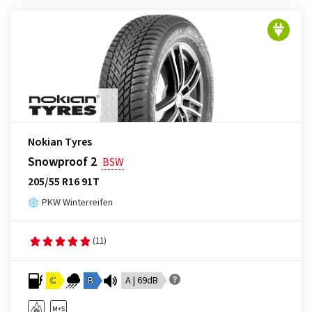
Nokian Tyres
Snowproof 2
BSW
205/55 R16 91T
PKW Winterreifen
(11)
C
B
A | 69dB