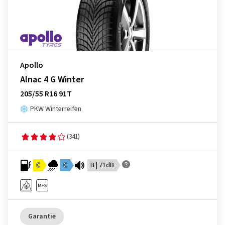
Apollo
Alnac 4 G Winter
205/55 R16 91T
PKW Winterreifen
(341)
C
C
B | 71dB
Garantie