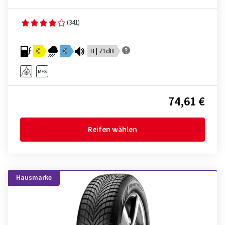
(341)
C
C
B | 71dB
74,61 €
Reifen wählen
Hausmarke