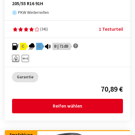
205/55 R16 91H
PKW Winterreifen
1 Testurteil
(341)
C
C
B | 71dB
Garantie
70,89 €
Reifen wählen