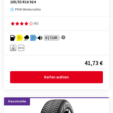
205/55 R16 91H
PKW Winterreifen
(61)
C
C
B | 72dB
41,73 €
Reifen wählen
Hausmarke