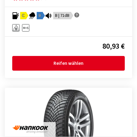
C
B
B | 71dB
80,93 €
Reifen wählen