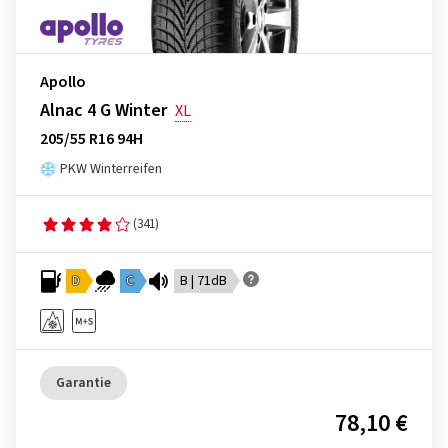
Apollo
Alnac 4 G Winter
XL
205/55 R16 94H
PKW Winterreifen
(341)
D
C
B | 71dB
Garantie
78,10 €