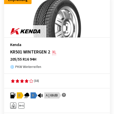
Empfehlung
Kenda
KR501 WINTERGEN 2
XL
205/55 R16 94H
PKW Winterreifen
(84)
D
B
A | 68dB