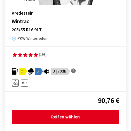
Vredestein
Wintrac
205/55 R16 91T
PKW Winterreifen
(199)
C
B
B | 70dB
90,76 €
Reifen wählen