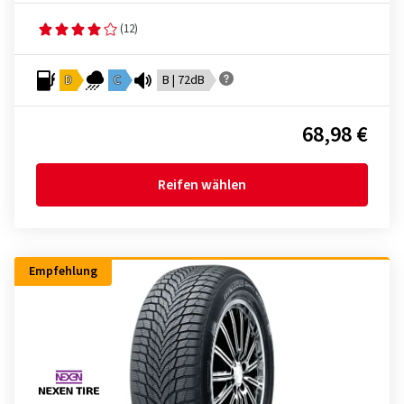
(12)
D
C
B | 72dB
68,98 €
Reifen wählen
Empfehlung