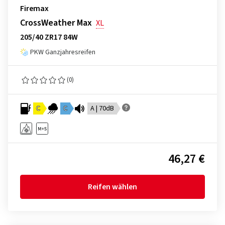
Firemax
CrossWeather Max
XL
205/40 ZR17 84W
PKW Ganzjahresreifen
(0)
C
C
A | 70dB
46,27 €
Reifen wählen