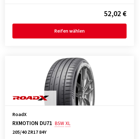
52,02 €
Reifen wählen
RoadX
RXMOTION DU71
BSW
XL
205/40 ZR17 84Y