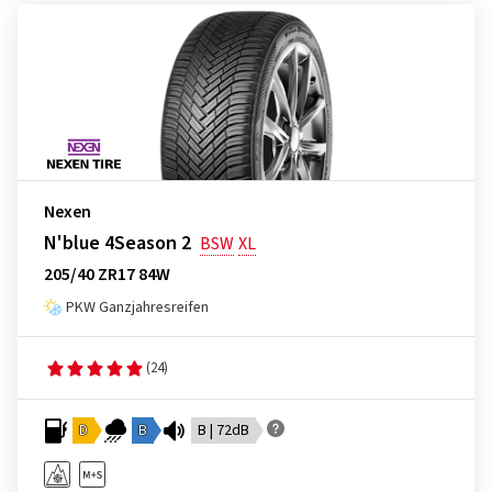
Nexen
N'blue 4Season 2
BSW
XL
205/40 ZR17 84W
PKW Ganzjahresreifen
(24)
D
B
B | 72dB