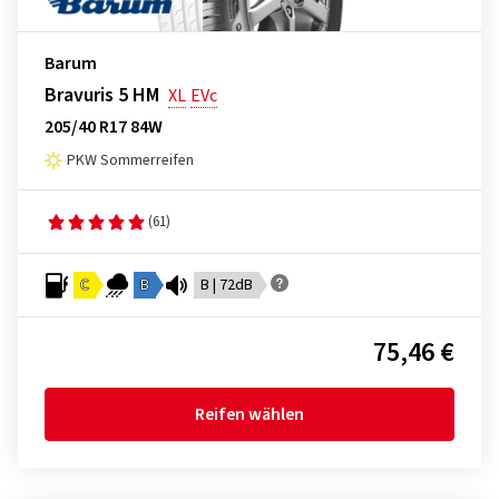
Barum
Bravuris 5 HM
XL
EVc
205/40 R17 84W
PKW Sommerreifen
(61)
C
B
B | 72dB
75,46 €
Reifen wählen