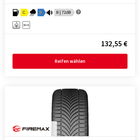
C
B
B | 72dB
132,55 €
Reifen wählen