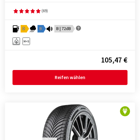
(69)
D
B
B | 72dB
105,47 €
Reifen wählen