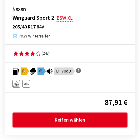
Nexen
Winguard Sport 2
BSW
XL
205/40 R17 84V
PKW Winterreifen
(243)
D
C
B | 70dB
87,91 €
Reifen wählen