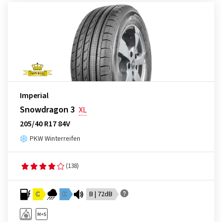
Imperial
Snowdragon 3
XL
205/40 R17 84V
PKW Winterreifen
(138)
C
C
B | 72dB