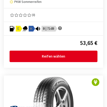
PKW Sommerreifen
(0)
C
A
B | 71dB
53,65 €
Reifen wählen