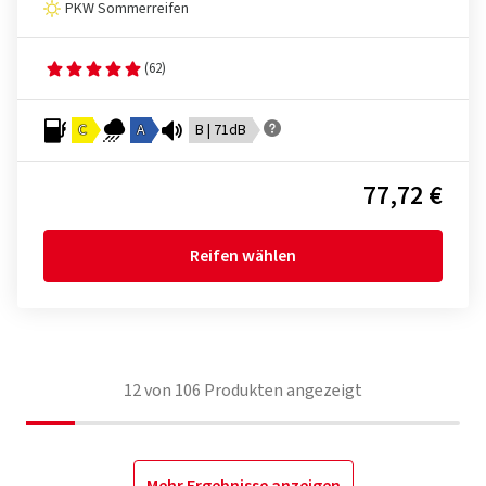
PKW Sommerreifen
(62)
C
A
B | 71dB
77,72 €
Reifen wählen
12
von
106
Produkten angezeigt