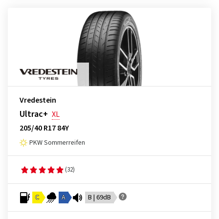
Vredestein
Ultrac+
XL
205/40 R17 84Y
PKW Sommerreifen
(32)
C
A
B | 69dB