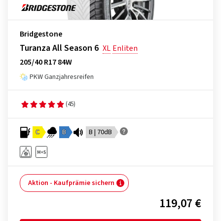
Bridgestone
Turanza All Season 6
XL
Enliten
205/40 R17 84W
PKW Ganzjahresreifen
(45)
C
B
B | 70dB
Aktion - Kaufprämie sichern
119,07 €