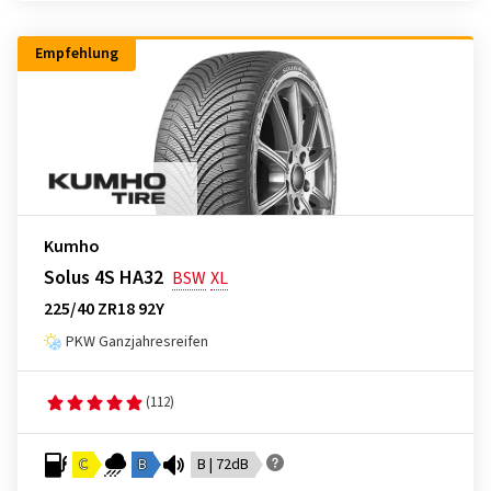
Empfehlung
Kumho
Solus 4S HA32
BSW
XL
225/40 ZR18 92Y
PKW Ganzjahresreifen
(112)
C
B
B | 72dB