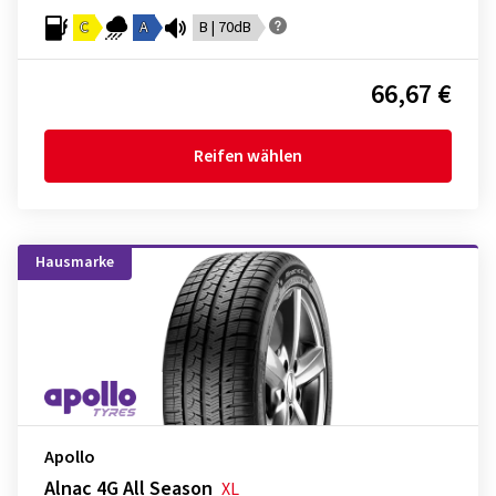
C
A
B | 70dB
66,67 €
Reifen wählen
Hausmarke
Apollo
Alnac 4G All Season
XL