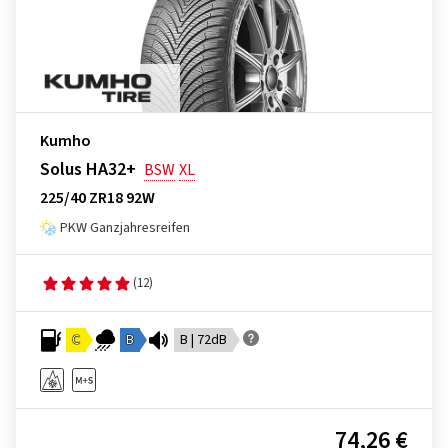
Kumho
Solus HA32+
BSW
XL
225/40 ZR18 92W
PKW Ganzjahresreifen
(12)
C
B
B | 72dB
74,26 €