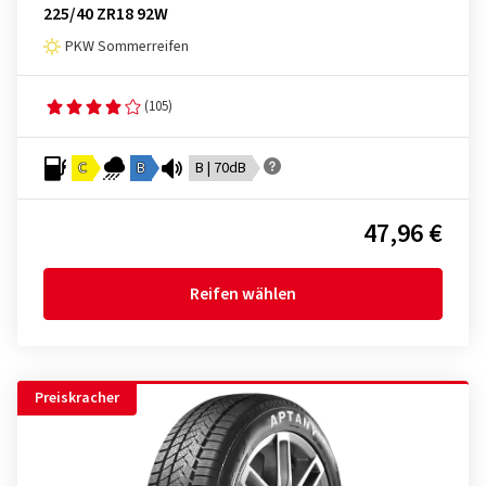
225/40 ZR18 92W
PKW Sommerreifen
(105)
C
B
B | 70dB
47,96 €
Reifen wählen
Preiskracher