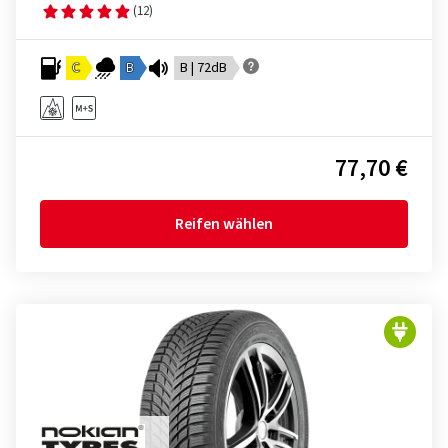
(12)
C
B
B | 72dB
77,70 €
Reifen wählen