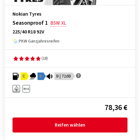
Nokian Tyres
Seasonproof 1
BSW
XL
225/40 R18 92V
PKW Ganzjahresreifen
(18)
C
B
B | 72dB
78,36 €
Reifen wählen