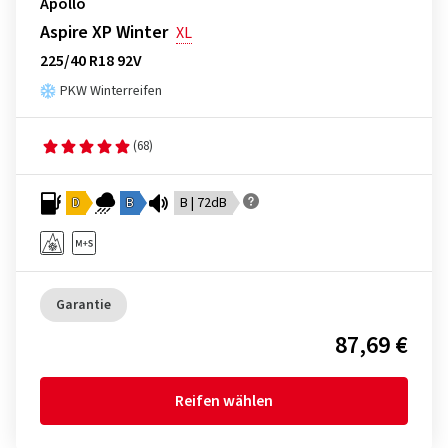
Apollo
Aspire XP Winter
XL
225/40 R18 92V
PKW Winterreifen
(68)
D
B
B | 72dB
Garantie
87,69 €
Reifen wählen