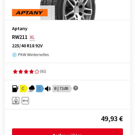
Aptany
RW211
XL
225/40 R18 92V
PKW Winterreifen
(61)
C
C
B | 72dB
49,93 €