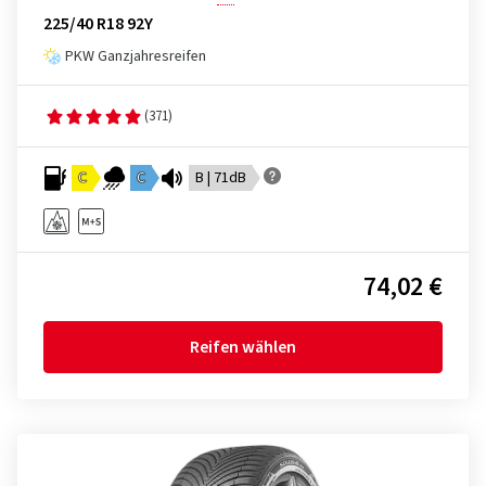
225/40 R18 92Y
PKW Ganzjahresreifen
(371)
C
C
B | 71dB
74,02 €
Reifen wählen