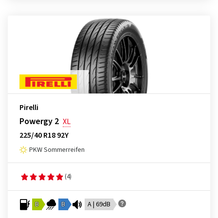
Pirelli
Powergy 2
XL
225/40 R18 92Y
PKW Sommerreifen
(4)
B
B
A | 69dB