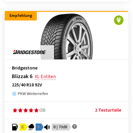
Empfehlung
Bridgestone
Blizzak 6
XL
Enliten
225/40 R18 92V
PKW Winterreifen
2 Testurteile
(21)
C
B
B | 70dB