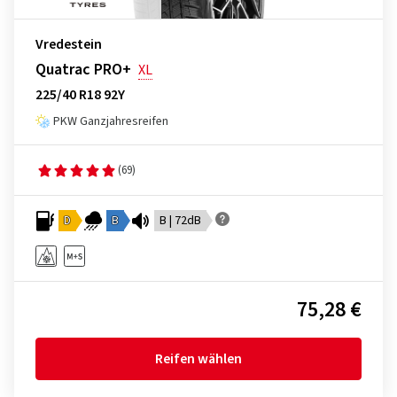
Vredestein
Quatrac PRO+
XL
225/40 R18 92Y
PKW Ganzjahresreifen
(69)
D
B
B | 72dB
75,28 €
Reifen wählen