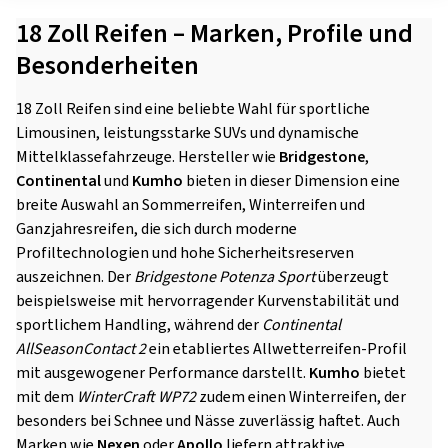
18 Zoll Reifen – Marken, Profile und
Besonderheiten
18 Zoll Reifen sind eine beliebte Wahl für sportliche
Limousinen, leistungsstarke SUVs und dynamische
Mittelklassefahrzeuge. Hersteller wie
Bridgestone
,
Continental
und
Kumho
bieten in dieser Dimension eine
breite Auswahl an Sommerreifen, Winterreifen und
Ganzjahresreifen, die sich durch moderne
Profiltechnologien und hohe Sicherheitsreserven
auszeichnen. Der
Bridgestone Potenza Sport
überzeugt
beispielsweise mit hervorragender Kurvenstabilität und
sportlichem Handling, während der
Continental
AllSeasonContact 2
ein etabliertes Allwetterreifen-Profil
mit ausgewogener Performance darstellt.
Kumho
bietet
mit dem
WinterCraft WP72
zudem einen Winterreifen, der
besonders bei Schnee und Nässe zuverlässig haftet. Auch
Marken wie
Nexen
oder
Apollo
liefern attraktive