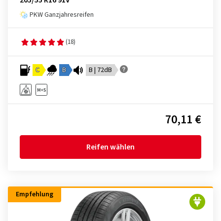
205/55 R16 91V
PKW Ganzjahresreifen
(18)
C
B
B | 72dB
70,11 €
Reifen wählen
Empfehlung