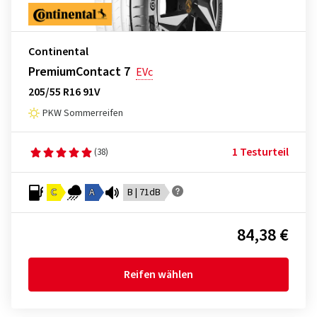
Continental
PremiumContact 7
EVc
205/55 R16 91V
PKW Sommerreifen
1 Testurteil
(38)
C
A
B | 71dB
84,38 €
Reifen wählen