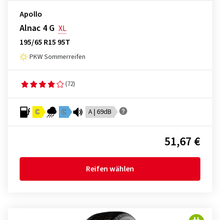
Apollo
Alnac 4 G
XL
195/65 R15 95T
PKW Sommerreifen
(72)
C
C
A | 69dB
51,67 €
Reifen wählen