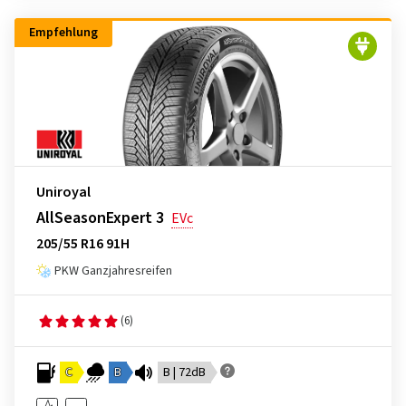
Empfehlung
Uniroyal
AllSeasonExpert 3
EVc
205/55 R16 91H
PKW Ganzjahresreifen
(6)
C
B
B | 72dB