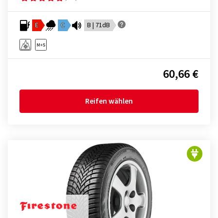
E
C
B | 71dB
60,66 €
Reifen wählen