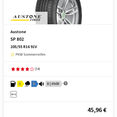
Austone
SP 802
205/55 R16 91V
PKW Sommerreifen
(54)
C
B
B | 69dB
45,96 €