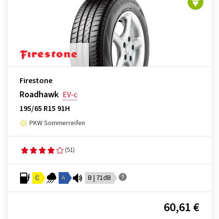
Firestone
Roadhawk
EV-c
195/65 R15 91H
PKW Sommerreifen
(51)
C
A
B | 71dB
60,61 €