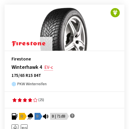
Firestone
Winterhawk 4
EV-c
175/65 R15 84T
PKW Winterreifen
(25)
D
B
B | 71dB