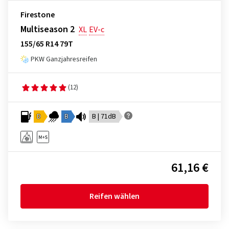
Firestone
Multiseason 2
XL
EV-c
155/65 R14 79T
PKW Ganzjahresreifen
(12)
D
B
B | 71dB
61,16 €
Reifen wählen