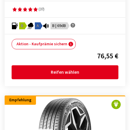
(37)
B
A
B | 69dB
Aktion - Kaufprämie sichern
76,55 €
Reifen wählen
Empfehlung