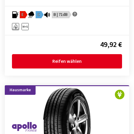
E
C
B | 71dB
49,92 €
Reifen wählen
Hausmarke