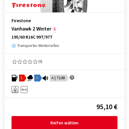
Firestone
Vanhawk 2 Winter
6
195/60 R16C 99T/97T
Transporter Winterreifen
(0)
E
B
A | 72dB
95,10 €
Reifen wählen