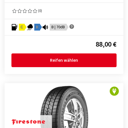
(0)
C
B
B | 70dB
88,00 €
Reifen wählen