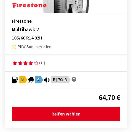
Firestone
Multihawk 2
185/60 R14 82H
PKW Sommerreifen
(11)
D
C
B | 70dB
64,70 €
Reifen wählen