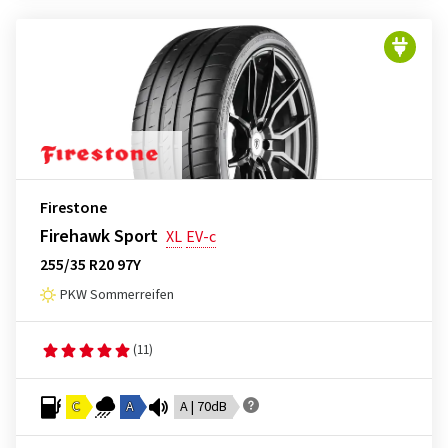
Firestone
Firehawk Sport
XL
EV-c
255/35 R20 97Y
PKW Sommerreifen
(11)
C
A
A | 70dB