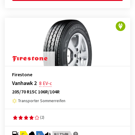
Firestone
Vanhawk 2
8
EV-c
205/70 R15C 106R/104R
Transporter Sommerreifen
(2)
C
B
B | 72dB