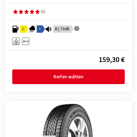
(1)
C
A
B | 73dB
159,30 €
Reifen wählen