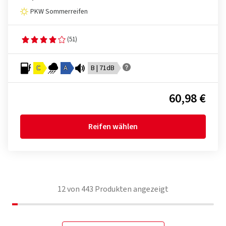
PKW Sommerreifen
(51)
C
A
B | 71dB
60,98 €
Reifen wählen
12
von
443
Produkten angezeigt