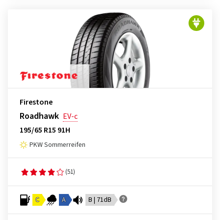
Firestone
Roadhawk
EV-c
195/65 R15 91H
PKW Sommerreifen
(51)
C
A
B | 71dB