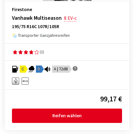
Firestone
Vanhawk Multiseason
8
EV-c
195/75 R16C 107R/105R
Transporter Ganzjahresreifen
(1)
C
B
A | 72dB
99,17 €
Reifen wählen