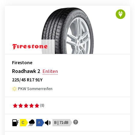
Firestone
Roadhawk 2
Enliten
225/45 R17 91Y
PKW Sommerreifen
(8)
C
A
B | 71dB