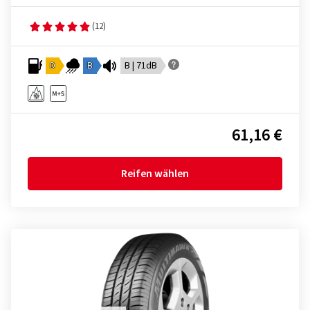
(12)
D
B
B | 71dB
61,16 €
Reifen wählen