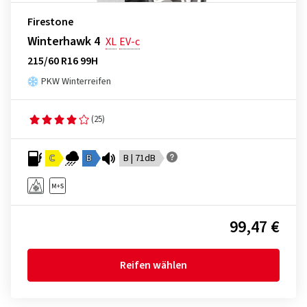
Firestone
Winterhawk 4
XL
EV-c
215/60 R16 99H
PKW Winterreifen
(25)
C
B
B | 71dB
99,47 €
Reifen wählen