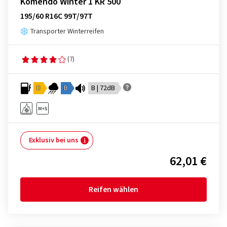
Komendo Winter 1 KR 500
195/60 R16C 99T/97T
Transporter Winterreifen
(7)
D
B
B | 72dB
Exklusiv bei uns
62,01 €
Reifen wählen