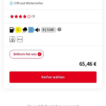
Offroad Winterreifen
(3)
C
C
B | 72dB
Exklusiv bei uns
65,46 €
Reifen wählen