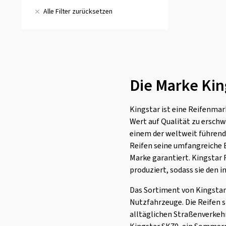
Double Coin
(25)
A
(0)
(2)
D
(0)
Alle Filter zurücksetzen
C
Dunlop
(810)
B
(2)
(0)
E
(2)
D
Duraturn
(8)
C
(0)
(0)
E
Dynamo
(11)
EP Tyres
(1)
Die Marke Kin
Event Tyre
(41)
Evergreen
(13)
Kingstar ist eine Reifenmark
Falken
(1007)
Wert auf Qualität zu ersch
Firemax
(134)
einem der weltweit führend
Reifen seine umfangreiche 
Firestone
(441)
Marke garantiert. Kingstar
Fortuna
(124)
produziert, sodass sie den
Fortune
(11)
Das Sortiment von Kingstar
Fulda
(277)
Nutzfahrzeuge. Die Reifen s
General
(253)
alltäglichen Straßenverkeh