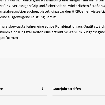
ifen, der sich durch gute Nasshaftung und ruhiges Fahrverhalten 
der für zuverlässigen Grip und Sicherheit bei winterlichen Straßen
Ganzjahresoption suchen, bietet Kingstar den H720, einen vielseiti
eine ausgewogene Leistung liefert.
n preisbewusste Fahrer eine solide Kombination aus Qualität, Sic
nkook sind Kingstar Reifen eine attraktive Wahl im Budgetsegmen
 performen.
en
Ganzjahresreifen