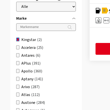
D
Marke
Kingstar
(2)
Accelera
(25)
Antares
(6)
APlus
(391)
Apollo
(360)
Aptany
(141)
Arivo
(287)
Atlas
(112)
Austone
(284)