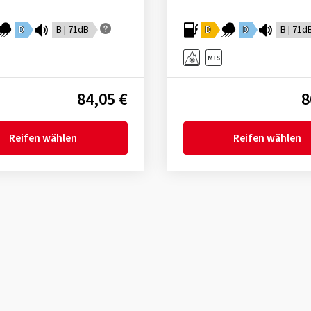
D
B | 71dB
D
D
B | 71d
84,05 €
8
Reifen wählen
Reifen wählen