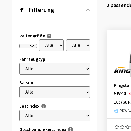
2
passende
Filterung
Reifengröße
Fahrzeugtyp
Saison
Kingsta
SW40
4
185/60 R
Lastindex
PKW Wi
Geschwindigkeitsindex