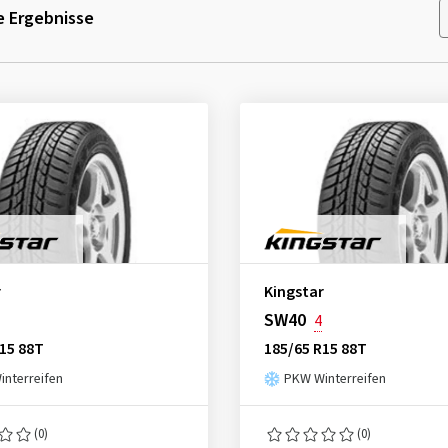
 Ergebnisse
r
Kingstar
SW40
4
15 88T
185/65 R15 88T
nterreifen
PKW Winterreifen
(0)
(0)