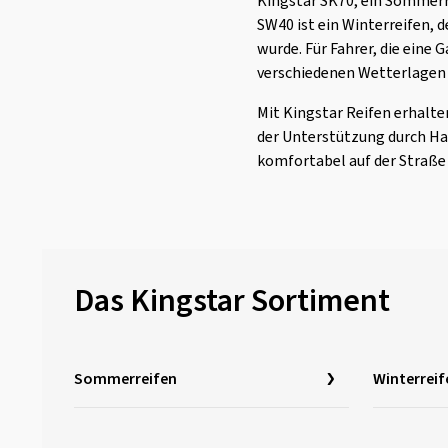
Kingstar SK70, ein Sommerre
Gislaved
(1)
SW40 ist ein Winterreifen, 
GiTi
(4)
wurde. Für Fahrer, die eine 
Goodride
(332)
verschiedenen Wetterlagen 
Goodtrip
(17)
Mit Kingstar Reifen erhalte
Goodyear
(1762)
der Unterstützung durch Ha
komfortabel auf der Straße
Grenlander
(23)
Gripmax
(161)
GT Radial
(45)
Hankook
(2187)
Das Kingstar Sortiment
Headway
(7)
Heidenau
(14)
Hifly
(368)
Sommerreifen
Winterreif
Imperial
(617)
Infinity
(9)