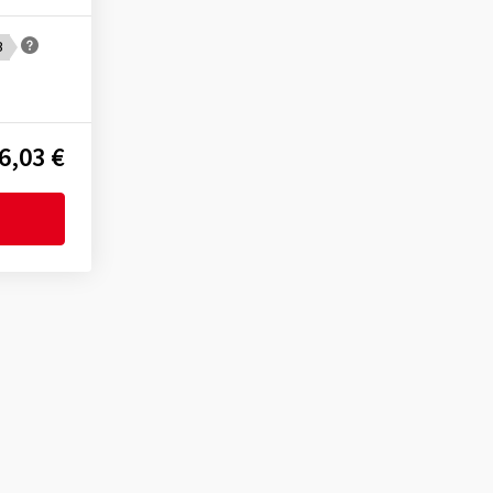
B
6,03 €