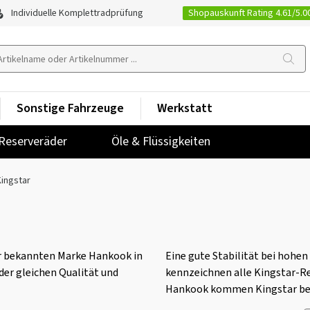
Shopauskunft Rating 4.61/5.0
Individuelle Komplettradprüfung
Sonstige Fahrzeuge
Werkstatt
Reserveräder
Öle & Flüssigkeiten
Kingstar
r bekannten Marke Hankook in
Eine gute Stabilität bei hohe
der gleichen Qualität und
kennzeichnen alle Kingstar-Re
Hankook kommen Kingstar bei