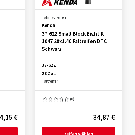
Fahrradreifen
Kenda
37-622 Small Block Eight K-
1047 28x1.40 Faltreifen DTC
Schwarz
37-622
28 Zoll
Faltreifen
(0)
4,15 €
34,87 €
Reifen wählen