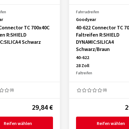
ifen
Fahrradreifen
ar
Goodyear
 Connector TC 700x40C
40-622 Connector TC 7
fen R:SHIELD
Faltreifen R:SHIELD
C:SILICA4 Schwarz
DYNAMIC:SILICA4
Schwarz/Braun
40-622
28 Zoll
Faltreifen
(0)
(0)
29,84 €
2
Reifen wählen
Reifen wählen