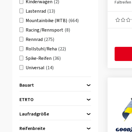
G-ONE ALLROUND
(2)
Kinderwagen
(2)
Faltreifen
G-ONE BITE
(1)
Lastenrad
(13)
G-ONE SPEED
(2)
Mountainbike (MTB)
(664)
G-ONE ULTRABITE
(4)
Racing/Rennsport
(8)
Gravel Chaser
(3)
Rennrad
(275)
HS473
(12)
Rollstuhl/Reha
(22)
HS611
(11)
Spike-Reifen
(36)
HS622
(4)
Universal
(14)
Rambler
(2)
Bauart
RAMBLER
(6)
Drahtreifen
(7)
Rambler (Gen 2)
(2)
ETRTO
Faltreifen
(105)
RAVAGER
(1)
Laufradgröße
Reaver
(2)
20 Zoll
(1)
Reaver (Gen 2)
(2)
30-584
(1)
Reifenbreite