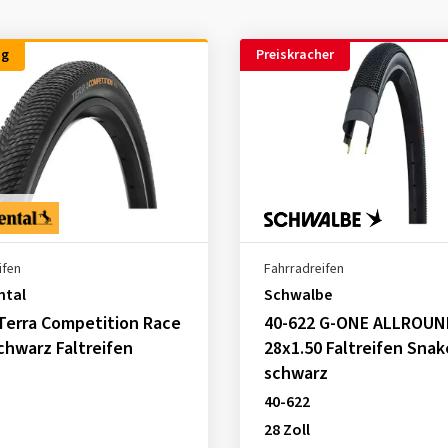
ng
Preiskracher
ifen
Fahrradreifen
ntal
Schwalbe
Terra Competition Race
40-622 G-ONE ALLROUN
chwarz Faltreifen
28x1.50 Faltreifen Snak
schwarz
40-622
28 Zoll