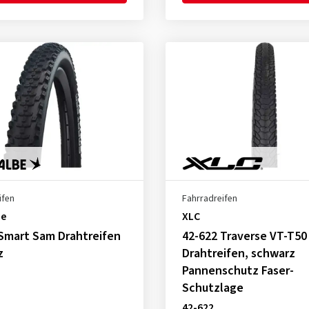
ifen
Fahrradreifen
be
XLC
Smart Sam Drahtreifen
42-622 Traverse VT-T50
z
Drahtreifen, schwarz
Pannenschutz Faser-
Schutzlage
42-622