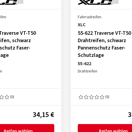
ifen
Fahrradreifen
XLC
Traverse VT-T50
55-622 Traverse VT-T50
ifen, schwarz
Drahtreifen, schwarz
schutz Faser-
Pannenschutz Faser-
lage
Schutzlage
55-622
en
Drahtreifen
(0)
(0)
34,15 €
3
Reifen wählen
Reifen wählen