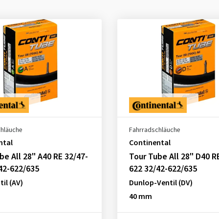
chläuche
Fahrradschläuche
ntal
Continental
be All 28" A40 RE 32/47-
Tour Tube All 28" D40 R
42-622/635
622 32/42-622/635
il (AV)
Dunlop-Ventil (DV)
40 mm