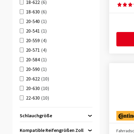
18-622
(6)
18-630
(6)
20-540
(1)
20-541
(1)
20-559
(4)
20-571
(4)
20-584
(1)
20-590
(1)
20-622
(10)
20-630
(10)
22-630
(10)
22-622
(10)
Schlauchgröße
23-406
(1)
28 Zoll
(8)
23-451
(1)
Kompatible Reifengrößen Zoll
Fahrrads