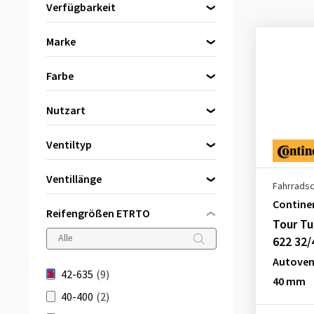
Verfügbarkeit
Direkt lieferbar
(9)
Marke
Continental
(8)
Farbe
Schwalbe
(1)
Schwarz
(9)
Nutzart
City/Trekking
(8)
Ventiltyp
Mountainbike (MTB)
(1)
Autoventil (AV)
(3)
Ventillänge
Fahrrads
Dunlop-Ventil (DV)
(2)
40 mm
(6)
Contine
Sclaverand-Ventil (SV)
(4)
Reifengrößen ETRTO
Tour Tu
42 mm
(2)
622 32/
60 mm
(1)
Autovent
42-635
(9)
40 mm
40-400
(2)