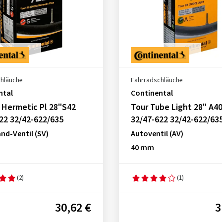
chläuche
Fahrradschläuche
ntal
Continental
 Hermetic Pl 28"S42
Tour Tube Light 28" A40
22 32/42-622/635
32/47-622 32/42-622/63
nd-Ventil (SV)
Autoventil (AV)
40 mm
(2)
(1)
30,62 €
3