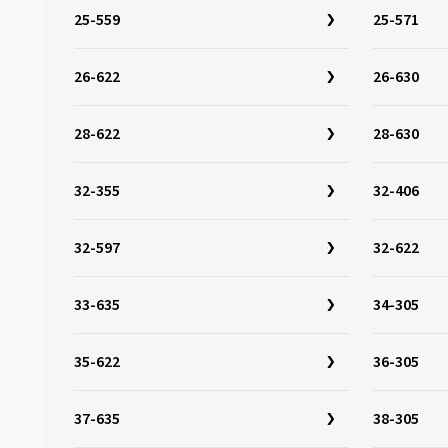
32-349
(3)
25-559
25-571
32-355
(3)
32-400
(2)
26-622
26-630
32-406
(6)
28-622
28-630
32-438
(1)
32-451
(6)
32-355
32-406
32-484
(3)
32-501
(3)
32-597
32-622
32-507
(4)
32-541
(1)
33-635
34-305
32-544
(3)
32-559
(5)
35-622
36-305
32-597
(3)
37-635
38-305
32-622
(17)