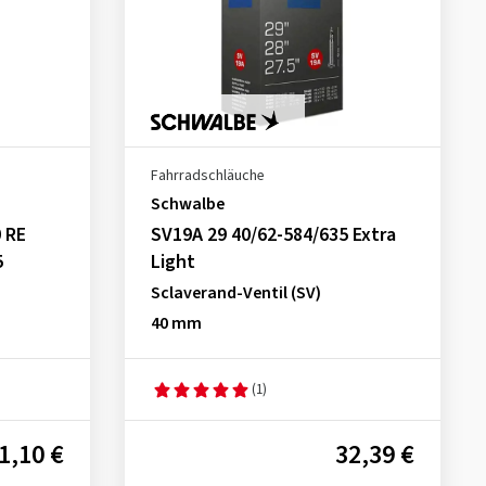
Fahrradschläuche
Schwalbe
 RE
SV19A 29 40/62-584/635 Extra
5
Light
Sclaverand-Ventil (SV)
40 mm
(1)
1,10 €
32,39 €