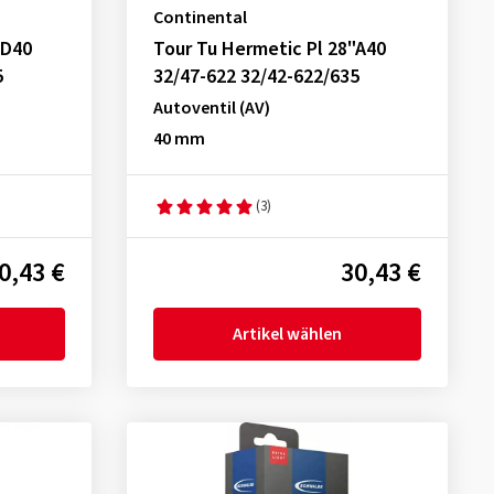
Continental
"D40
Tour Tu Hermetic Pl 28"A40
5
32/47-622 32/42-622/635
Autoventil (AV)
40 mm
(3)
0,43 €
30,43 €
Artikel wählen