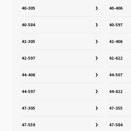
32-630
(5)
40-305
40-406
32-642
(3)
33-622
(15)
40-584
40-597
33-642
(3)
34-349
(3)
42-305
42-406
34-279
(1)
42-597
42-622
34-288
(1)
34-298
(1)
44-406
44-507
34-305
(4)
34-507
(3)
44-597
44-622
34-544
(3)
35-355
(1)
47-305
47-355
35-340
(1)
35-406
(5)
47-559
47-584