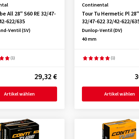
ntal
Continental
be All 28" S60 RE 32/47-
Tour Tu Hermetic Pl 28
42-622/635
32/47-622 32/42-622/63
nd-Ventil (SV)
Dunlop-Ventil (DV)
40 mm
(1)
(1)
29,32 €
3
Artikel wählen
Artikel wählen