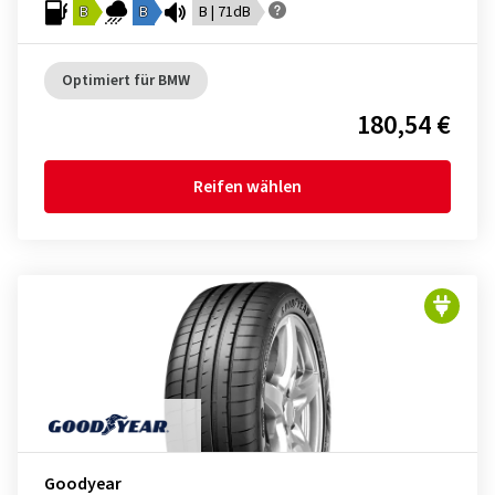
B
B
B | 71dB
Optimiert für BMW
180,54 €
Reifen wählen
Goodyear