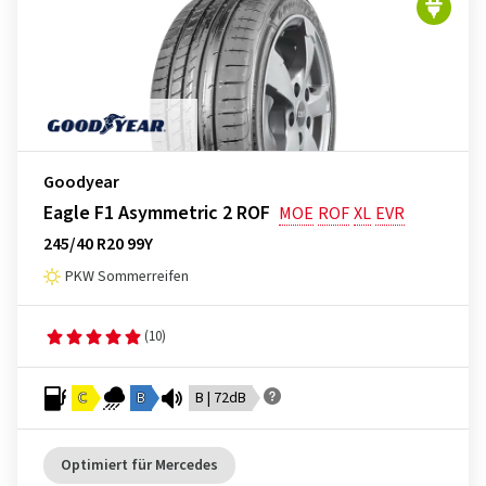
Goodyear
Eagle F1 Asymmetric 2 ROF
MOE
ROF
XL
EVR
245/40 R20 99Y
PKW Sommerreifen
(10)
C
B
B | 72dB
Optimiert für Mercedes