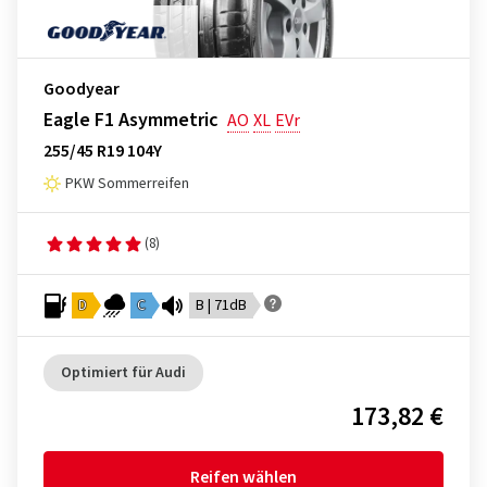
Goodyear
Eagle F1 Asymmetric
AO
XL
EVr
255/45 R19 104Y
PKW Sommerreifen
(8)
D
C
B | 71dB
Optimiert für Audi
173,82 €
Reifen wählen