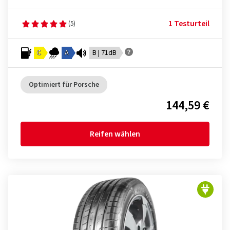
1 Testurteil
(5)
C
A
B | 71dB
Optimiert für Porsche
144,59 €
Reifen wählen