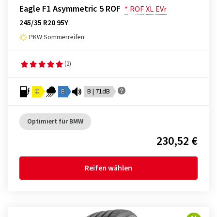
Eagle F1 Asymmetric 5 ROF
*
ROF
XL
EVr
245/35 R20 95Y
PKW Sommerreifen
(2)
C
B
B | 71dB
Optimiert für BMW
230,52 €
Reifen wählen