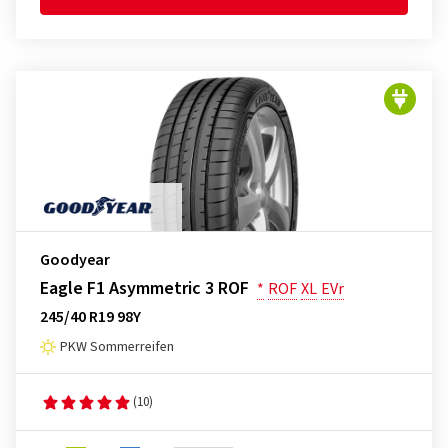
Goodyear
Eagle F1 Asymmetric 3 ROF
*
ROF
XL
EVr
245/40 R19 98Y
PKW Sommerreifen
(10)