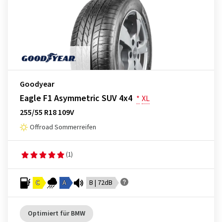
Goodyear
Eagle F1 Asymmetric SUV 4x4
*
XL
255/55 R18 109V
Offroad Sommerreifen
(1)
C
A
B | 72dB
Optimiert für BMW