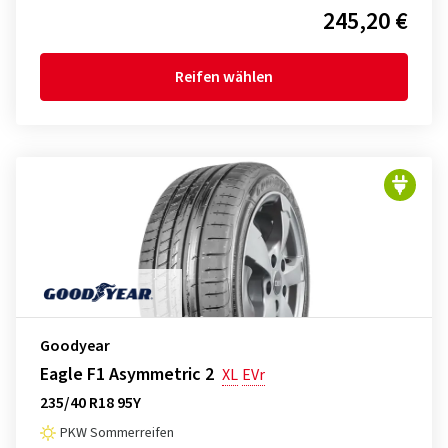
245,20 €
Reifen wählen
Goodyear
Eagle F1 Asymmetric 2
XL
EVr
235/40 R18 95Y
PKW Sommerreifen