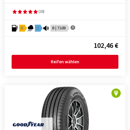
(33)
D
C
B | 72dB
102,46 €
Reifen wählen