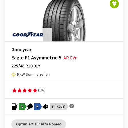
Goodyear
Eagle F1 Asymmetric 5
AR
EVr
225/45 R18 91Y
PKW Sommerreifen
(102)
A
A
B | 71dB
Optimiert für Alfa Romeo