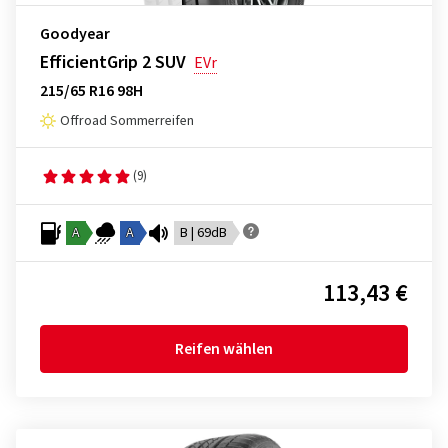
Goodyear
EfficientGrip 2 SUV
EVr
215/65 R16 98H
Offroad Sommerreifen
(9)
A
A
B | 69dB
113,43 €
Reifen wählen