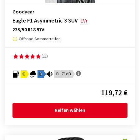
Goodyear
Eagle F1 Asymmetric 3 SUV
EVr
235/50 R18 97V
Offroad Sommerreifen
(11)
C
B
B | 71dB
119,72 €
Reifen wählen