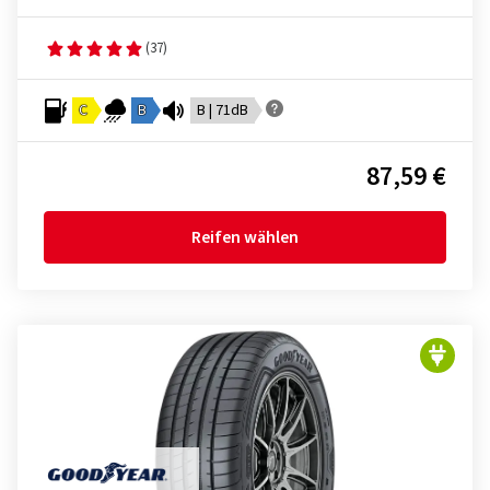
(37)
C
B
B | 71dB
87,59 €
Reifen wählen