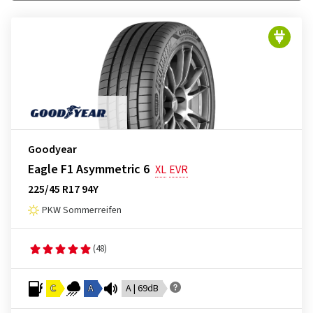
Goodyear
Eagle F1 Asymmetric 6
XL
EVR
225/45 R17 94Y
PKW Sommerreifen
(48)
C
A
A | 69dB