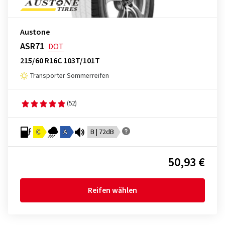
Austone
ASR71
DOT
215/60 R16C 103T/101T
Transporter Sommerreifen
(52)
C
A
B | 72dB
50,93 €
Reifen wählen