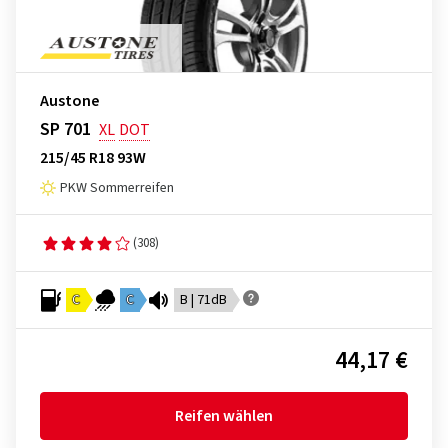
Austone
SP 701
XL
DOT
215/45 R18 93W
PKW Sommerreifen
(308)
C
C
B | 71dB
44,17 €
Reifen wählen