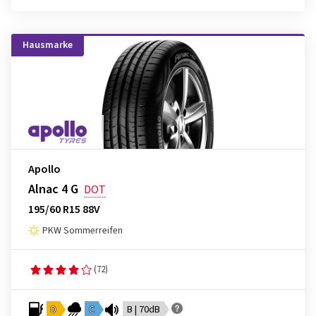
Hausmarke
Apollo
Alnac 4 G
DOT
195/60 R15 88V
PKW Sommerreifen
(72)
D
C
B | 70dB