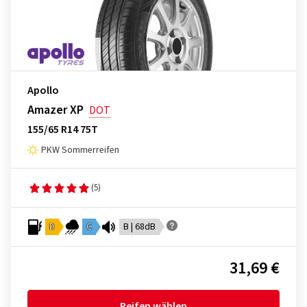
Apollo
Amazer XP
DOT
155/65 R14 75T
PKW Sommerreifen
(5)
D
C
B | 68dB
31,69 €
Reifen wählen