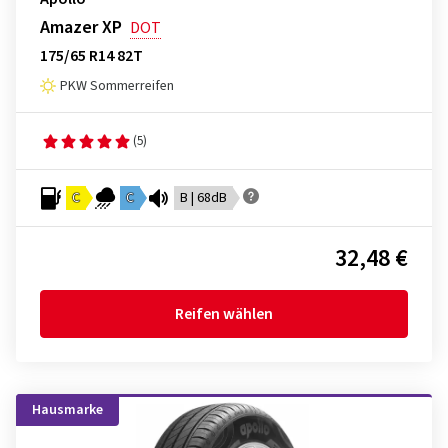
Amazer XP
DOT
175/65 R14 82T
PKW Sommerreifen
(5)
C
C
B | 68dB
32,48 €
Reifen wählen
Hausmarke