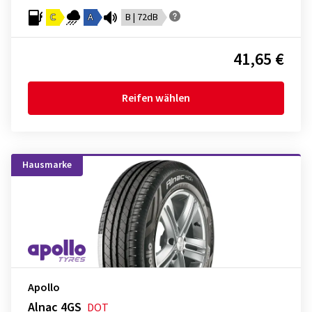
C
A
B | 72dB
41,65 €
Reifen wählen
Hausmarke
Apollo
Alnac 4GS
DOT