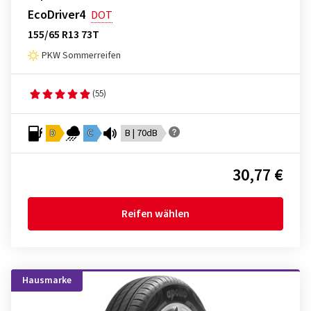
EcoDriver4
DOT
155/65 R13 73T
PKW Sommerreifen
(55)
D
C
B | 70dB
30,77 €
Reifen wählen
Hausmarke