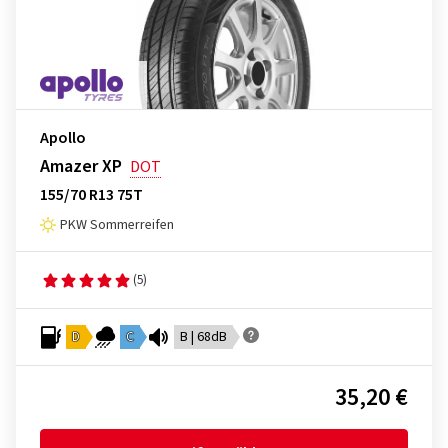
Apollo
Amazer XP
DOT
155/70 R13 75T
PKW Sommerreifen
(5)
D
C
B | 68dB
35,20 €