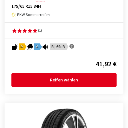
175/65 R15 84H
PKW Sommerreifen
(1)
D
C
B | 69dB
41,92 €
Reifen wählen