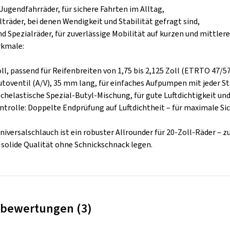
Jugendfahrräder, für sichere Fahrten im Alltag,
träder, bei denen Wendigkeit und Stabilität gefragt sind,
 Spezialräder, für zuverlässige Mobilität auf kurzen und mittler
kmale:
ll, passend für Reifenbreiten von 1,75 bis 2,125 Zoll (ETRTO 47/5
Autoventil (A/V), 35 mm lang, für einfaches Aufpumpen mit jeder 
chelastische Spezial-Butyl-Mischung, für gute Luftdichtigkeit und 
ntrolle: Doppelte Endprüfung auf Luftdichtheit – für maximale Sic
iversalschlauch ist ein robuster Allrounder für 20-Zoll-Räder – zuve
 solide Qualität ohne Schnickschnack legen.
bewertungen (3)