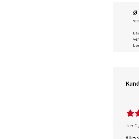
Ø
vo
Be
ver
bes
Kund
Ilker C
Alles 