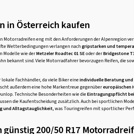
n in Österreich kaufen
von Motorradreifen eng mit den Anforderungen der Alpenregion ve
fte Wetterbedingungen verlangen nach
gripstarken und tempera
n Modelle wie der
Metzeler Roadtec 01 SE
oder der
Bridgestone T
hn bekannt sind. Viele Motorradfahrer bevorzugen Reifen, die so
 lokale Fachhändler, da viele Biker eine
individuelle Beratung und
rrscht außerdem eine hohe Markentreue gegenüber
europäischen H
Dunlop. Technische Besonderheiten wie die
Eintragungspflicht be
ussen die Kaufentscheidung zusätzlich. Auch bei sportlichen Mod
g und Alltagstauglichkeit
, was Touringreifen mit sportlicher Pe
m günstig 200/50 R17 Motorradrei