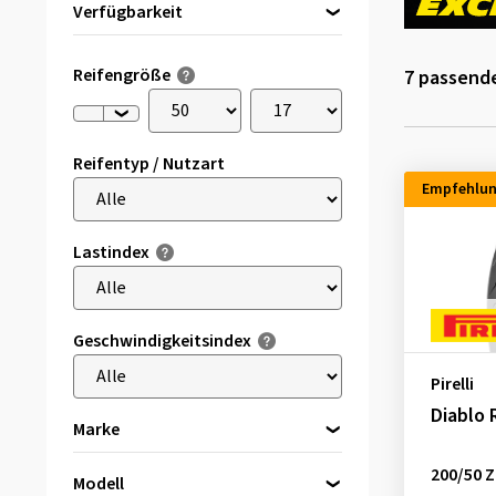
Verfügbarkeit
Direkt lieferbar
(4)
Reifengröße
7
passende
Reifentyp / Nutzart
Empfehlu
Lastindex
Geschwindigkeitsindex
Pirelli
Diablo 
Marke
Avon
(2)
200/50 Z
Modell