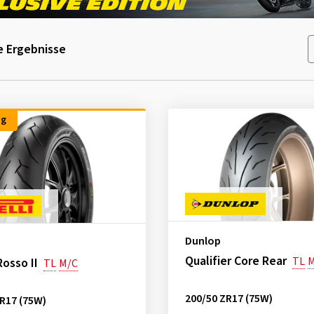
 Ergebnisse
ng
Dunlop
Qualifier Core Rear
TL
M
Rosso II
TL
M/C
200/50 ZR17 (75W)
R17 (75W)