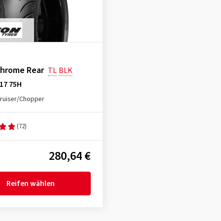
Chrome Rear
TL
BLK
17 75H
ruiser/Chopper
(72)
280,64 €
Reifen wählen