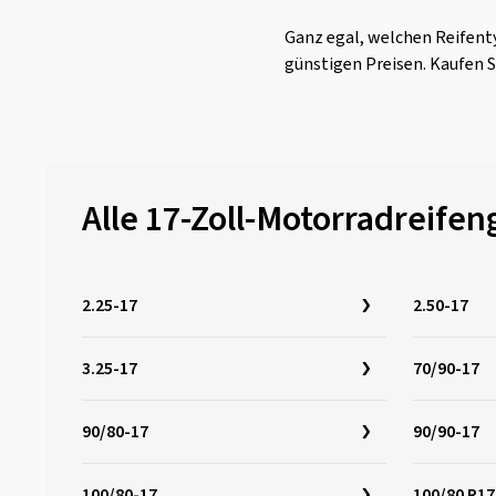
Ganz egal, welchen Reifenty
günstigen Preisen. Kaufen S
Alle 17-Zoll-Motorradreife
2.25-17
2.50-17
3.25-17
70/90-17
90/80-17
90/90-17
100/80-17
100/80 R17