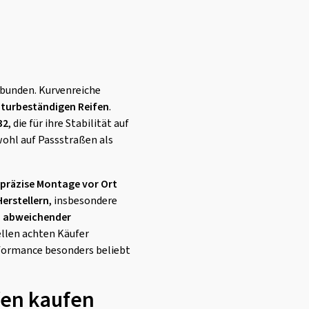
rbunden. Kurvenreiche
turbeständigen Reifen
.
32
, die für ihre Stabilität auf
wohl auf Passstraßen als
 präzise Montage vor Ort
erstellern
, insbesondere
i abweichender
ellen achten Käufer
rformance besonders beliebt
fen kaufen