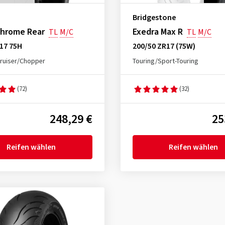
Bridgestone
Chrome Rear
Exedra Max R
TL
M/C
TL
M/C
17 75H
200/50 ZR17 (75W)
ruiser/Chopper
Touring/Sport-Touring
(72)
(32)
248,29 €
25
Reifen wählen
Reifen wählen