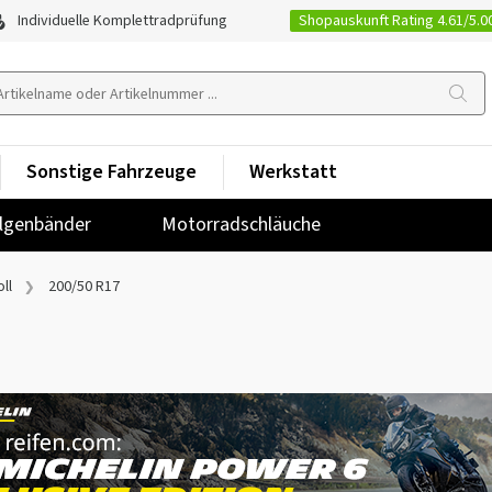
Shopauskunft Rating 4.61/5.0
Individuelle Komplettradprüfung
Sonstige Fahrzeuge
Werkstatt
lgenbänder
Motorradschläuche
ll
200/50 R17