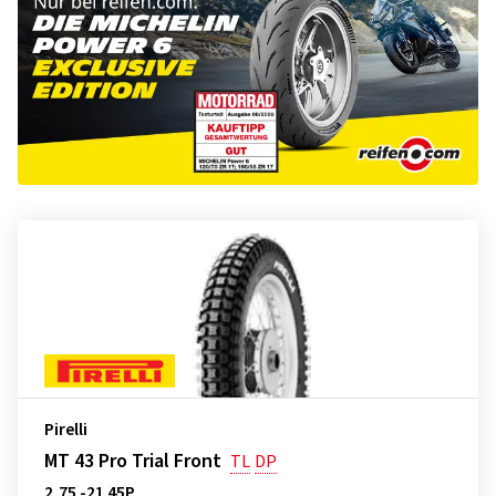
Pirelli
MT 43 Pro Trial Front
TL
DP
2,75 -21 45P