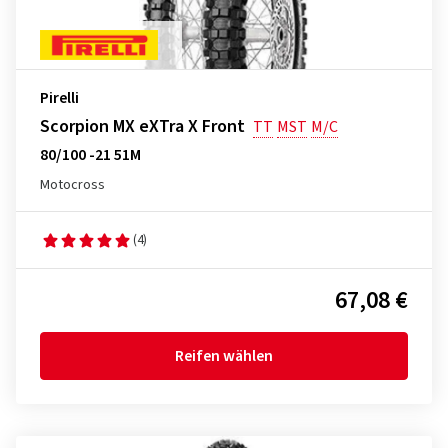
Pirelli
Scorpion MX eXTra X Front
TT
MST
M/C
80/100 -21 51M
Motocross
(4)
67,08 €
Reifen wählen