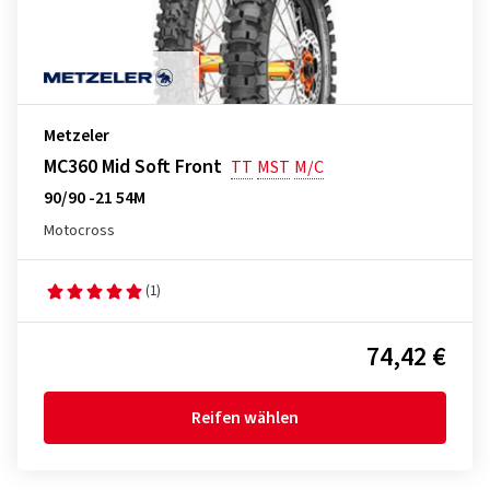
Metzeler
MC360 Mid Soft Front
TT
MST
M/C
90/90 -21 54M
Motocross
(1)
74,42 €
Reifen wählen