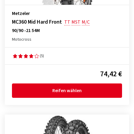
Metzeler
MC360 Mid Hard Front
TT
MST
M/C
90/90 -21 54M
Motocross
(5)
74,42 €
Reifen wählen