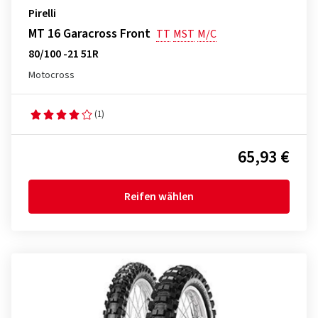
Pirelli
MT 16 Garacross Front
TT
MST
M/C
80/100 -21 51R
Motocross
(1)
65,93 €
Reifen wählen