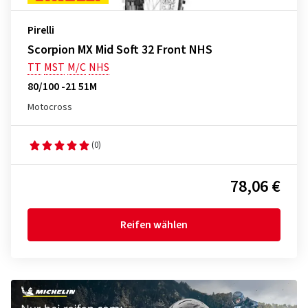
Pirelli
Scorpion MX Mid Soft 32 Front NHS
TT
MST
M/C
NHS
80/100 -21 51M
Motocross
(0)
78,06 €
Reifen wählen