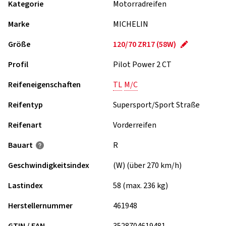
Kategorie
Motorradreifen
Marke
MICHELIN
Größe
120/70 ZR17 (58W)
Profil
Pilot Power 2 CT
Reifeneigenschaften
TL
M/C
Reifentyp
Supersport/Sport Straße
Reifenart
Vorderreifen
Bauart
R
Geschwindigkeits­index
(W) (über 270 km/h)
Lastindex
58 (max. 236 kg)
Herstellernummer
461948