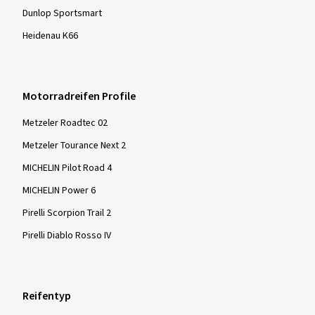
Dunlop Sportsmart
28.01.2026
Heidenau K66
Verifizierter Kauf
Kerstin F., Deutschland
Motorradreifen Profile
Mein Mann ist geistert von diesem Reifen,
Metzeler Roadtec 02
Dimension:
120/70 ZR17 (58W)
Metzeler Tourance Next 2
Fahrstil:
Gemischt
Ø Durchschnittliche Jahresfahrleistung:
6000 km
MICHELIN Pilot Road 4
MICHELIN Power 6
Pirelli Scorpion Trail 2
Pirelli Diablo Rosso IV
Mehr Bewertungen anzeigen
Reifentyp