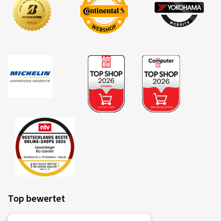
03.06.2026
Verifizierter Kauf
Anabell P., Deutschland
Dimension:
120/70 ZR17 (58W)
Fahrstil:
Gemischt
Ø Durchschnittliche Jahresfahrleistung:
9000 km
Fahrzeugtyp:
KAWASAKI ER-6n / ABS ER650C
05.05.2026
Top bewertet
Verifizierter Kauf