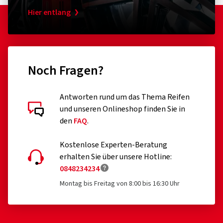
2CT Technology, vereint mit einer optimalen
Hier entlang
Gummimischung, ergibt einen exzellenten Grip auf
trockenen und nassen Straßen.
Stabilität in der Kurve und bei Geradeausfahrt:
Die
Noch Fragen?
Karkasse des MICHELIN Pilot Power 2CT bietet
Handlichkeit, Lenkpräzision und Stabilität.
Antworten rund um das Thema Reifen
Kundenbewertungen im Detail
und unseren Onlineshop finden Sie in
Der erste Zweikomponenten-Sportreifen
den
FAQ
.
Kostenlose Experten-Beratung
erhalten Sie über unsere Hotline:
0848234234
08.07.2026
Montag bis Freitag von 8:00 bis 16:30 Uhr
Verifizierter Kauf
Frank D., Deutschland