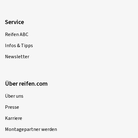
17.04.2026
Service
Verifizierter Kauf
Reifen ABC
Christoph H., Deutschland
Infos & Tipps
Toller Reifen mit super grip
Newsletter
Dimension:
120/70 ZR17 (58W)
Fahrstil:
Gemischt
Über reifen.com
Ø Durchschnittliche Jahresfahrleistung:
5000 km
Fahrzeugtyp:
SUZUKI GSX-R 1000 WVCL
Über uns
Presse
Karriere
02.04.2026
Montagepartner werden
Verifizierter Kauf