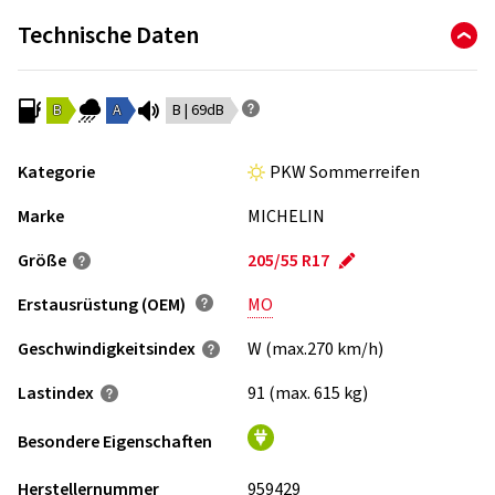
Technische Daten
B
A
B | 69dB
Kategorie
PKW Sommerreifen
Marke
MICHELIN
Größe
205/55 R17
Erstausrüstung (OEM)
MO
Geschwindigkeits­index
W (max.270 km/h)
Lastindex
91 (max. 615 kg)
Besondere Eigenschaften
Herstellernummer
959429