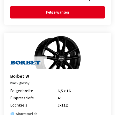
Felge wählen
Borbet W
black glossy
Felgenbreite
6,5 x 16
Einpresstiefe
45
Lochkreis
5x112
Wintertauglich