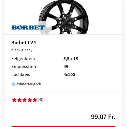
Borbet LV4
black glossy
Felgenbreite
5,5 x 15
Einpresstiefe
45
Lochkreis
4x100
Wintertauglich
(47)
99,07 Fr.