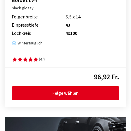
Borbet LV4
black glossy
Felgenbreite
5,5 x 14
Einpresstiefe
43
Lochkreis
4x100
Wintertauglich
(47)
96,92 Fr.
Felge wählen