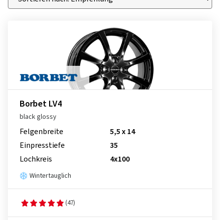
Borbet LV4
black glossy
Felgenbreite
5,5 x 14
Einpresstiefe
35
Lochkreis
4x100
Wintertauglich
(47)