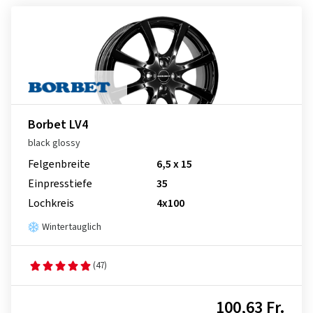
Borbet LV4
black glossy
Felgenbreite
6,5 x 15
Einpresstiefe
35
Lochkreis
4x100
Wintertauglich
(47)
100,63 Fr.