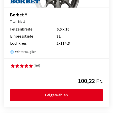
Borbet Y
Titan Matt
Felgenbreite
6,5 x 16
Einpresstiefe
32
Lochkreis
5x114,3
Wintertauglich
(306)
100,22 Fr.
Felge wählen