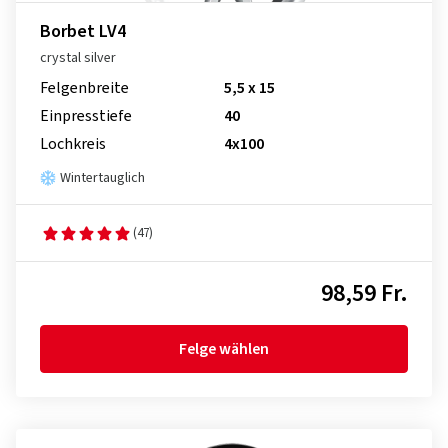
Borbet LV4
crystal silver
Felgenbreite
5,5 x 15
Einpresstiefe
40
Lochkreis
4x100
Wintertauglich
(47)
98,59 Fr.
Felge wählen