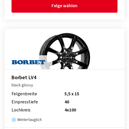
Felge wählen
Borbet LV4
black glossy
Felgenbreite
5,5 x 15
Einpresstiefe
40
Lochkreis
4x100
Wintertauglich