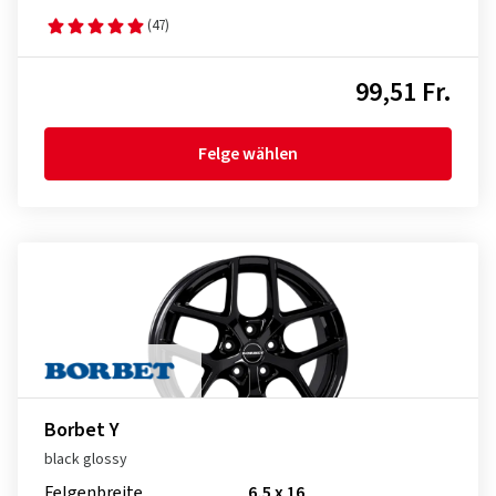
(47)
99,51 Fr.
Felge wählen
Borbet Y
black glossy
Felgenbreite
6,5 x 16