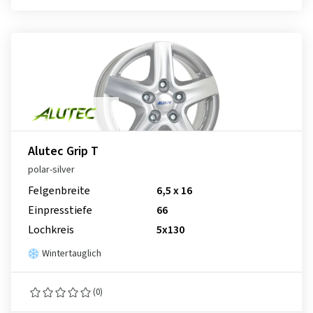
Alutec Grip T
polar-silver
Felgenbreite
6,5 x 16
Einpresstiefe
66
Lochkreis
5x130
Wintertauglich
(0)