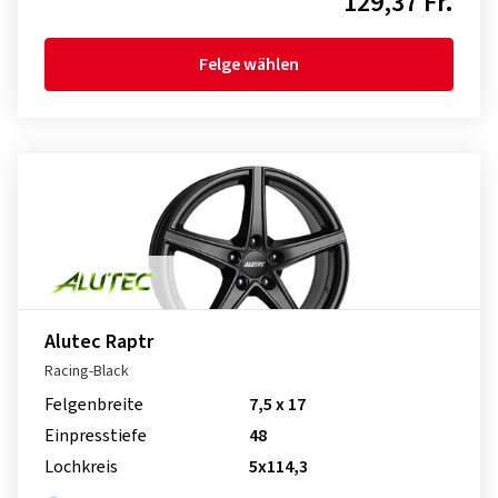
129,37 Fr.
Felge wählen
Alutec Raptr
Racing-Black
Felgenbreite
7,5 x 17
Einpresstiefe
48
Lochkreis
5x114,3