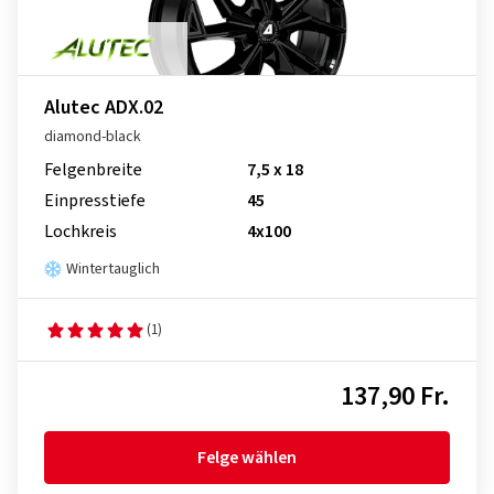
Alutec ADX.02
diamond-black
Felgenbreite
7,5 x 18
Einpresstiefe
45
Lochkreis
4x100
Wintertauglich
(1)
137,90 Fr.
Felge wählen