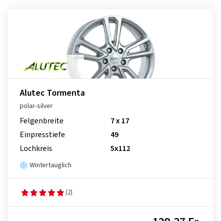
Alutec Tormenta
polar-silver
Felgenbreite
7 x 17
Einpresstiefe
49
Lochkreis
5x112
Wintertauglich
(2)