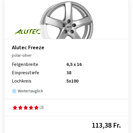
Alutec Freeze
polar-silver
Felgenbreite
6,5 x 16
Einpresstiefe
38
Lochkreis
5x100
Wintertauglich
(2)
113,38 Fr.