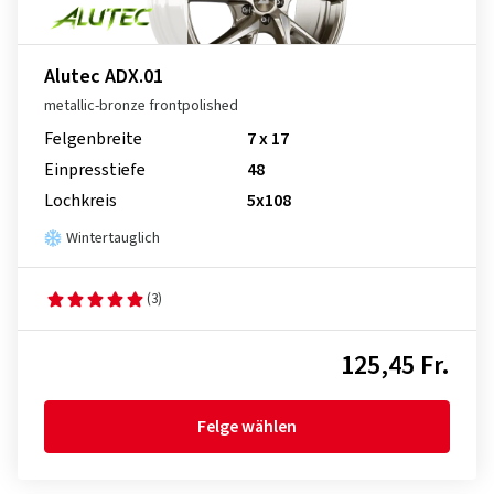
Alutec ADX.01
metallic-bronze frontpolished
Felgenbreite
7 x 17
Einpresstiefe
48
Lochkreis
5x108
Wintertauglich
(3)
125,45 Fr.
Felge wählen