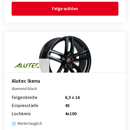
Felge wählen
Alutec Ikenu
diamond-black
Felgenbreite
6,5 x 16
Einpresstiefe
45
Lochkreis
4x100
Wintertauglich