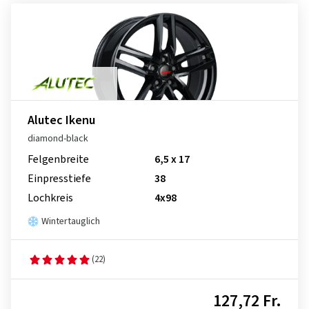
Alutec Ikenu
diamond-black
Felgenbreite
6,5 x 17
Einpresstiefe
38
Lochkreis
4x98
Wintertauglich
(22)
127,72 Fr.