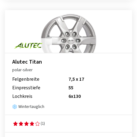
Alutec Titan
polar-silver
Felgenbreite
7,5 x 17
Einpresstiefe
55
Lochkreis
6x130
Wintertauglich
(1)