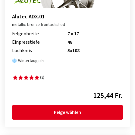
Alutec ADX.01
metallic-bronze frontpolished
Felgenbreite
7 x 17
Einpresstiefe
48
Lochkreis
5x108
Wintertauglich
(3)
125,44 Fr.
Felge wählen