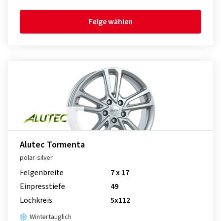
Felge wählen
Alutec Tormenta
polar-silver
Felgenbreite
7 x 17
Einpresstiefe
49
Lochkreis
5x112
Wintertauglich