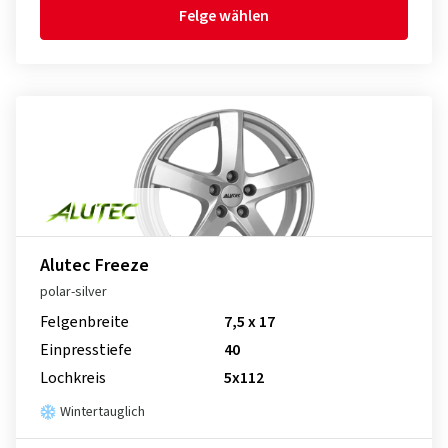
Felge wählen
Alutec Freeze
polar-silver
Felgenbreite
7,5 x 17
Einpresstiefe
40
Lochkreis
5x112
Wintertauglich