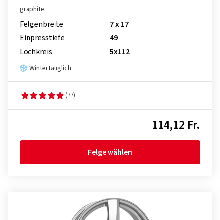
graphite
Felgenbreite
7 x 17
Einpresstiefe
49
Lochkreis
5x112
Wintertauglich
(77)
114,12 Fr.
Felge wählen