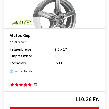
Alutec Grip
polar-silver
Felgenbreite
7,5 x 17
Einpresstiefe
35
Lochkreis
5x110
Wintertauglich
(77)
110,26 Fr.