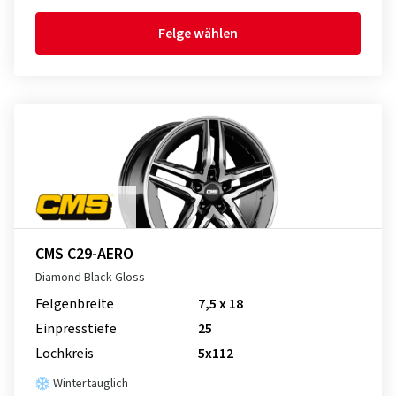
Felge wählen
CMS C29-AERO
Diamond Black Gloss
Felgenbreite
7,5 x 18
Einpresstiefe
25
Lochkreis
5x112
Wintertauglich