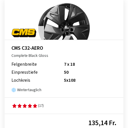
CMS C32-AERO
Complete Black Gloss
Felgenbreite
7 x 18
Einpresstiefe
50
Lochkreis
5x108
Wintertauglich
(17)
135,14 Fr.