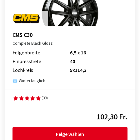
CMS C30
Complete Black Gloss
Felgenbreite
6,5 x 16
Einpresstiefe
40
Lochkreis
5x114,3
Wintertauglich
(39)
102,30 Fr.
Felge wählen