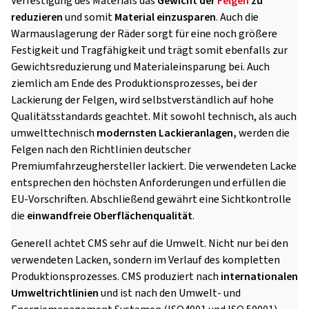
Verfestigung des Materials das
Gewicht der
Felgen
zu
reduzieren
und somit
Material einzusparen
. Auch die
Warmauslagerung der Räder sorgt für eine noch größere
Festigkeit und Tragfähigkeit und trägt somit ebenfalls zur
Gewichtsreduzierung und Materialeinsparung bei. Auch
ziemlich am Ende des Produktionsprozesses, bei der
Lackierung der Felgen, wird selbstverständlich auf hohe
Qualitätsstandards geachtet. Mit sowohl technisch, als auch
umwelttechnisch
modernsten Lackieranlagen,
werden die
Felgen nach den Richtlinien deutscher
Premiumfahrzeughersteller lackiert. Die verwendeten Lacke
entsprechen den höchsten Anforderungen und erfüllen die
EU-Vorschriften. Abschließend gewährt eine Sichtkontrolle
die
einwandfreie Oberflächenqualität
.
Generell achtet CMS sehr auf die Umwelt. Nicht nur bei den
verwendeten Lacken, sondern im Verlauf des kompletten
Produktionsprozesses. CMS produziert nach
internationalen
Umweltrichtlinien
und ist nach den Umwelt- und