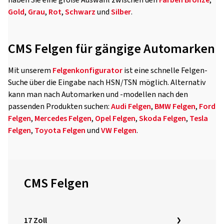
haben Sie eine große Auswahl zwischen den
Farben
Bronze
,
Gold
,
Grau
,
Rot
,
Schwarz
und
Silber
.
CMS Felgen für gängige Automarken
Mit unserem
Felgenkonfigurator
ist eine schnelle Felgen-
Suche über die Eingabe nach HSN/TSN möglich. Alternativ
kann man nach Automarken und -modellen nach den
passenden Produkten suchen:
Audi Felgen
,
BMW Felgen
,
Ford
Felgen
,
Mercedes Felgen
,
Opel Felgen
,
Skoda Felgen
,
Tesla
Felgen
,
Toyota Felgen
und
VW Felgen
.
CMS Felgen
17 Zoll