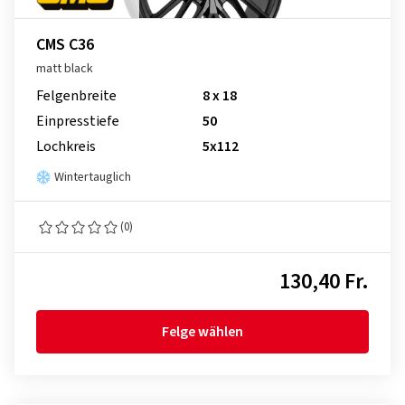
CMS C36
matt black
Felgenbreite
8 x 18
Einpresstiefe
50
Lochkreis
5x112
Wintertauglich
(0)
130,40 Fr.
Felge wählen