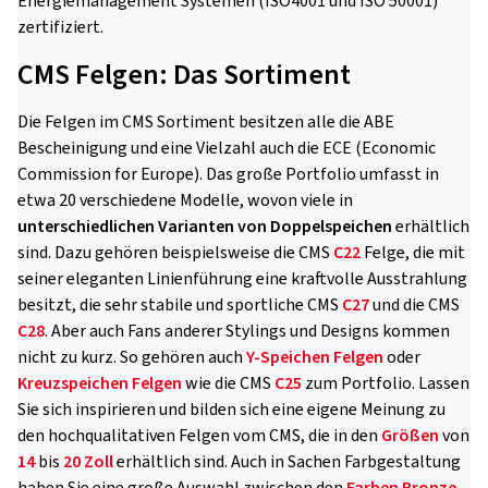
Energiemanagement Systemen (ISO4001 und ISO 50001)
zertifiziert.
CMS Felgen: Das Sortiment
Die Felgen im CMS Sortiment besitzen alle die ABE
Bescheinigung und eine Vielzahl auch die ECE (Economic
Commission for Europe). Das große Portfolio umfasst in
etwa 20 verschiedene Modelle, wovon viele in
unterschiedlichen Varianten von Doppelspeichen
erhältlich
sind. Dazu gehören beispielsweise die CMS
C22
Felge, die mit
seiner eleganten Linienführung eine kraftvolle Ausstrahlung
besitzt, die sehr stabile und sportliche CMS
C27
und die CMS
C28
. Aber auch Fans anderer Stylings und Designs kommen
nicht zu kurz. So gehören auch
Y-Speichen Felgen
oder
Kreuzspeichen Felgen
wie die CMS
C25
zum Portfolio. Lassen
Sie sich inspirieren und bilden sich eine eigene Meinung zu
den hochqualitativen Felgen vom CMS, die in den
Größen
von
14
bis
20 Zoll
erhältlich sind. Auch in Sachen Farbgestaltung