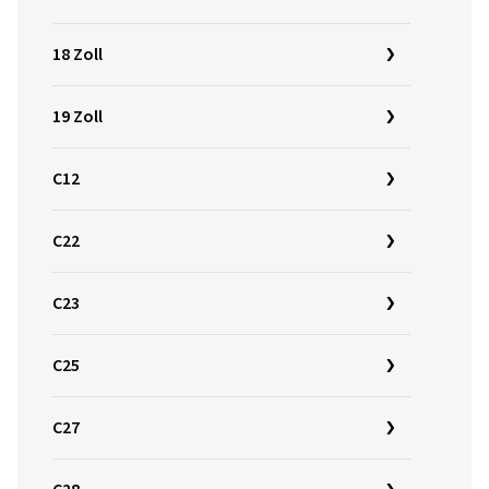
18 Zoll
19 Zoll
C12
C22
C23
C25
C27