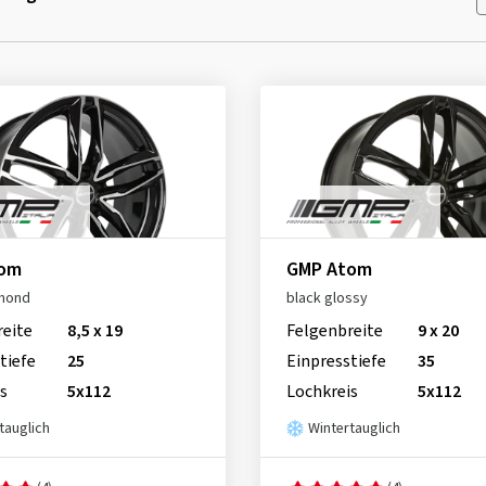
tom
GMP Atom
amond
black glossy
reite
8,5 x 19
Felgenbreite
9 x 20
tiefe
25
Einpresstiefe
35
s
5x112
Lochkreis
5x112
tauglich
Wintertauglich