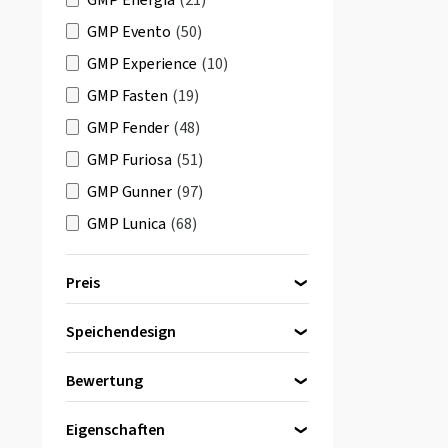
GMP Energia
(21)
GMP Evento
(50)
GMP Experience
(10)
GMP Fasten
(19)
GMP Fender
(48)
GMP Furiosa
(51)
GMP Gunner
(97)
GMP Lunica
(68)
GMP Materia
(25)
Preis
GMP Matisse
(60)
GMP Matisse-S
(3)
Speichendesign
bis
von
GMP Mentor
(64)
Bewertung
GMP Pervan
(27)
(2)
GMP QStar
(44)
Sternfelge
(2)
Eigenschaften