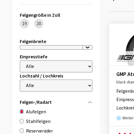
Felgengröße in Zoll
19
20
Felgenbreite
Einpresstiefe
GMP A
Lochzahl / Lochkreis
black di
Felgenb
Einpress
Felgen-/Radart
Lochkrei
Alufelgen
Winter
Stahlfelgen
Reserveräder