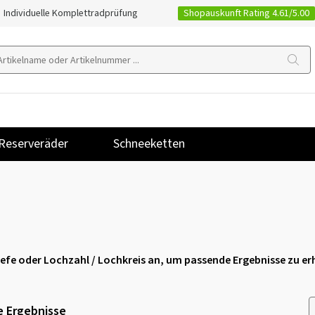
Shopauskunft Rating 4.61/5.00
Individuelle Komplettradprüfung
Reserveräder
Schneeketten
stiefe oder Lochzahl / Lochkreis an, um passende Ergebnisse zu er
 Ergebnisse