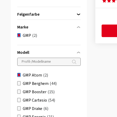
Felgenfarbe
Marke
GMP
(2)
schwarz
(2)
Modell
GMP Atom
(2)
GMP Berghem
(44)
GMP Booster
(15)
GMP Cartesio
(54)
GMP Drake
(6)