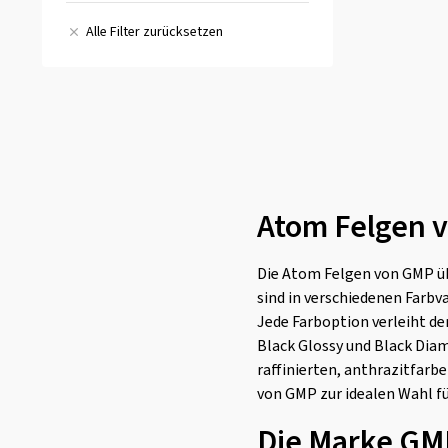
GMP Raceway
(33)
Wintertauglich
(2)
GMP Rebel
(109)
Alle Filter zurücksetzen
GMP Sparta
(18)
GMP Specter
(31)
GMP Stellar
(36)
GMP Swan
(36)
GMP Titan
(21)
Atom Felgen 
GMP Totale
(125)
GMP Ultrivity
(59)
Die Atom Felgen von GMP üb
GMP Ultrivity X
(73)
sind in verschiedenen Farbv
Jede Farboption verleiht de
Black Glossy und Black Diam
raffinierten, anthrazitfarb
von GMP zur idealen Wahl für
Die Marke GM