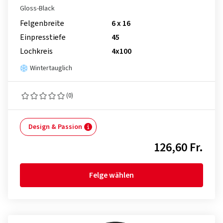
Gloss-Black
Felgenbreite
6 x 16
Einpresstiefe
45
Lochkreis
4x100
Wintertauglich
(0)
Design & Passion
126,60 Fr.
Felge wählen