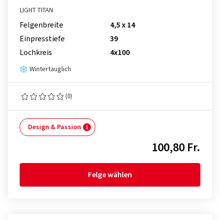
LIGHT TITAN
Felgenbreite
4,5 x 14
Einpresstiefe
39
Lochkreis
4x100
Wintertauglich
(0)
Design & Passion
100,80 Fr.
Felge wählen