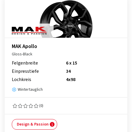
MAK Apollo
Gloss-Black
Felgenbreite
6 x 15
Einpresstiefe
34
Lochkreis
4x98
Wintertauglich
(0)
Design & Passion