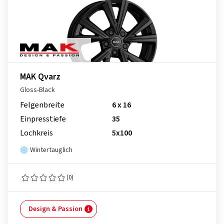
MAK Qvarz
Gloss-Black
Felgenbreite
6 x 16
Einpresstiefe
35
Lochkreis
5x100
Wintertauglich
(0)
Design & Passion