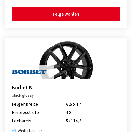
Felge wählen
Borbet N
black glossy
Felgenbreite
6,5 x 17
Einpresstiefe
40
Lochkreis
5x114,3
Wintertauglich