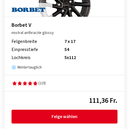
Borbet V
mistral anthracite glossy
Felgenbreite
7 x 17
Einpresstiefe
54
Lochkreis
5x112
Wintertauglich
(119)
111,36 Fr.
Felge wählen