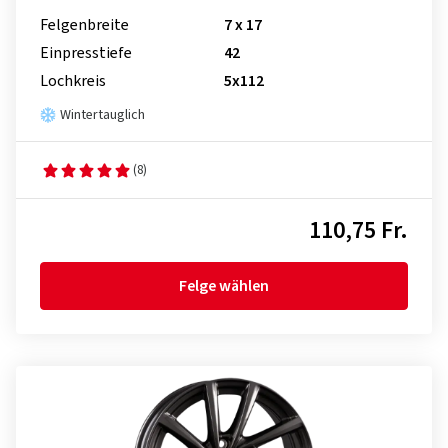
Felgenbreite
7 x 17
Einpresstiefe
42
Lochkreis
5x112
Wintertauglich
(8)
110,75 Fr.
Felge wählen