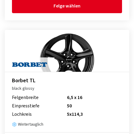
Felge wählen
Borbet TL
black glossy
Felgenbreite
6,5 x 16
Einpresstiefe
50
Lochkreis
5x114,3
Wintertauglich