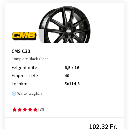
CMS C30
Complete Black Gloss
Felgenbreite
6,5 x 16
Einpresstiefe
40
Lochkreis
5x114,3
Wintertauglich
(39)
102,32 Fr.