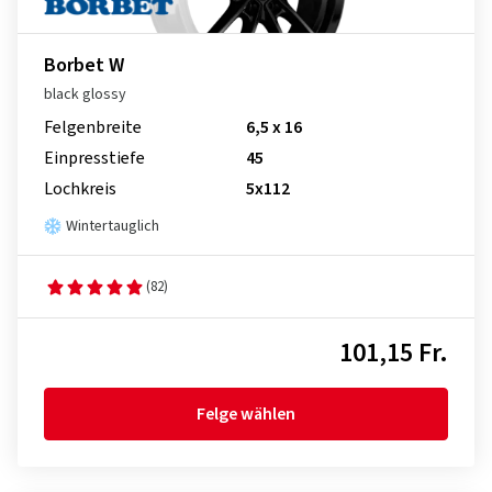
Borbet W
black glossy
Felgenbreite
6,5 x 16
Einpresstiefe
45
Lochkreis
5x112
Wintertauglich
(82)
101,15 Fr.
Felge wählen