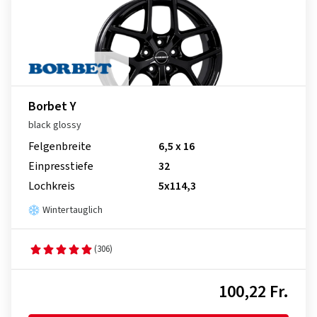
Borbet Y
black glossy
Felgenbreite
6,5 x 16
Einpresstiefe
32
Lochkreis
5x114,3
Wintertauglich
(306)
100,22 Fr.