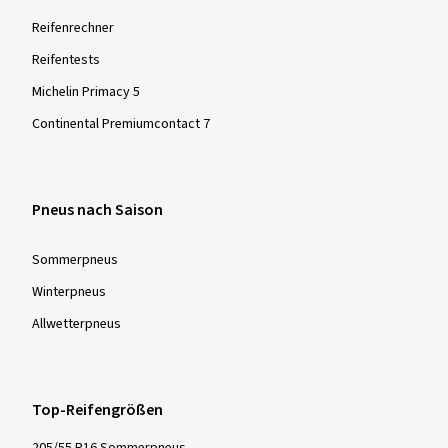
Reifenrechner
Reifentests
Michelin Primacy 5
Continental Premiumcontact 7
Pneus nach Saison
Sommer­pneus
Winter­pneus
Allwetter­pneus
Top-Reifengrößen
205/55 R16 Sommerpneus