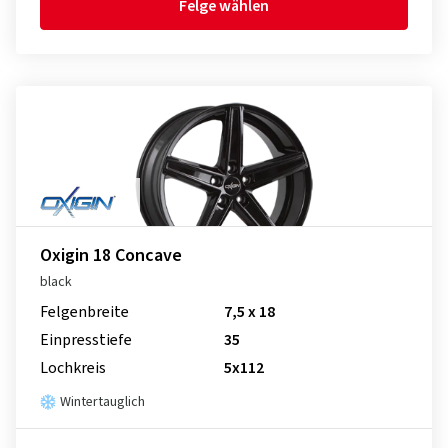
Felge wählen
Oxigin 18 Concave
black
Felgenbreite
7,5 x 18
Einpresstiefe
35
Lochkreis
5x112
Wintertauglich