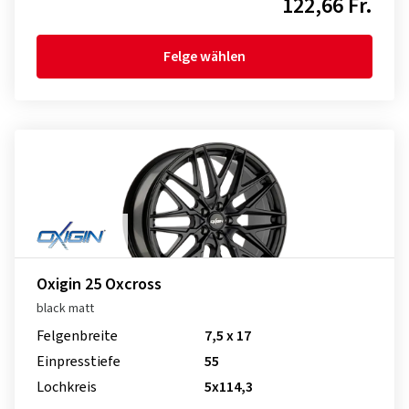
122,66 Fr.
Felge wählen
Oxigin 25 Oxcross
black matt
Felgenbreite
7,5 x 17
Einpresstiefe
55
Lochkreis
5x114,3