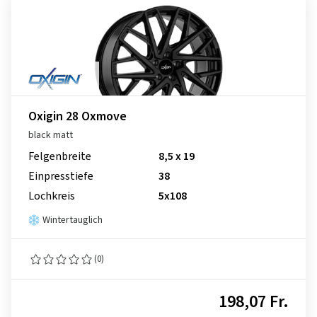
Oxigin 28 Oxmove
black matt
Felgenbreite
8,5 x 19
Einpresstiefe
38
Lochkreis
5x108
Wintertauglich
(0)
198,07 Fr.