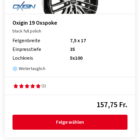
Oxigin 19 Oxspoke
black full polish
Felgenbreite
7,5 x 17
Einpresstiefe
35
Lochkreis
5x100
Wintertauglich
(1)
157,75 Fr.
Felge wählen