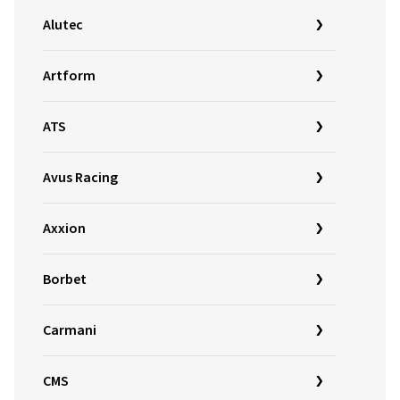
Alutec
Artform
ATS
Avus Racing
Axxion
Borbet
Carmani
CMS