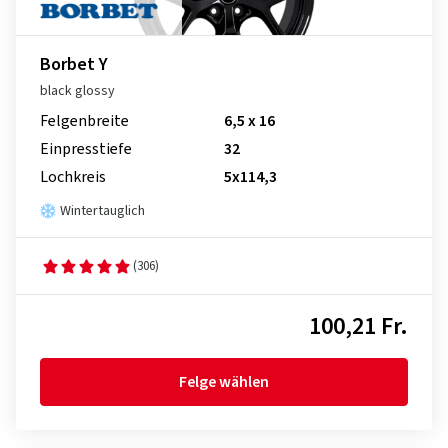
Borbet Y
black glossy
Felgenbreite
6,5 x 16
Einpresstiefe
32
Lochkreis
5x114,3
Wintertauglich
(306)
100,21 Fr.
Felge wählen