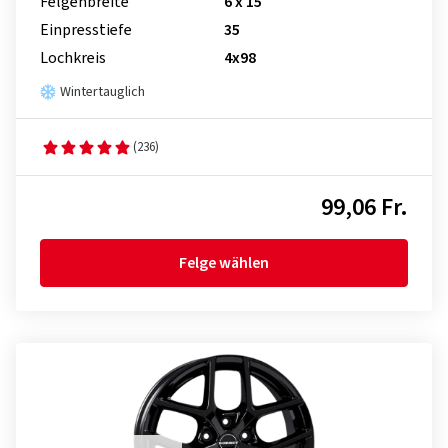
Felgenbreite
6 x 15
Einpresstiefe
35
Lochkreis
4x98
Wintertauglich
(236)
99,06 Fr.
Felge wählen