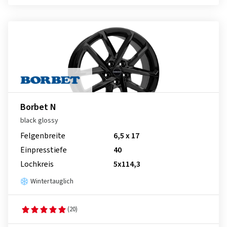
Borbet N
black glossy
Felgenbreite
6,5 x 17
Einpresstiefe
40
Lochkreis
5x114,3
Wintertauglich
(20)