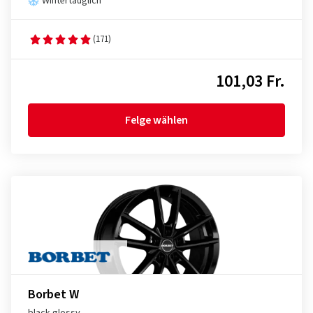
Wintertauglich
(171)
101,03 Fr.
Felge wählen
Borbet W