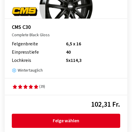
CMS C30
Complete Black Gloss
Felgenbreite
6,5 x 16
Einpresstiefe
40
Lochkreis
5x114,3
Wintertauglich
(39)
102,31 Fr.
Felge wählen