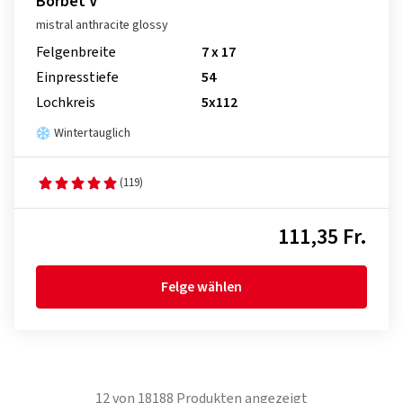
Borbet V
mistral anthracite glossy
Felgenbreite
7 x 17
Einpresstiefe
54
Lochkreis
5x112
Wintertauglich
(119)
111,35 Fr.
Felge wählen
12
von
18188
Produkten angezeigt