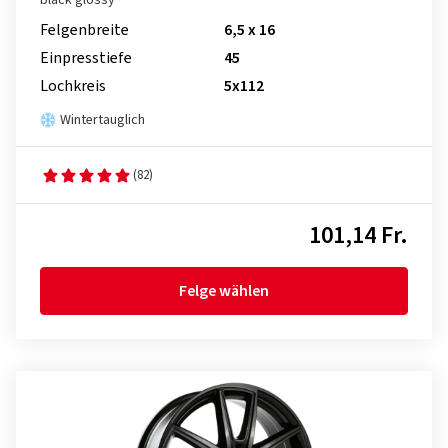
black glossy
Felgenbreite
6,5 x 16
Einpresstiefe
45
Lochkreis
5x112
Wintertauglich
(82)
101,14 Fr.
Felge wählen