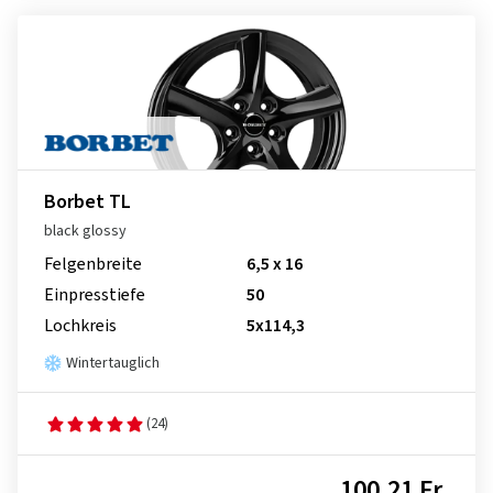
Borbet TL
black glossy
Felgenbreite
6,5 x 16
Einpresstiefe
50
Lochkreis
5x114,3
Wintertauglich
(24)
100,21 Fr.