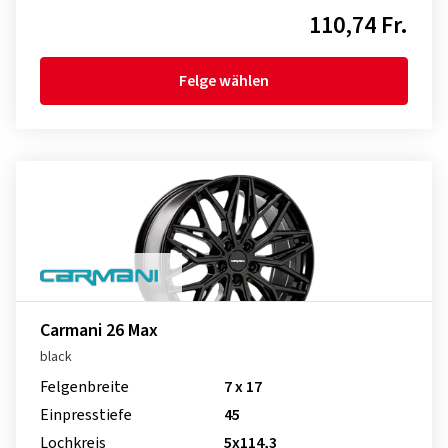
110,74 Fr.
Felge wählen
Carmani 26 Max
black
Felgenbreite
7 x 17
Einpresstiefe
45
Lochkreis
5x114,3