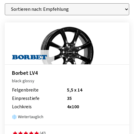
Borbet LV4
black glossy
Felgenbreite
5,5 x 14
Einpresstiefe
35
Lochkreis
4x100
Wintertauglich
(47)