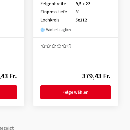
Felgenbreite
9,5 x 22
Einpresstiefe
31
Lochkreis
5x112
Wintertauglich
(0)
43 Fr.
379,43 Fr.
Felge wählen
gezeigt