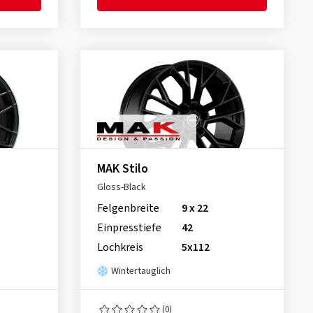
MAK Stilo
Gloss-Black
Felgenbreite
9 x 22
Einpresstiefe
42
Lochkreis
5x112
Wintertauglich
(0)