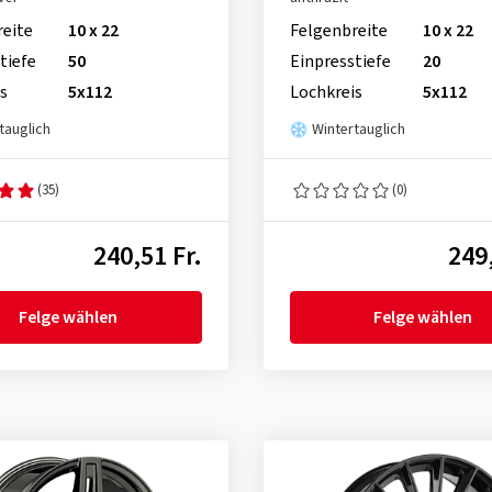
reite
10 x 22
Felgenbreite
10 x 22
tiefe
50
Einpresstiefe
20
s
5x112
Lochkreis
5x112
tauglich
Wintertauglich
(35)
(0)
240,51 Fr.
249,
Felge wählen
Felge wählen