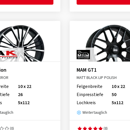
ion
MAM GT1
RROR
MATT BLACK LIP POLISH
reite
10 x 22
Felgenbreite
10 x 22
tiefe
26
Einpresstiefe
50
s
5x112
Lochkreis
5x112
tauglich
Wintertauglich
(0)
(8)