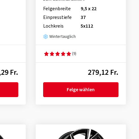
Felgenbreite
9,5 x 22
Einpresstiefe
37
Lochkreis
5x112
Wintertauglich
(9)
29 Fr.
279,12 Fr.
Felge wählen