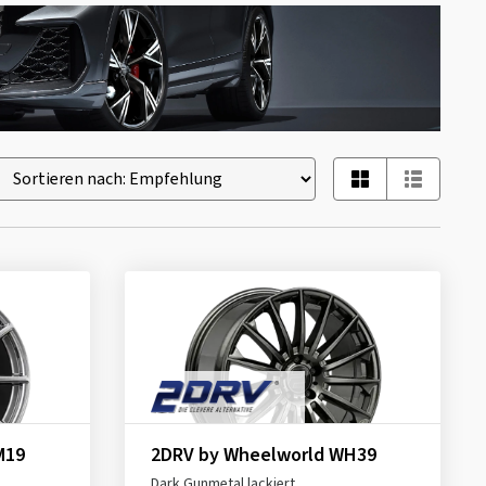
M19
2DRV by Wheelworld WH39
Dark Gunmetal lackiert