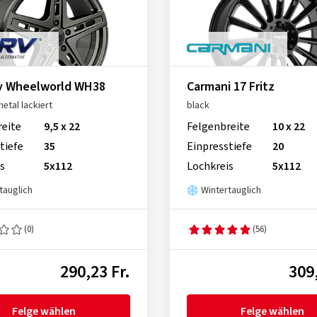
y Wheelworld WH38
Carmani 17 Fritz
etal lackiert
black
reite
9,5 x 22
Felgenbreite
10 x 22
tiefe
35
Einpresstiefe
20
s
5x112
Lochkreis
5x112
tauglich
Wintertauglich
(0)
(56)
290,23 Fr.
309,
Felge wählen
Felge wählen