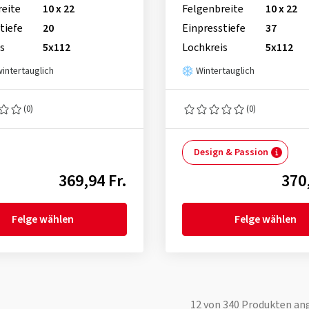
reite
10 x 22
Felgenbreite
10 x 22
tiefe
20
Einpresstiefe
37
s
5x112
Lochkreis
5x112
wintertauglich
Wintertauglich
(0)
(0)
Design & Passion
369,94 Fr.
370,
Felge wählen
Felge wählen
12
von
340
Produkten an