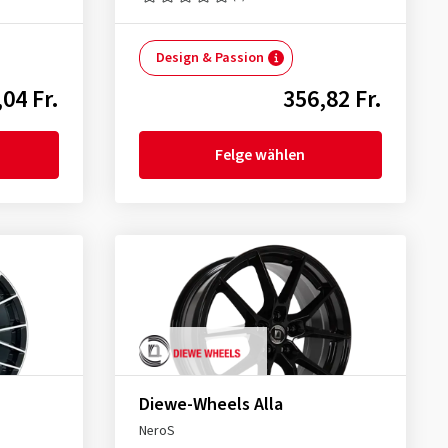
Design & Passion
04 Fr.
356,82 Fr.
Felge wählen
Diewe-Wheels Alla
NeroS