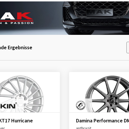
de Ergebnisse
KT17 Hurricane
Damina Performance D
lver
anthrazit