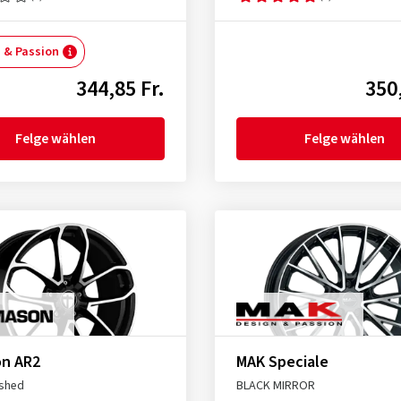
 & Passion
344,85 Fr.
350,
Felge wählen
Felge wählen
n AR2
MAK Speciale
ished
BLACK MIRROR