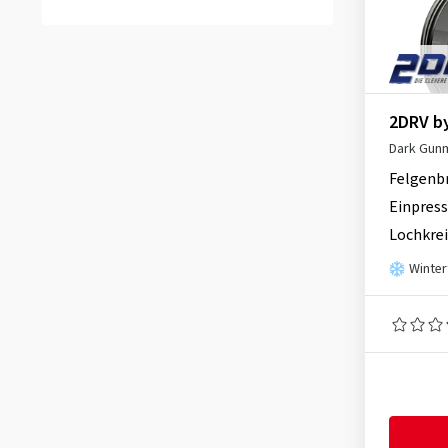
Keskin
(5)
Sternfelge
(18)
MAK
(39)
Y-Speiche
(25)
MAM
(2)
sonstige
(188)
Schmidt
(97)
2DRV b
TEC
(8)
Dark Gunm
Tomason
(3)
Felgenb
Einpress
Lochkrei
Winter