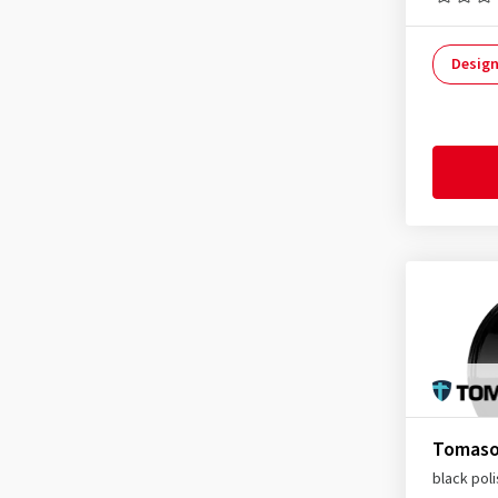
Design
Tomaso
black pol