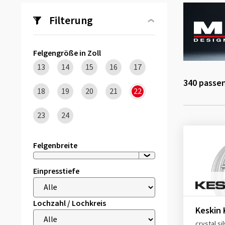
Filterung
Felgengröße in Zoll
13
14
15
16
17
340
passen
18
19
20
21
22
23
24
Felgenbreite
Einpresstiefe
Lochzahl / Lochkreis
Keskin 
crystal si