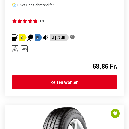
PKW Ganzjahresreifen
(12)
C
B
B | 71dB
68,86 Fr.
Reifen wählen