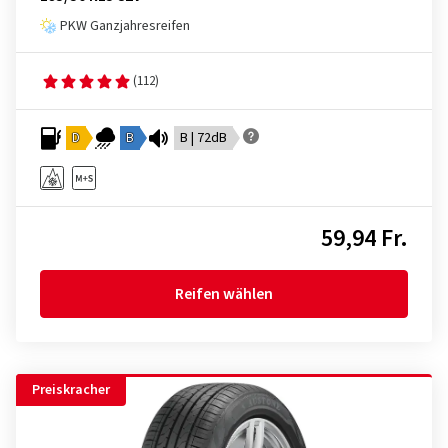
PKW Ganzjahresreifen
(112)
D
B
B | 72dB
59,94 Fr.
Reifen wählen
Preiskracher