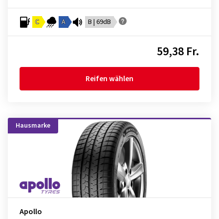
C
A
B | 69dB
59,38 Fr.
Reifen wählen
Hausmarke
Apollo