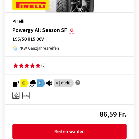
Pirelli
Powergy All Season SF
XL
195/50 R15 86V
PKW Ganzjahresreifen
(5)
C
C
A | 69dB
86,59 Fr.
Reifen wählen