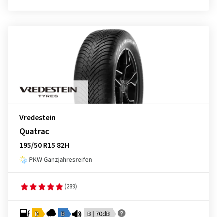
Vredestein
Quatrac
195/50 R15 82H
PKW Ganzjahresreifen
(289)
D
B
B | 70dB