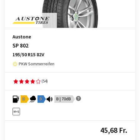
Austone
SP 802
195/50 R15 82V
PKW Sommerreifen
(54)
D
B
B | 70dB
45,68 Fr.