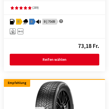
(289)
D
B
B | 70dB
73,18 Fr.
Reifen wählen
Empfehlung