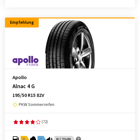
Empfehlung
Apollo
Alnac 4 G
195/50 R15 82V
PKW Sommerreifen
(72)
D
C
B | 70dB