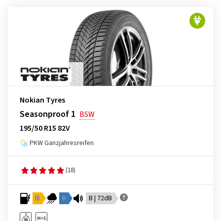
Nokian Tyres
Seasonproof 1
BSW
195/50 R15 82V
PKW Ganzjahresreifen
(18)
D
B
B | 72dB