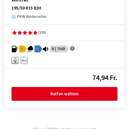
195/50 R15 82H
PKW Winterreifen
(199)
D
B
B | 70dB
74,94 Fr.
Reifen wählen