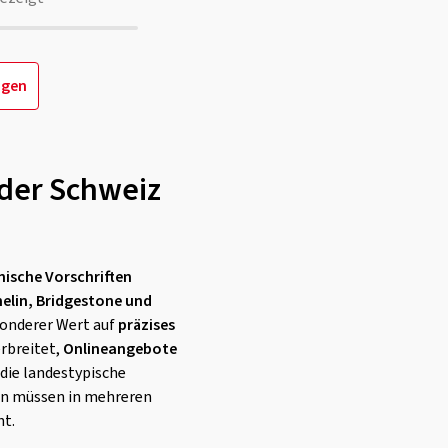
igen
 der Schweiz
nische Vorschriften
elin, Bridgestone und
sonderer Wert auf
präzises
erbreitet,
Onlineangebote
 die landestypische
on müssen in mehreren
ht.