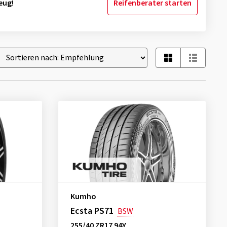
eug!
Reifenberater starten
Kumho
Ecsta PS71
BSW
255/40 ZR17 94Y