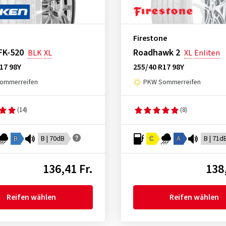
Firestone
FK-520
Roadhawk 2
BLK
XL
XL
Enliten
17 98Y
255/40 R17 98Y
ommerreifen
PKW Sommerreifen
(14)
(8)
B
B | 70dB
C
A
B | 71d
136,41 Fr.
138,
Reifen wählen
Reifen wählen