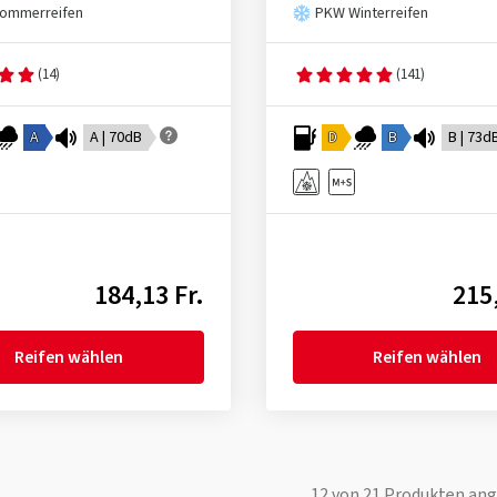
ommerreifen
PKW Winterreifen
(14)
(141)
A
A | 70dB
D
B
B | 73d
184,13 Fr.
215,
Reifen wählen
Reifen wählen
12
von
21
Produkten ang