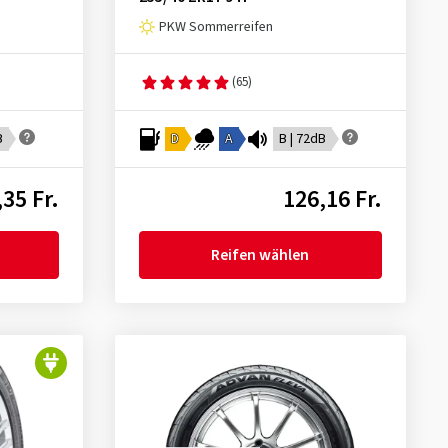
PKW Sommerreifen
(65)
B
D
A
B | 72dB
35 Fr.
126,16 Fr.
Reifen wählen