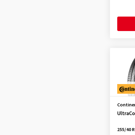
Contine
UltraC
255/40 R