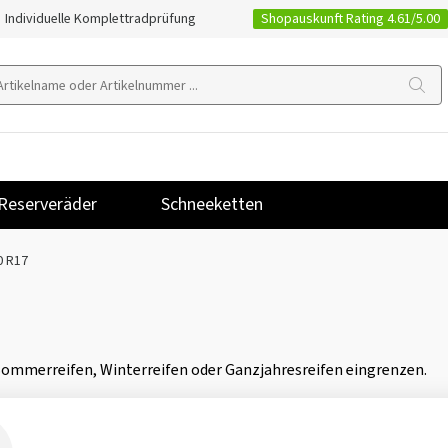
Shopauskunft Rating 4.61/5.00
Individuelle Komplettradprüfung
Reserveräder
Schneeketten
0 R17
 Sommerreifen, Winterreifen oder Ganzjahresreifen eingrenzen.