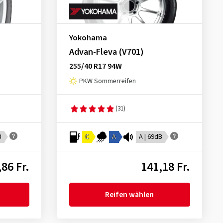
Yokohama
Advan-Fleva (V701)
255/40 R17 94W
PKW Sommerreifen
(31)
B
C
A
A | 69dB
86 Fr.
141,18 Fr.
Reifen wählen