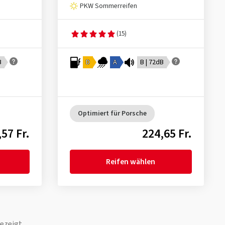
PKW Sommerreifen
(15)
B
D
A
B | 72dB
Optimiert für Porsche
57 Fr.
224,65 Fr.
Reifen wählen
ezeigt