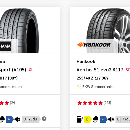
ma
Hankook
port (V105)
Ventus S1 evo2 K117
XL
S
R17 (98Y)
255/40 ZR17 98Y
ommerreifen
PKW Sommerreifen
(24)
(163)
A
B | 73dB
C
A
B | 73d