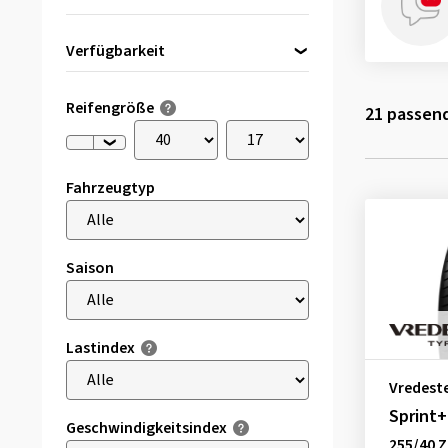
Verfügbarkeit
Direkt lieferbar
(1)
Reifengröße
21
passend
Fahrzeugtyp
Saison
Lastindex
Vredest
Sprint+
Geschwindigkeitsindex
255/40 Z