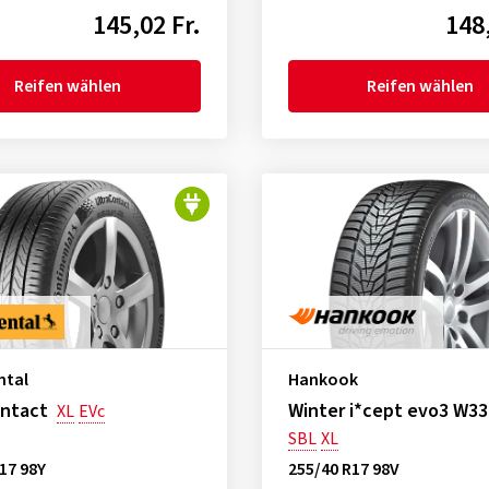
145,02 Fr.
148,
Reifen wählen
Reifen wählen
ntal
Hankook
ontact
Winter i*cept evo3 W33
XL
EVc
SBL
XL
17 98Y
255/40 R17 98V