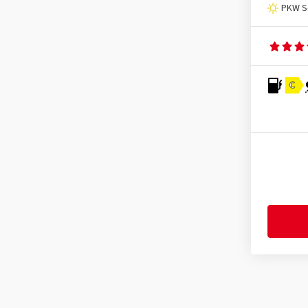
PKW S
C