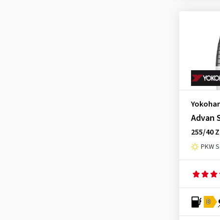
Yokoha
Advan S
255/40 Z
PKW S
D