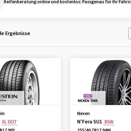
Reifenberatung online und kostenlos
: Passgenau für Ihr Fahrz
e Ergebnisse
ein
Nexen
N'Fera SU1
XL
DOT
BSW
R17 98Y
255/40 ZR17 94W