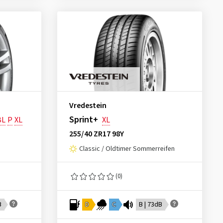
Vredestein
Sprint+
BL
P
XL
XL
255/40 ZR17 98Y
Classic / Oldtimer Sommerreifen
(0)
B
D
C
B | 73dB