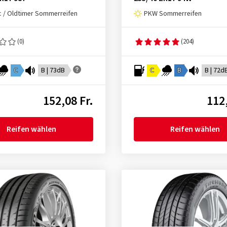
c / Oldtimer Sommerreifen
PKW Sommerreifen
(0)
(204)
C
B | 73dB
C
B
B | 72d
152,08 Fr.
112,
Reifen wählen
Reifen wählen