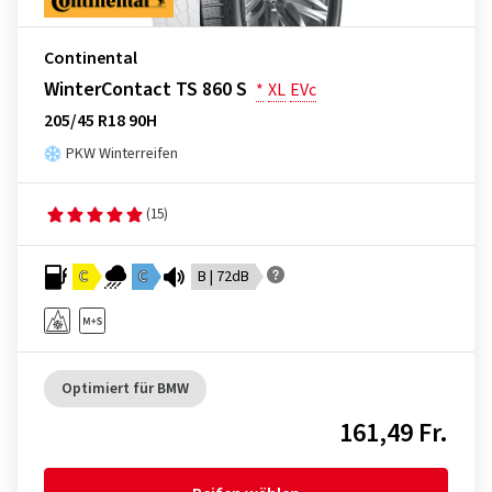
Continental
WinterContact TS 860 S
*
XL
EVc
205/45 R18 90H
PKW Winterreifen
(15)
C
C
B | 72dB
Optimiert für BMW
161,49 Fr.