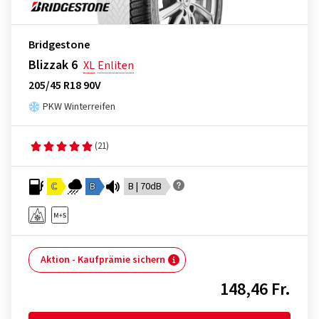
Bridgestone
Blizzak 6
XL
Enliten
205/45 R18 90V
PKW Winterreifen
(21)
C
B
B | 70dB
Aktion - Kaufprämie sichern
148,46 Fr.