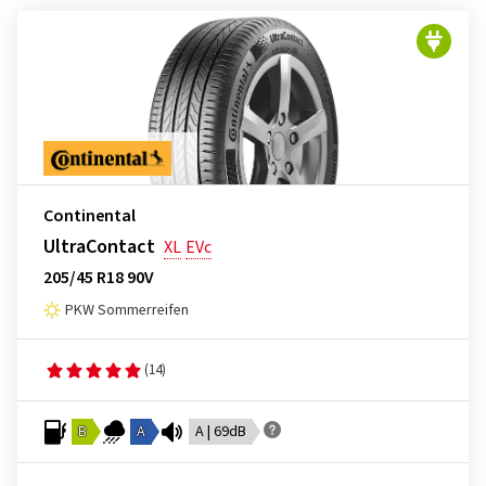
Continental
UltraContact
XL
EVc
205/45 R18 90V
PKW Sommerreifen
(14)
B
A
A | 69dB