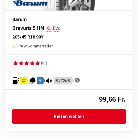
Barum
Bravuris 5 HM
XL
EVc
205/45 R18 90Y
PKW Sommerreifen
(61)
C
B
B | 72dB
99,66 Fr.
Reifen wählen