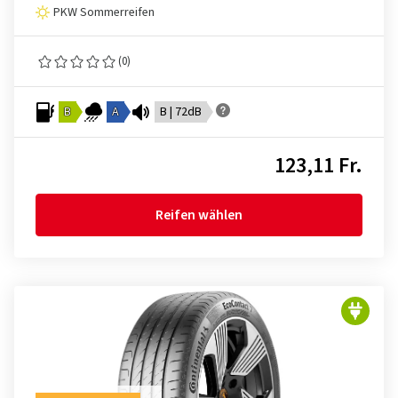
PKW Sommerreifen
(0)
B
A
B | 72dB
123,11 Fr.
Reifen wählen