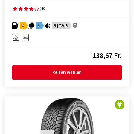
(48)
D
C
B | 72dB
138,67 Fr.
Reifen wählen