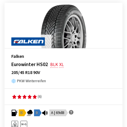
Falken
Eurowinter HS02
BLK
XL
205/45 R18 90V
PKW Winterreifen
(6)
D
B
A | 69dB