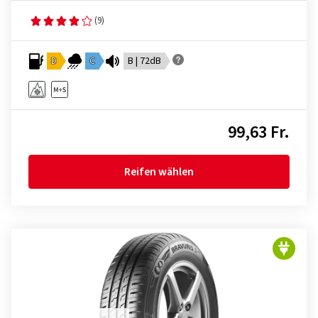
(9)
D
C
B | 72dB
99,63 Fr.
Reifen wählen