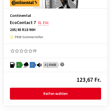
Continental
EcoContact 7
XL
EVc
205/45 R18 90H
PKW Sommerreifen
(0)
A
B
A | 69dB
123,67 Fr.
Reifen wählen