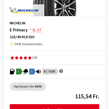
MICHELIN
E Primacy
*
XL
ST
225/40 R18 92V
PKW Sommerreifen
(10)
A
B
B | 70dB
Optimiert für BMW
115,54 Fr.