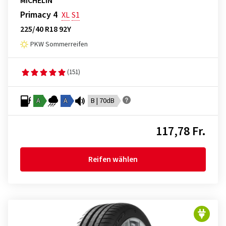
MICHELIN
Primacy 4
XL
S1
225/40 R18 92Y
PKW Sommerreifen
(151)
A
A
B | 70dB
117,78 Fr.
Reifen wählen