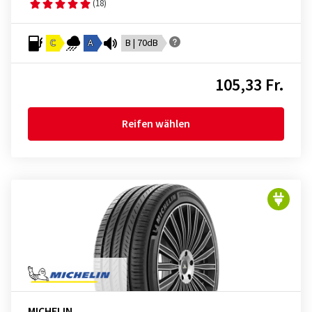
(18)
C
A
B | 70dB
105,33 Fr.
Reifen wählen
MICHELIN