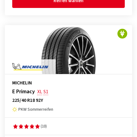
Reifen wählen
MICHELIN
E Primacy
XL
S1
225/40 R18 92Y
PKW Sommerreifen
(10)