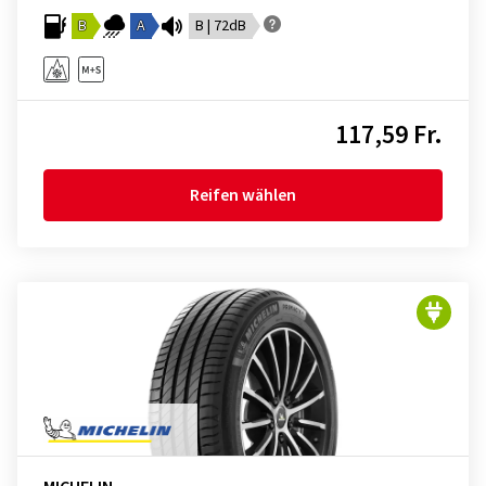
B
A
B | 72dB
117,59 Fr.
Reifen wählen