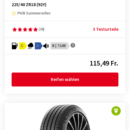
225/40 ZR18 (92Y)
PKW Sommerreifen
3 Testurteile
(34)
C
A
B | 72dB
115,49 Fr.
Reifen wählen