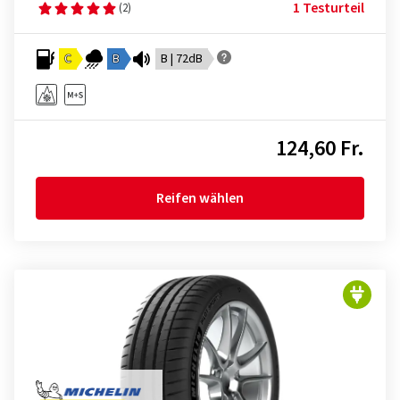
1 Testurteil
(2)
C
B
B | 72dB
124,60 Fr.
Reifen wählen