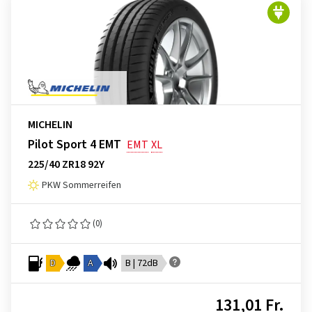
MICHELIN
Pilot Sport 4 EMT
EMT
XL
225/40 ZR18 92Y
PKW Sommerreifen
(0)
D
A
B | 72dB
131,01 Fr.