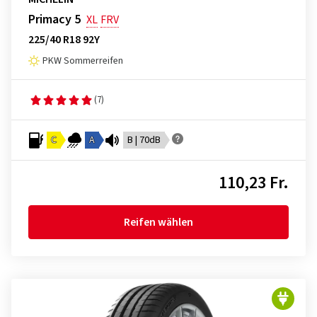
Primacy 5
XL
FRV
225/40 R18 92Y
PKW Sommerreifen
(7)
C
A
B | 70dB
110,23 Fr.
Reifen wählen