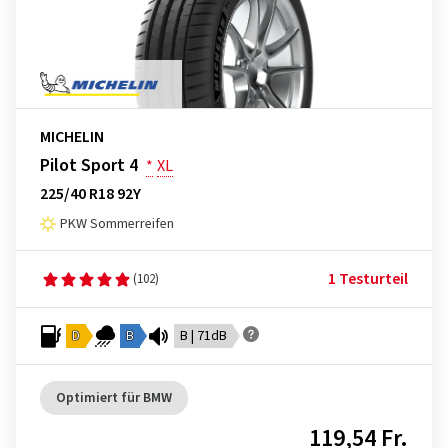
MICHELIN
Pilot Sport 4
*
XL
225/40 R18 92Y
PKW Sommerreifen
1 Testurteil
(102)
D
B
B | 71dB
Optimiert für BMW
119,54 Fr.