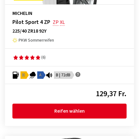
MICHELIN
Pilot Sport 4 ZP
ZP
XL
225/40 ZR18 92Y
PKW Sommerreifen
(6)
D
A
B | 72dB
129,37 Fr.
Reifen wählen