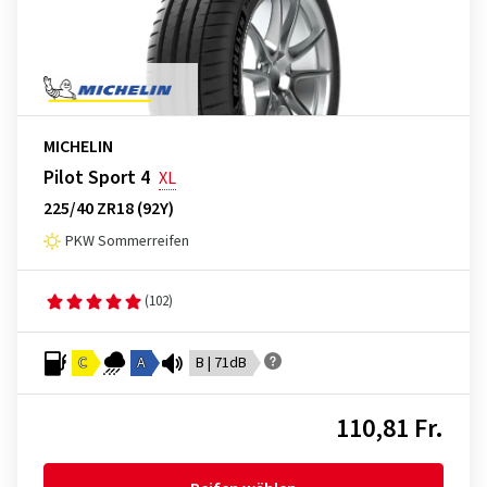
MICHELIN
Pilot Sport 4
XL
225/40 ZR18 (92Y)
PKW Sommerreifen
(102)
C
A
B | 71dB
110,81 Fr.