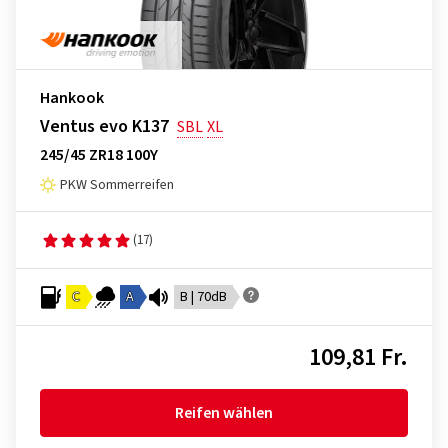
Hankook
Ventus evo K137
SBL
XL
245/45 ZR18 100Y
PKW Sommerreifen
(17)
C
A
B | 70dB
109,81 Fr.
Reifen wählen