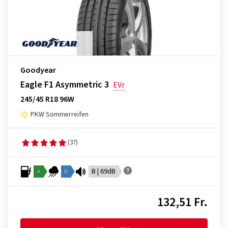
Goodyear
Eagle F1 Asymmetric 3
EVr
245/45 R18 96W
PKW Sommerreifen
(37)
A
B
B | 69dB
132,51 Fr.