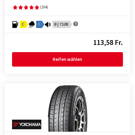
(204)
C
B
B | 72dB
113,58 Fr.
Reifen wählen