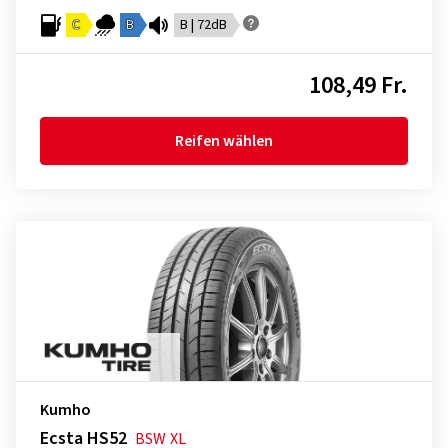
C
B
B | 72dB
108,49 Fr.
Reifen wählen
Kumho
Ecsta HS52
BSW
XL