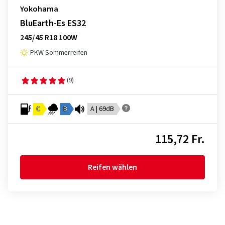
Yokohama
BluEarth-Es ES32
245/45 R18 100W
PKW Sommerreifen
(9)
C
B
A | 69dB
115,72 Fr.
Reifen wählen