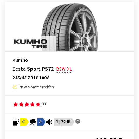
Kumho
Ecsta Sport PS72
BSW
XL
245/45 ZR18 100Y
PKW Sommerreifen
(11)
C
A
B | 72dB