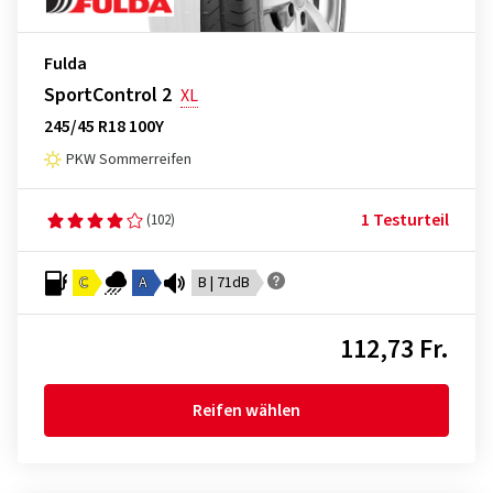
Fulda
SportControl 2
XL
245/45 R18 100Y
PKW Sommerreifen
1 Testurteil
(102)
C
A
B | 71dB
112,73 Fr.
Reifen wählen