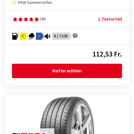
PKW Sommerreifen
1 Testurteil
(49)
C
A
B | 72dB
112,53 Fr.
Reifen wählen