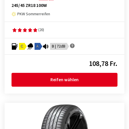
245/45 ZR18 100W
PKW Sommerreifen
(20)
C
A
B | 72dB
108,78 Fr.
Reifen wählen