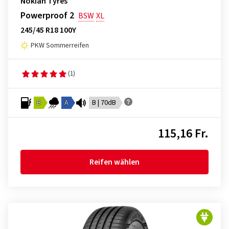
Nokian Tyres
Powerproof 2
BSW
XL
245/45 R18 100Y
PKW Sommerreifen
(1)
B
A
B | 70dB
115,16 Fr.
Reifen wählen