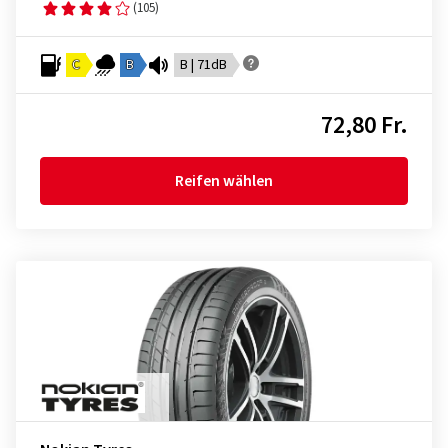
(105)
C
B
B | 71dB
72,80 Fr.
Reifen wählen