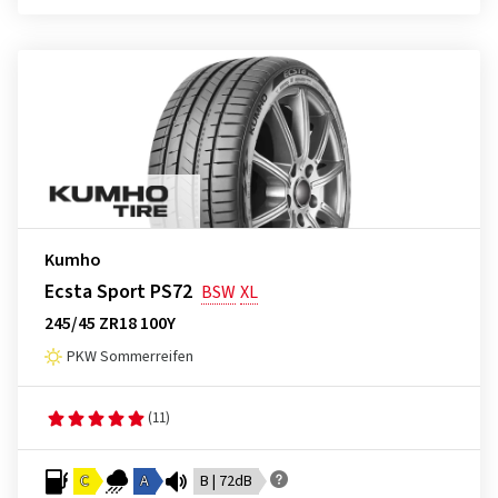
Kumho
Ecsta Sport PS72
BSW
XL
245/45 ZR18 100Y
PKW Sommerreifen
(11)
C
A
B | 72dB