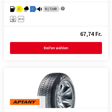
C
B
B | 72dB
67,74 Fr.
Reifen wählen