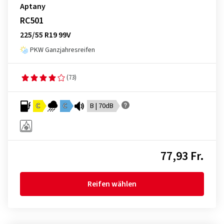
Aptany
RC501
225/55 R19 99V
PKW Ganzjahresreifen
(73)
C
C
B | 70dB
77,93 Fr.
Reifen wählen