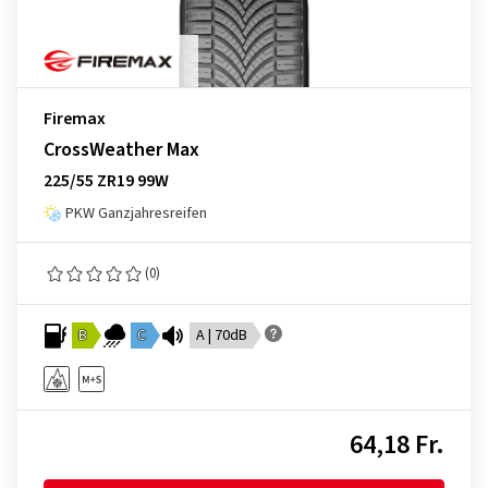
Firemax
CrossWeather Max
225/55 ZR19 99W
PKW Ganzjahresreifen
(0)
B
C
A | 70dB
64,18 Fr.