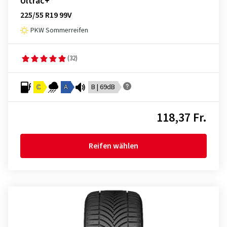
Ultrac+
225/55 R19 99V
PKW Sommerreifen
(32)
C
A
B | 69dB
118,37 Fr.
Reifen wählen