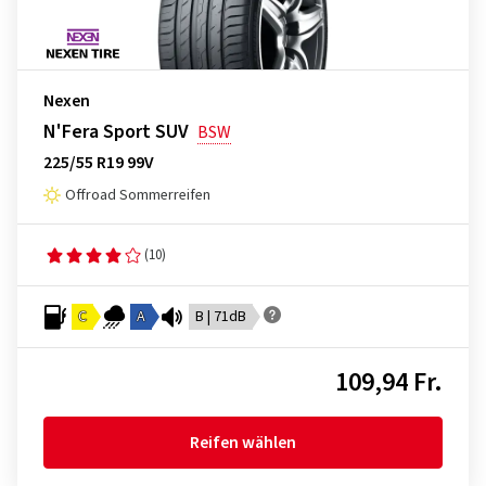
Nexen
N'Fera Sport SUV
BSW
225/55 R19 99V
Offroad Sommerreifen
(10)
C
A
B | 71dB
109,94 Fr.
Reifen wählen