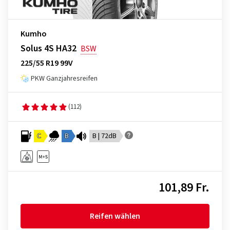
Kumho
Solus 4S HA32
BSW
225/55 R19 99V
PKW Ganzjahresreifen
(112)
C
B
B | 72dB
101,89 Fr.
Reifen wählen