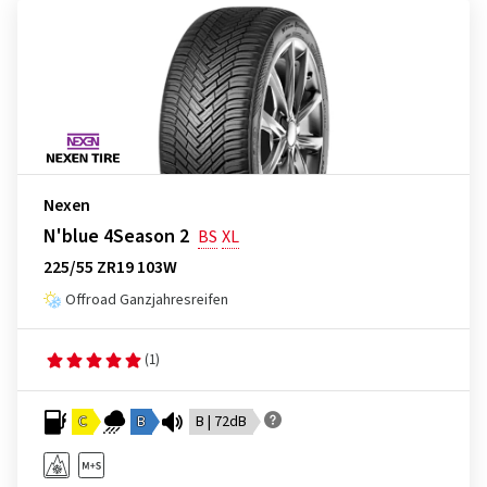
Nexen
N'blue 4Season 2
BS
XL
225/55 ZR19 103W
Offroad Ganzjahresreifen
(1)
C
B
B | 72dB