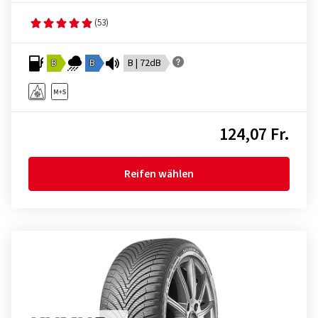
(53)
B
B
B | 72dB
124,07 Fr.
Reifen wählen