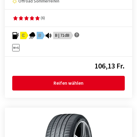
Offroad Sommerreifen
(6)
C
D
B | 71dB
106,13 Fr.
Reifen wählen