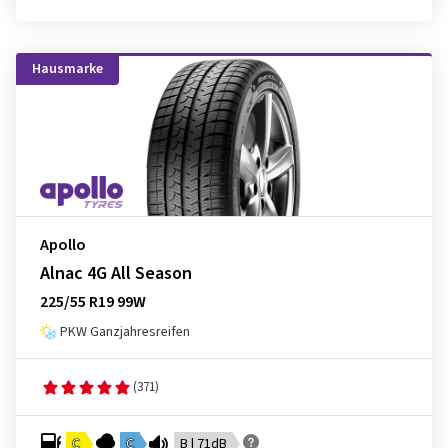
Hausmarke
Apollo
Alnac 4G All Season
225/55 R19 99W
PKW Ganzjahresreifen
(371)
C
C
B | 71dB