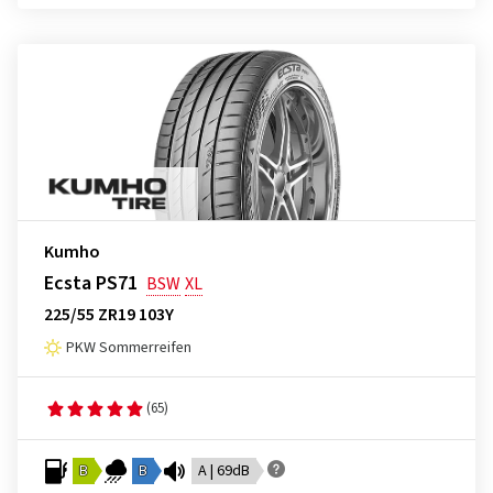
Kumho
Ecsta PS71
BSW
XL
225/55 ZR19 103Y
PKW Sommerreifen
(65)
B
B
A | 69dB