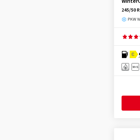
Winter
245/50 R
PKW Wi
C