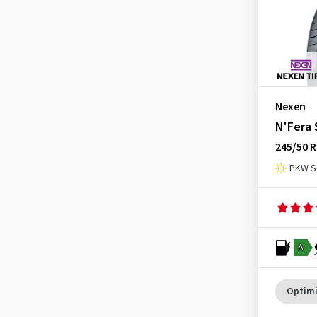
Nexen
N'Fera 
245/50 R
PKW S
A
Optimi