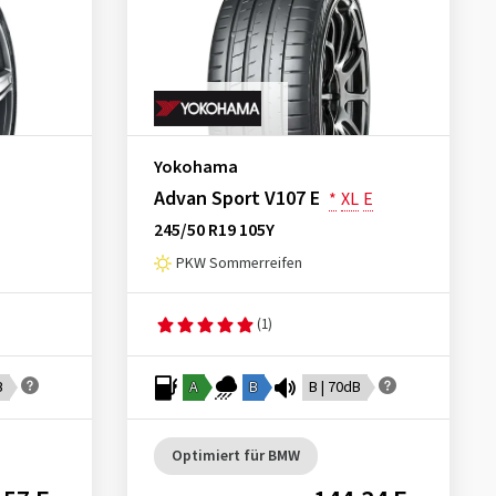
Yokohama
Advan Sport V107 E
*
XL
E
245/50 R19 105Y
PKW Sommerreifen
(1)
B
A
B
B | 70dB
Optimiert für BMW