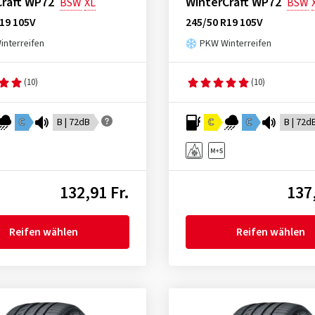
Craft WP72
WinterCraft WP72
BSW
XL
BSW
19 105V
245/50 R19 105V
nterreifen
PKW Winterreifen
(10)
(10)
C
B | 72dB
C
C
B | 72d
132,91 Fr.
137,
Reifen wählen
Reifen wählen