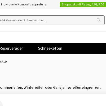
Shopauskunft Rating 4.61/5.00
Individuelle Komplettradprüfung
Reserveräder
Schneeketten
0 R19
 Sommerreifen, Winterreifen oder Ganzjahresreifen eingrenzen.