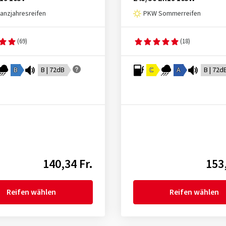
nzjahresreifen
PKW Sommerreifen
(69)
(18)
B
B | 72dB
C
A
B | 72d
140,34 Fr.
153,
Reifen wählen
Reifen wählen