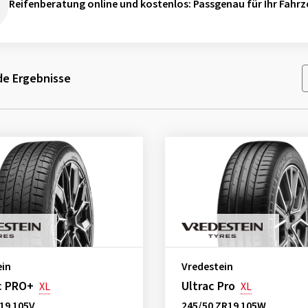
Reifenberatung online und kostenlos
: Passgenau für Ihr Fahrz
e Ergebnisse
ein
Vredestein
c PRO+
Ultrac Pro
XL
XL
19 105V
245/50 ZR19 105W