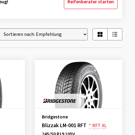
eug!
Reifenberater starten
Bridgestone
Blizzak LM-001 RFT
*
RFT
XL
245/50 R19 105V