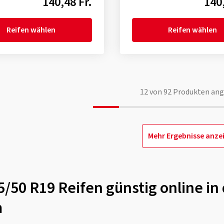
140,48 Fr.
140,
Reifen wählen
Reifen wählen
12
von
92
Produkten ang
Mehr Ergebnisse anze
5/50 R19 Reifen günstig online in
m