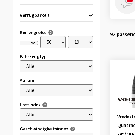
Verfügbarkeit
Direkt lieferbar
(3)
Reifengröße
92
passend
Fahrzeugtyp
Saison
Lastindex
Vredest
Quatra
Geschwindigkeitsindex
245/50 R