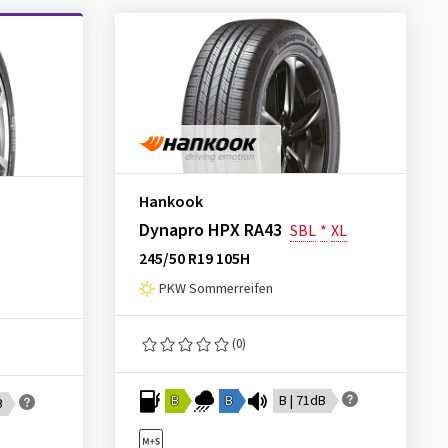
Hankook
Dynapro HPX RA43
SBL
*
XL
245/50 R19 105H
PKW Sommerreifen
(0)
B
B
B | 71dB
B