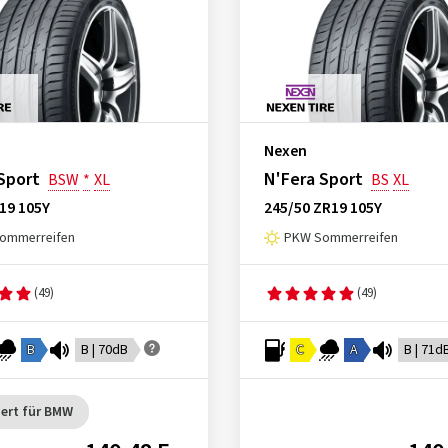
Nexen
Sport
N'Fera Sport
BSW
*
XL
BS
XL
19 105Y
245/50 ZR19 105Y
ommerreifen
PKW Sommerreifen
(49)
(49)
B
B | 70dB
C
A
B | 71d
ert für BMW