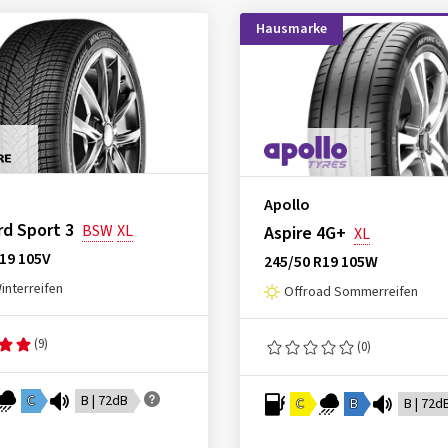
Hausmarke
Apollo
d Sport 3
BSW
XL
Aspire 4G+
XL
19 105V
245/50 R19 105W
nterreifen
Offroad Sommerreifen
(9)
(0)
C
B | 72dB
C
B
B | 72d