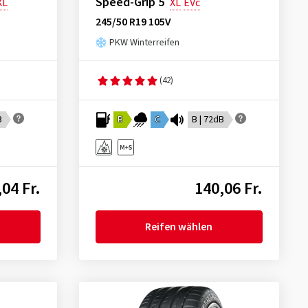
Speed-Grip 5
XL
XL
EVc
245/50 R19 105V
PKW Winterreifen
(42)
B
B
C
B | 72dB
04 Fr.
140,06 Fr.
Reifen wählen