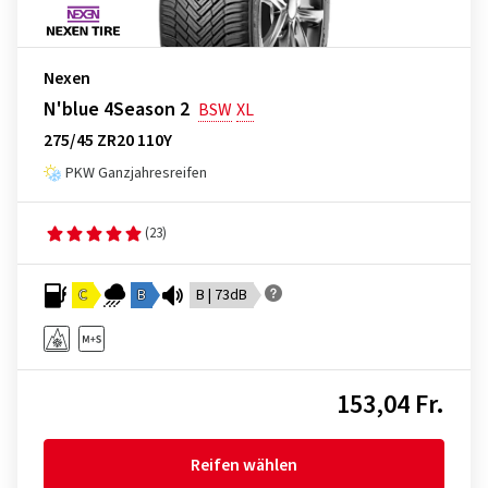
Nexen
N'blue 4Season 2
BSW
XL
275/45 ZR20 110Y
PKW Ganzjahresreifen
(23)
C
B
B | 73dB
153,04 Fr.
Reifen wählen