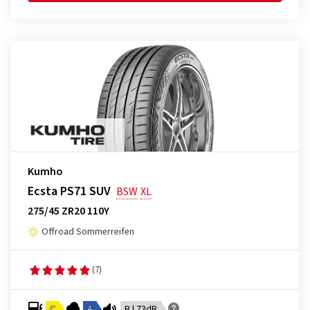
Kumho
Ecsta PS71 SUV
BSW
XL
275/45 ZR20 110Y
Offroad Sommerreifen
(7)
C
A
B | 73dB