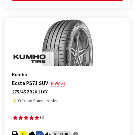
Kumho
Ecsta PS71 SUV
BSW
XL
275/45 ZR20 110Y
Offroad Sommerreifen
(7)
C
A
B | 73dB