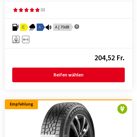
(1)
C
A
A | 70dB
204,52 Fr.
Reifen wählen
Empfehlung