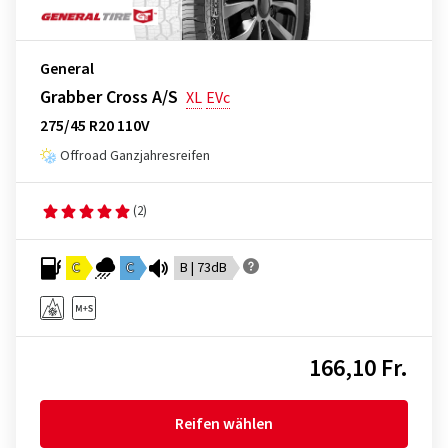
General
Grabber Cross A/S
XL
EVc
275/45 R20 110V
Offroad Ganzjahresreifen
(2)
C
C
B | 73dB
166,10 Fr.
Reifen wählen