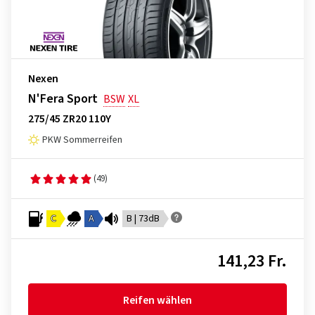
Nexen
N'Fera Sport
BSW
XL
275/45 ZR20 110Y
PKW Sommerreifen
(49)
C
A
B | 73dB
141,23 Fr.
Reifen wählen