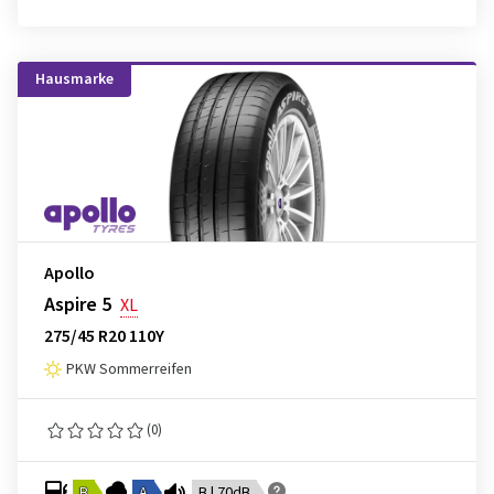
Hausmarke
Apollo
Aspire 5
XL
275/45 R20 110Y
PKW Sommerreifen
(0)
B
A
B | 70dB