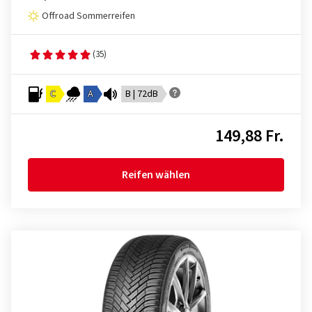
Offroad Sommerreifen
(35)
C
A
B | 72dB
149,88 Fr.
Reifen wählen