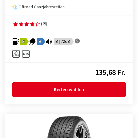
Offroad Ganzjahresreifen
(25)
B
B
B | 72dB
135,68 Fr.
Reifen wählen