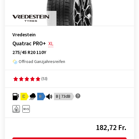
Vredestein
Quatrac PRO+
XL
275/45 R20 110Y
Offroad Ganzjahresreifen
(53)
C
B
B | 73dB
182,72 Fr.