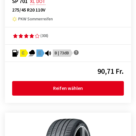
SP 701
XL
DOT
275/45 R20 110V
PKW Sommerreifen
(308)
C
C
B | 73dB
90,71 Fr.
Reifen wählen