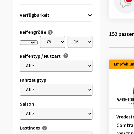
Verfügbarkeit
Direkt lieferbar
(7)
Reifengröße
152
passen
Reifentyp / Nutzart
Empfehlu
Fahrzeugtyp
Saison
Vredest
Comtrac
Lastindex