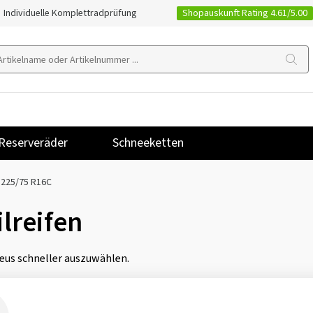
Shopauskunft Rating 4.61/5.00
Individuelle Komplettradprüfung
Reserveräder
Schneeketten
225/75 R16C
lreifen
eus schneller auszuwählen.