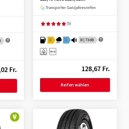
Transporter Ganzjahresreifen
(5)
D
C
B | 73dB
B
128,67 Fr.
02 Fr.
Reifen wählen