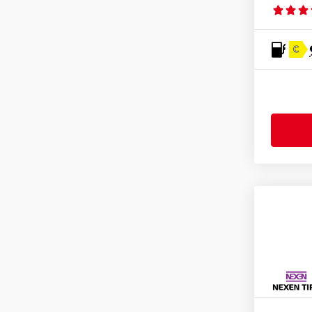
Pirelli
(2)
Radar
(1)
Riken
(2)
C
Rotalla
(1)
Sailun
(3)
Semperit
(3)
Sunny
(1)
Superia Tires
(1)
Tomket
(1)
Torque
(1)
Toyo
(5)
Tracmax
(2)
Tristar
(3)
Uniroyal
(3)