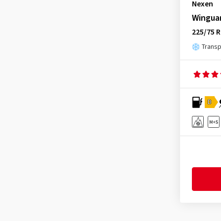
Vredestein
(3)
Nexen
Westlake
(2)
Wingua
225/75 
Yokohama
(3)
Transp
D