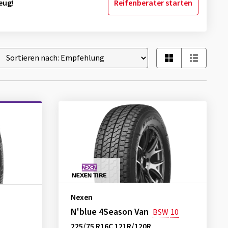
eug!
Reifenberater starten
Nexen
N'blue 4Season Van
BSW
10
225/75 R16C 121R/120R