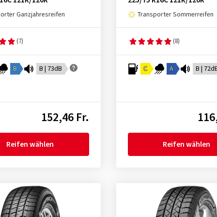
R16C 121R/120R
225/75 R16C 121R/120R
orter Ganzjahresreifen
Transporter Sommerreifen
(7)
(8)
B
B | 73dB
C
A
B | 72d
152,46 Fr.
116,
Reifen wählen
Reifen wählen