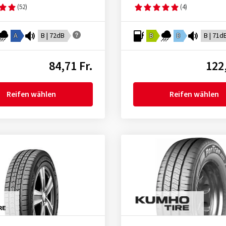
(52)
(4)
A
B | 72dB
B
D
B | 71d
84,71 Fr.
122,
Reifen wählen
Reifen wählen