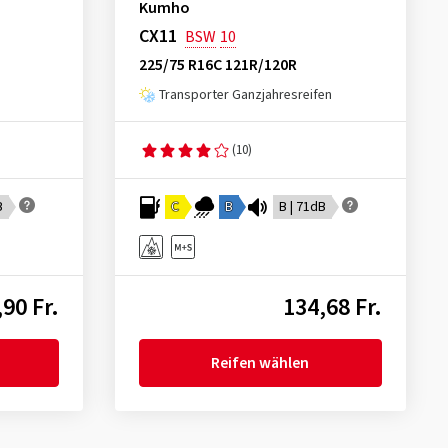
Kumho
CX11
BSW
10
225/75 R16C 121R/120R
Transporter Ganzjahresreifen
(10)
B
C
B
B | 71dB
90 Fr.
134,68 Fr.
Reifen wählen