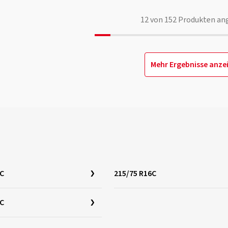
12
von
152
Produkten an
Mehr Ergebnisse anze
5C
215/75 R16C
6C