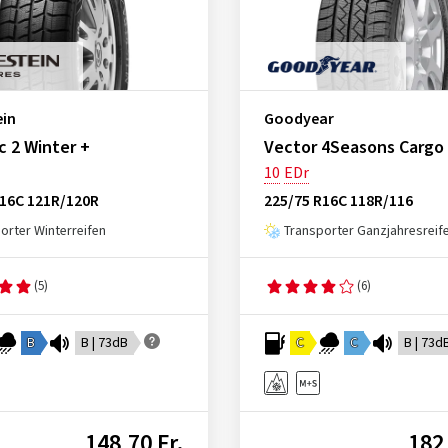
ein
Goodyear
 2 Winter +
Vector 4Seasons Cargo
10
EDr
R16C 121R/120R
225/75 R16C 118R/116
orter Winterreifen
Transporter Ganzjahresreif
(5)
(6)
B
B | 73dB
C
C
B | 73d
148,70 Fr.
182,