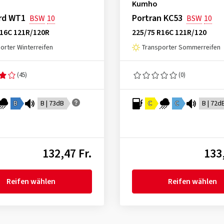
Kumho
rd WT1
Portran KC53
BSW
10
BSW
10
R16C 121R/120R
225/75 R16C 121R/120
orter Winterreifen
Transporter Sommerreifen
(45)
(0)
B
B | 73dB
C
C
B | 72d
132,47 Fr.
133,
Reifen wählen
Reifen wählen