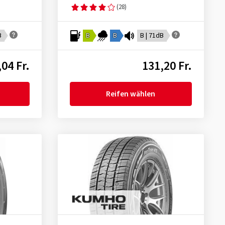
(28)
B
B
B
B | 71dB
04 Fr.
131,20 Fr.
Reifen wählen