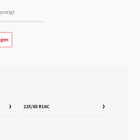
gezeigt
igen
225/65 R16C