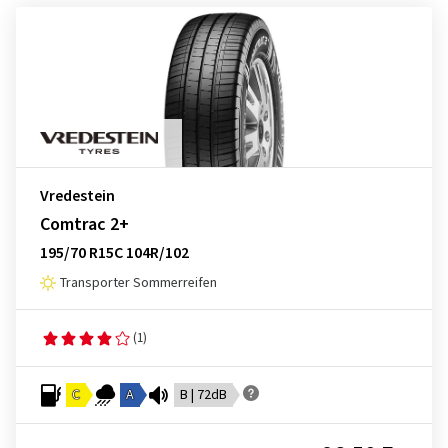
Vredestein
Comtrac 2+
195/70 R15C 104R/102
Transporter Sommerreifen
(1)
C
A
B | 72dB