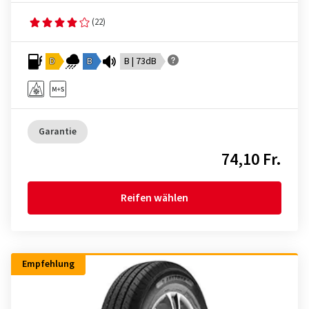
(22)
D
B
B | 73dB
Garantie
74,10 Fr.
Reifen wählen
Empfehlung