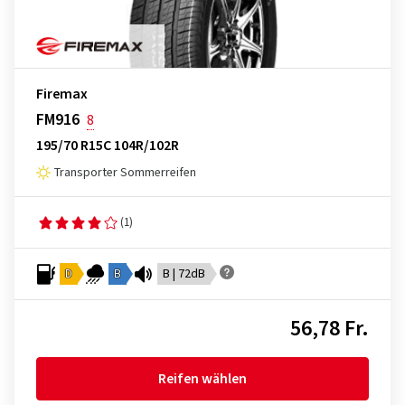
Firemax
FM916
8
195/70 R15C 104R/102R
Transporter Sommerreifen
(1)
D
B
B | 72dB
56,78 Fr.
Reifen wählen