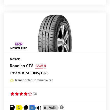
Nexen
Roadian CT8
BSW
8
195/70 R15C 104S/102S
Transporter Sommerreifen
(28)
C
B
B | 70dB