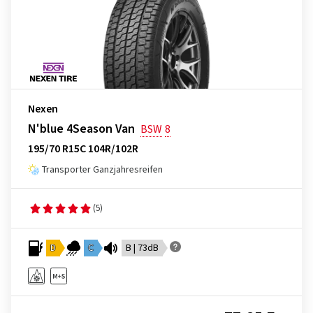
Nexen
N'blue 4Season Van
BSW
8
195/70 R15C 104R/102R
Transporter Ganzjahresreifen
(5)
D
C
B | 73dB