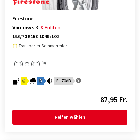
Firestone
Vanhawk 3
8
Enliten
195/70 R15C 104S/102
Transporter Sommerreifen
(0)
C
B
B | 70dB
87,95 Fr.
Reifen wählen