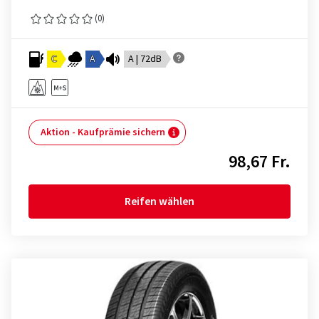
(0)
C
A
A | 72dB
Aktion - Kaufprämie sichern
98,67 Fr.
Reifen wählen