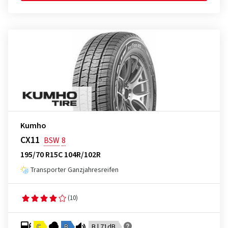
Kumho
CX11
BSW
8
195/70 R15C 104R/102R
Transporter Ganzjahresreifen
(10)
C
B
B | 71dB