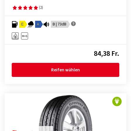
(2)
C
A
B | 73dB
84,38 Fr.
Reifen wählen