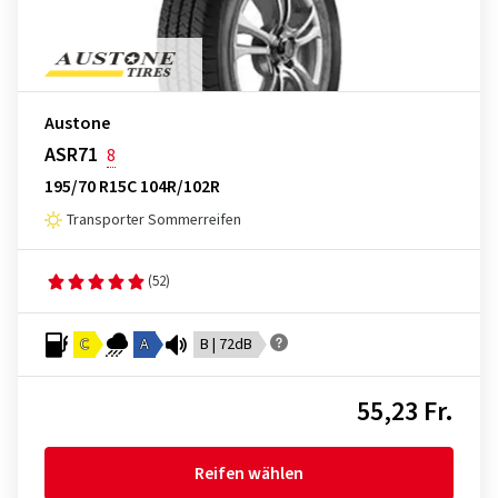
Austone
ASR71
8
195/70 R15C 104R/102R
Transporter Sommerreifen
(52)
C
A
B | 72dB
55,23 Fr.
Reifen wählen