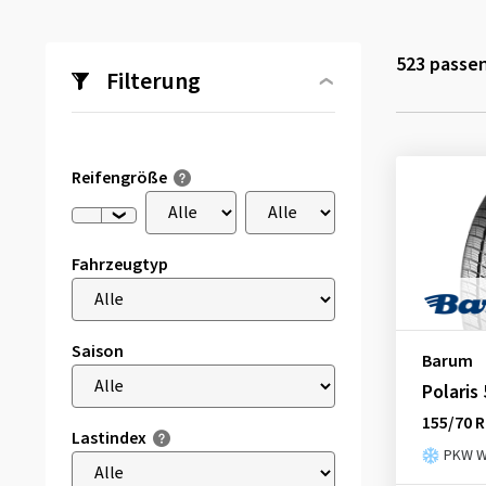
523
passen
Filterung
Reifengröße
Fahrzeugtyp
Saison
Barum
Polaris 
155/70 R
Lastindex
PKW Wi