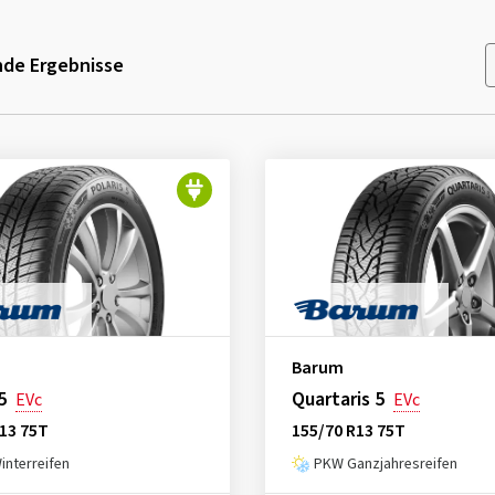
de Ergebnisse
Barum
5
Quartaris 5
EVc
EVc
13 75T
155/70 R13 75T
nterreifen
PKW Ganzjahresreifen