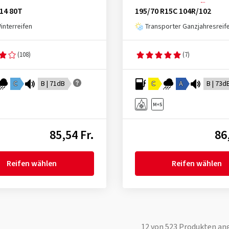
14 80T
195/70 R15C 104R/102
nterreifen
Transporter Ganzjahresreif
(108)
(7)
C
B | 71dB
C
A
B | 73d
85,54 Fr.
86
Reifen wählen
Reifen wählen
12
von
523
Produkten an