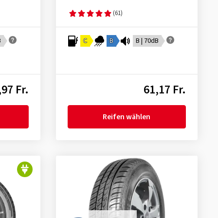
(61)
B
C
B
B | 70dB
,97 Fr.
61,17 Fr.
Reifen wählen