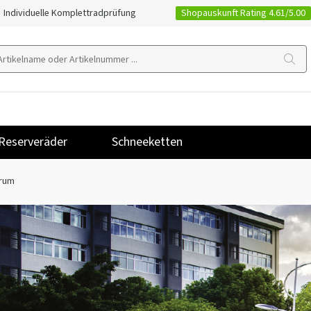
Shopauskunft Rating 4.61/5.00
Individuelle Komplettradprüfung
Reserveräder
Schneeketten
rum