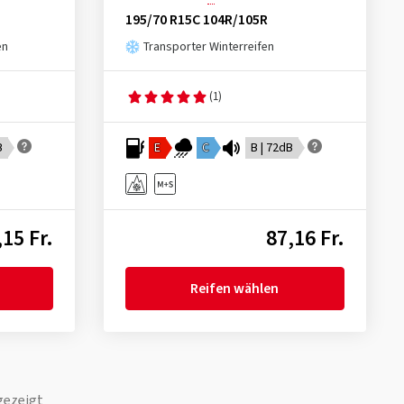
195/70 R15C 104R/105R
en
Transporter Winterreifen
(1)
B
E
C
B | 72dB
,15 Fr.
87,16 Fr.
Reifen wählen
gezeigt