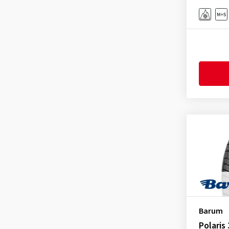
Gislaved
(1)
GiTi
(4)
Goodride
(329)
Goodtrip
(17)
Goodyear
(1766)
Grenlander
(23)
Gripmax
(173)
GT Radial
(43)
Hankook
(2198)
Headway
(7)
Heidenau
(14)
Hifly
(373)
Imperial
(618)
Barum
Infinity
(9)
Polaris 