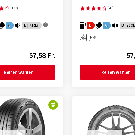
(122)
(48)
C
B | 71dB
E
C
B | 71d
57,58 Fr.
57
Reifen wählen
Reifen wählen