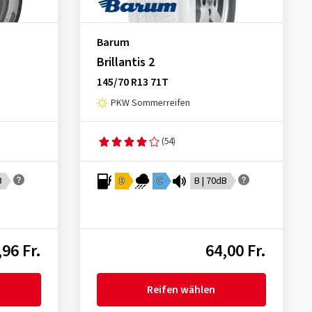
Barum
Brillantis 2
145/70 R13 71T
PKW Sommerreifen
(54)
B
D
C
B | 70dB
,96 Fr.
64,00 Fr.
Reifen wählen