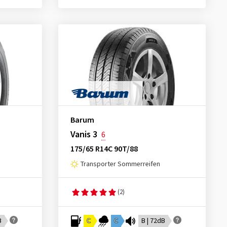
Barum
Vanis 3
6
175/65 R14C 90T/88
Transporter Sommerreifen
(2)
B
C
C
B | 72dB