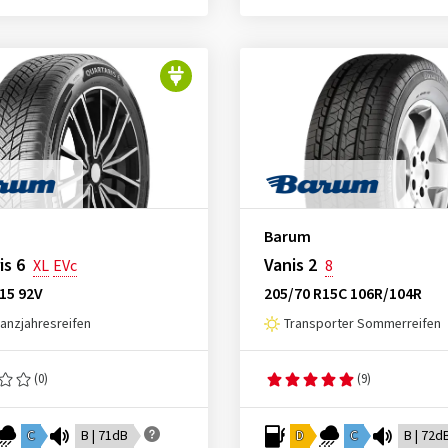
Barum
is 6
Vanis 2
XL
EVc
8
15 92V
205/70 R15C 106R/104R
nzjahresreifen
Transporter Sommerreifen
(0)
(9)
C
B | 71dB
D
C
B | 72d