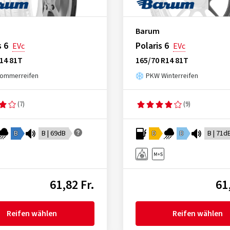
Barum
s 6
Polaris 6
EVc
EVc
14 81T
165/70 R14 81T
ommerreifen
PKW Winterreifen
(7)
(9)
B
B | 69dB
D
D
B | 71d
61,82 Fr.
61
Reifen wählen
Reifen wählen