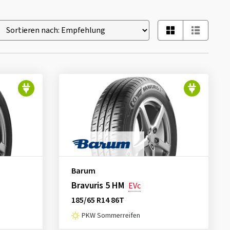
Barum
Bravuris 5 HM
EVc
185/65 R14 86T
PKW Sommerreifen