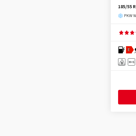
Journey Tyre
(3)
185/55 R
Kinforest
(1)
PKW Wi
Kingboss
(9)
Kingstar
(2)
KLEBER
(123)
E
Kormoran
(169)
Kumho
(1518)
Kustone
(1)
Landsail
(186)
Lassa
(52)
Laufenn
(532)
Leao
(169)
Linglong
(459)
Loder Tire
(1)