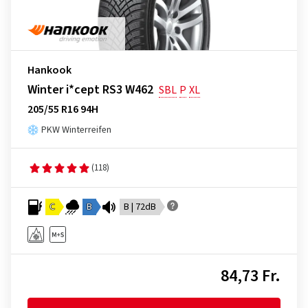
Hankook
Winter i*cept RS3 W462
SBL
P
XL
205/55 R16 94H
PKW Winterreifen
(118)
C
B
B | 72dB
84,73 Fr.