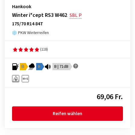
Hankook
Winter i*cept RS3 W462
SBL
P
175/70 R14 84T
PKW Winterreifen
(118)
D
B
B | 71dB
69,06 Fr.
Reifen wählen