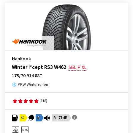
Hankook
Winter i*cept RS3 W462
SBL
P
XL
175/70 R14 88T
PKW Winterreifen
(118)
C
B
B | 71dB