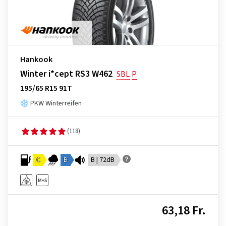
Hankook
Winter i*cept RS3 W462
SBL
P
195/65 R15 91T
PKW Winterreifen
(118)
C
B
B | 72dB
63,18 Fr.