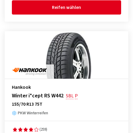
Reifen wählen
Hankook
Winter i*cept RS W442
SBL
P
155/70 R13 75T
PKW Winterreifen
(259)