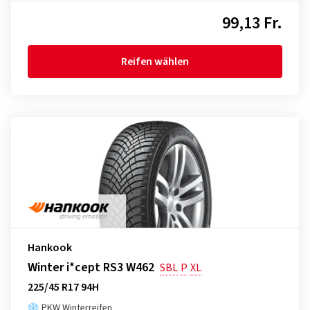
99,13 Fr.
Reifen wählen
Hankook
Winter i*cept RS3 W462
SBL
P
XL
225/45 R17 94H
PKW Winterreifen