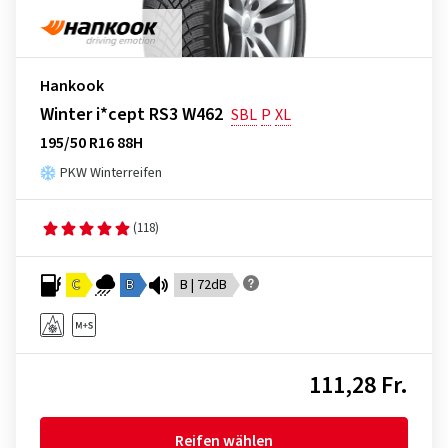
Hankook
Winter i*cept RS3 W462
SBL
P
XL
195/50 R16 88H
PKW Winterreifen
(118)
C
B
B | 72dB
111,28 Fr.
Reifen wählen