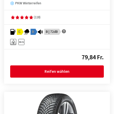
PKW Winterreifen
(118)
C
B
B | 72dB
79,84 Fr.
Reifen wählen