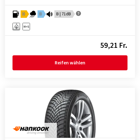
D
D
B | 71dB
59,21 Fr.
Reifen wählen