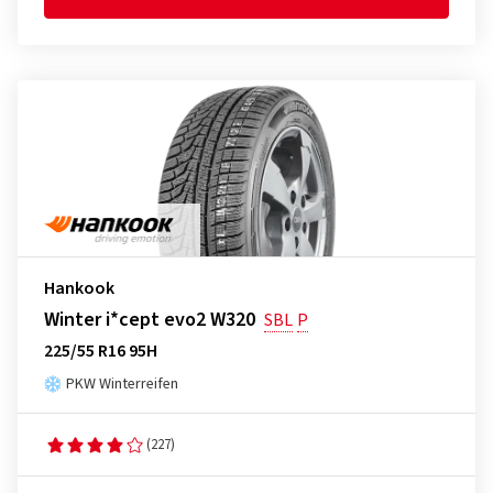
Hankook
Winter i*cept evo2 W320
SBL
P
225/55 R16 95H
PKW Winterreifen
(227)