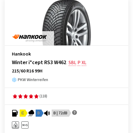
Hankook
Winter i*cept RS3 W462
SBL
P
XL
215/60 R16 99H
PKW Winterreifen
(118)
C
B
B | 72dB