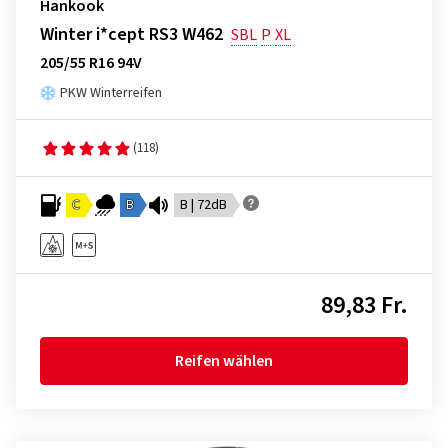
Hankook
Winter i*cept RS3 W462
SBL
P
XL
205/55 R16 94V
PKW Winterreifen
(118)
C
B
B | 72dB
89,83 Fr.
Reifen wählen