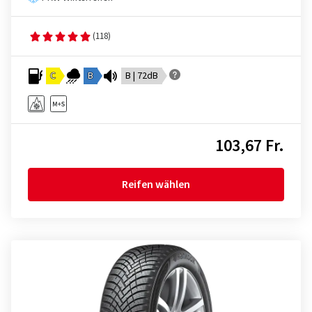
(118)
C
B
B | 72dB
103,67 Fr.
Reifen wählen