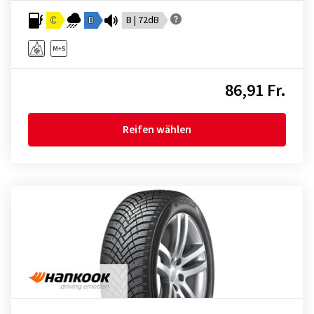
C
B
B | 72dB
86,91 Fr.
Reifen wählen