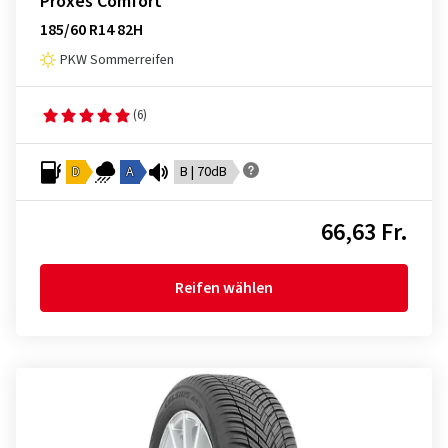
Proxes Comfort
185/60 R14 82H
PKW Sommerreifen
(6)
D
A
B | 70dB
66,63 Fr.
Reifen wählen