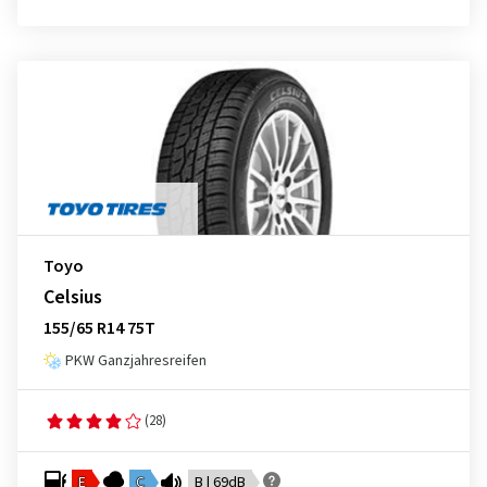
Toyo
Celsius
155/65 R14 75T
PKW Ganzjahresreifen
(28)
E
C
B | 69dB