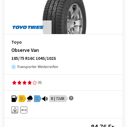
Toyo
Observe Van
185/75 R16C 104S/102S
Transporter Winterreifen
(6)
D
C
B | 72dB