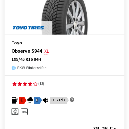
Toyo
Observe S944
XL
195/45 R16 84H
PKW Winterreifen
(13)
E
B
B | 71dB