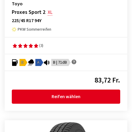
Toyo
Proxes Sport 2
XL
225/45 R17 94Y
PKW Sommerreifen
(3)
D
A
B | 71dB
83,72 Fr.
Reifen wählen