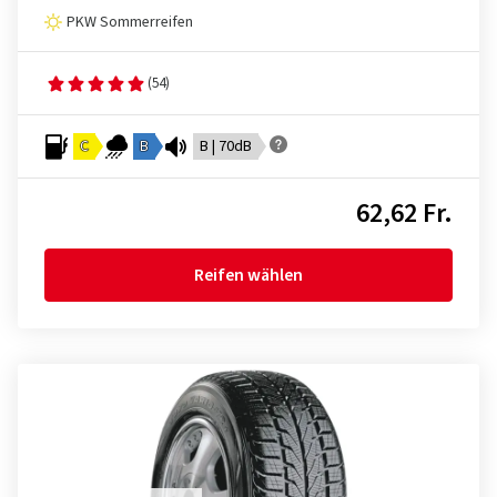
PKW Sommerreifen
(54)
C
B
B | 70dB
62,62 Fr.
Reifen wählen