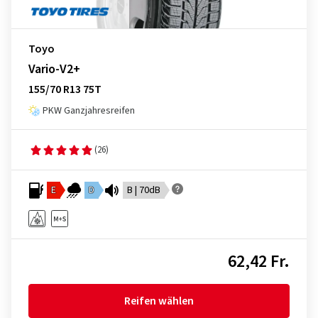
Toyo
Vario-V2+
155/70 R13 75T
PKW Ganzjahresreifen
(26)
E
D
B | 70dB
62,42 Fr.
Reifen wählen