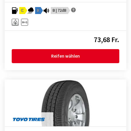
C
B
B | 72dB
73,68 Fr.
Reifen wählen