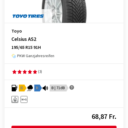
Toyo
Celsius AS2
195/65 R15 91H
PKW Ganzjahresreifen
(3)
D
B
B | 71dB
68,87 Fr.