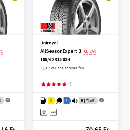
Uniroyal
AllSeasonExpert 3
Vc
XL
EVc
185/60 R15 88H
PKW Ganzjahresreifen
(6)
B
C
B
B | 71dB
,16 Fr.
70,65 Fr.