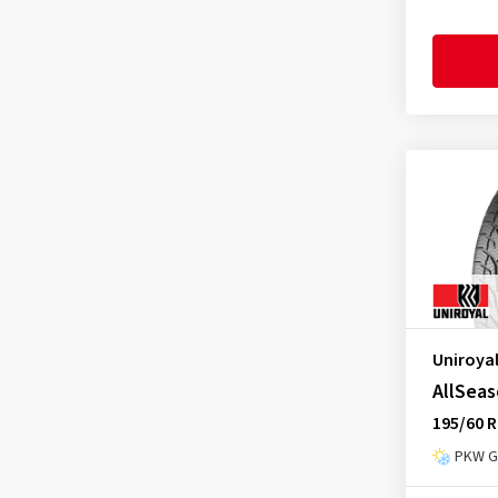
Uniroya
AllSeas
195/60 R
PKW Ga