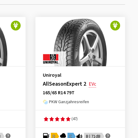
Uniroyal
AllSeasonExpert 2
EVc
165/65 R14 79T
PKW Ganzjahresreifen
(47)
B
D
C
B | 71dB