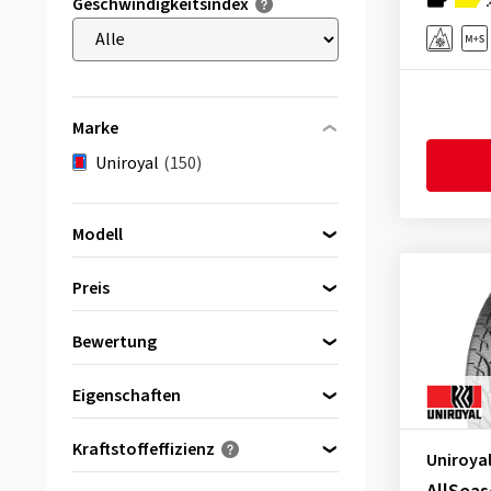
Geschwindigkeitsindex
Marke
Uniroyal
(150)
Modell
Preis
AllSeasonExpert 2
(67)
Bewertung
bis
von
AllSeasonExpert 3
(83)
(150)
Eigenschaften
Reinforced
(107)
Kraftstoffeffizienz
Uniroya
Schneeflockensymbol (3PMSF)
(0)
A