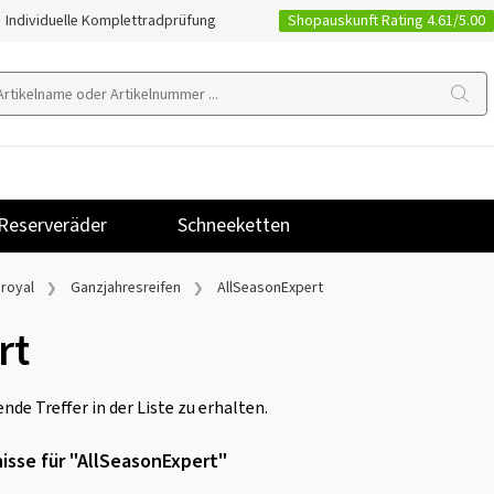
Shopauskunft Rating 4.61/5.00
Individuelle Komplettradprüfung
Reserveräder
Schneeketten
iroyal
Ganzjahresreifen
AllSeasonExpert
rt
nde Treffer in der Liste zu erhalten.
isse für "AllSeasonExpert"