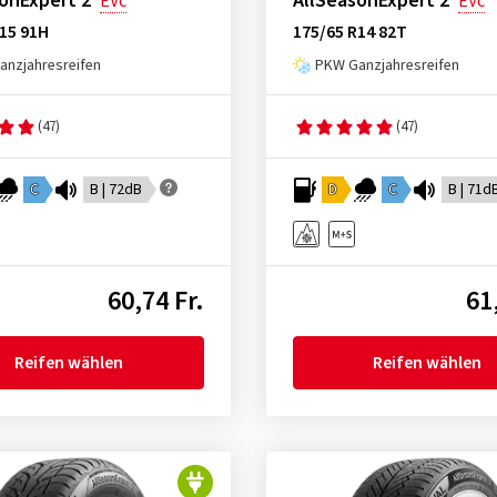
onExpert 2
AllSeasonExpert 2
EVc
EVc
15 91H
175/65 R14 82T
nzjahresreifen
PKW Ganzjahresreifen
(47)
(47)
C
B | 72dB
D
C
B | 71d
60,74 Fr.
61
Reifen wählen
Reifen wählen