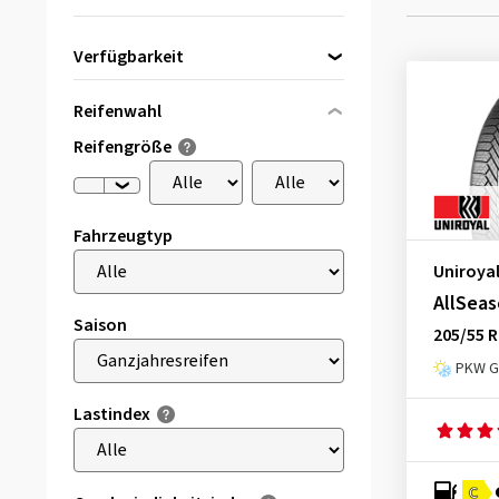
Verfügbarkeit
Direkt lieferbar
(37)
Reifenwahl
Reifengröße
Fahrzeugtyp
Uniroya
AllSeas
Saison
205/55 R
PKW Ga
Lastindex
C