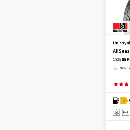
Uniroya
AllSeas
185/65 R
PKW Ga
D