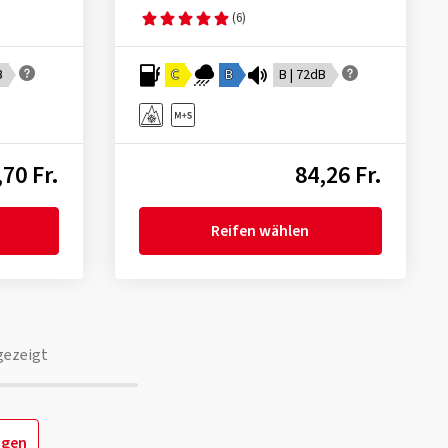
(6)
B
C
B
B | 72dB
,70 Fr.
84,26 Fr.
Reifen wählen
gezeigt
igen