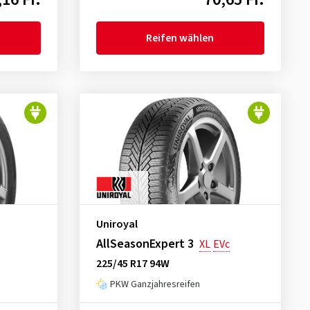
Reifen wählen
Uniroyal
AllSeasonExpert 3
XL
EVc
225/45 R17 94W
PKW Ganzjahresreifen