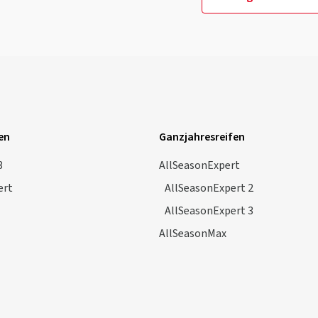
en
Ganzjahresreifen
3
AllSeasonExpert
ert
AllSeasonExpert 2
AllSeasonExpert 3
AllSeasonMax