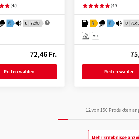
(47)
(47)
C
B | 72dB
D
C
B | 71d
72,46 Fr.
75
Reifen wählen
Reifen wählen
12
von
150
Produkten an
Mehr Ergebnisse anze