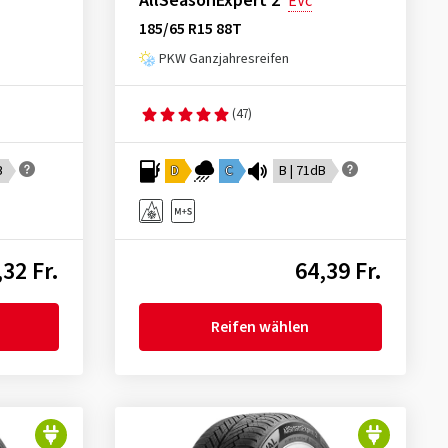
AllSeasonExpert 2
EVc
185/65 R15 88T
PKW Ganzjahresreifen
(47)
B
D
C
B | 71dB
,32 Fr.
64,39 Fr.
Reifen wählen