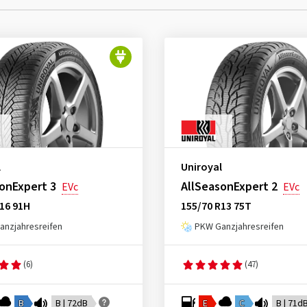
l
Uniroyal
onExpert 3
AllSeasonExpert 2
EVc
EVc
16 91H
155/70 R13 75T
nzjahresreifen
PKW Ganzjahresreifen
(6)
(47)
B
B | 72dB
E
C
B | 71d