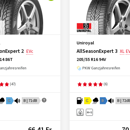
l
Uniroyal
onExpert 2
AllSeasonExpert 3
EVc
XL
E
14 86T
205/55 R16 94V
nzjahresreifen
PKW Ganzjahresreifen
(47)
(6)
C
B | 71dB
C
B
B | 72d
66,41 Fr.
70