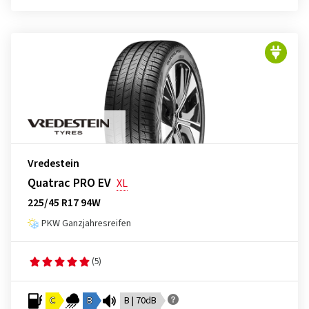
Vredestein
Quatrac PRO EV
XL
225/45 R17 94W
PKW Ganzjahresreifen
(5)
C
B
B | 70dB