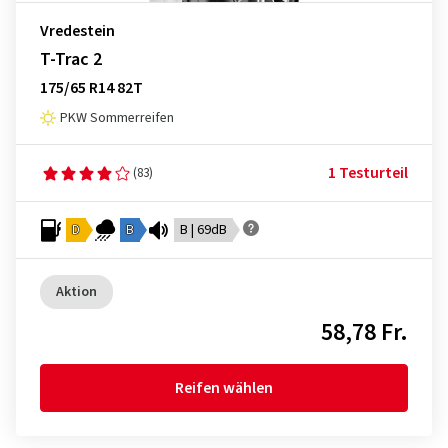
Vredestein
T-Trac 2
175/65 R14 82T
PKW Sommerreifen
1 Testurteil
(83)
D
B
B | 69dB
Aktion
58,78 Fr.
Reifen wählen