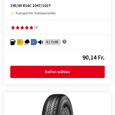
195/65 R16C 104T/102T
Transporter Sommerreifen
(2)
D
B
B | 71dB
90,14 Fr.
Reifen wählen