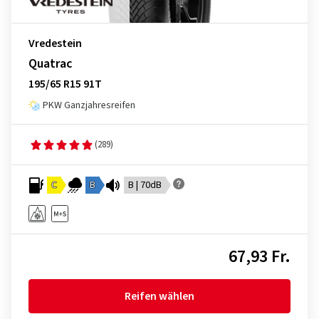
Vredestein
Quatrac
195/65 R15 91T
PKW Ganzjahresreifen
(289)
C
B
B | 70dB
67,93 Fr.
Reifen wählen