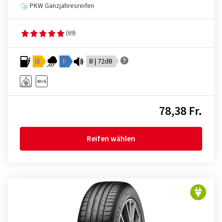
PKW Ganzjahresreifen
(69)
D
B
B | 72dB
78,38 Fr.
Reifen wählen