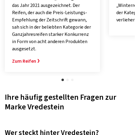
der Kategorie „Ganzjahresreifen“
führende
verliehen.
gut abge
Überlege
seinen V
extreme
Zum Rei
Ihre häufig gestellten Fragen zur
Marke Vredestein
Wer steckt hinter Vredestein?
Vredestein gehört seit 2009 zum indischen Reifenhersteller
Apollo Tyres.
Wie ist die Qualität von Vredestein