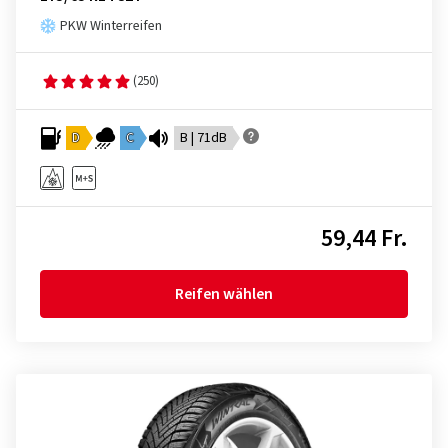
PKW Winterreifen
(250)
D
C
B | 71dB
59,44 Fr.
Reifen wählen