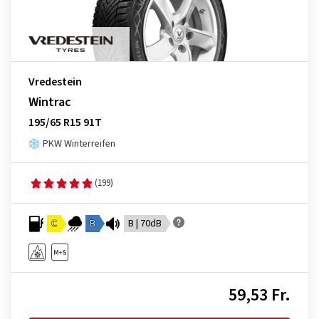
Vredestein
Wintrac
195/65 R15 91T
PKW Winterreifen
(199)
C
B
B | 70dB
59,53 Fr.