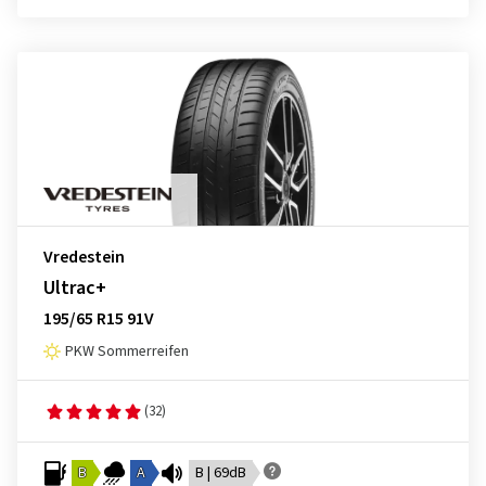
Vredestein
Ultrac+
195/65 R15 91V
PKW Sommerreifen
(32)
B
A
B | 69dB