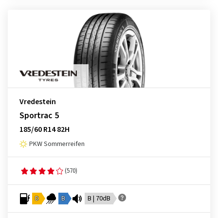
Vredestein
Sportrac 5
185/60 R14 82H
PKW Sommerreifen
(570)
D
B
B | 70dB