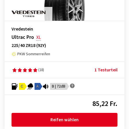
Vredestein
Ultrac Pro
XL
225/40 ZR18 (92Y)
PKW Sommerreifen
1 Testurteil
(18)
C
A
B | 72dB
85,22 Fr.
Reifen wählen