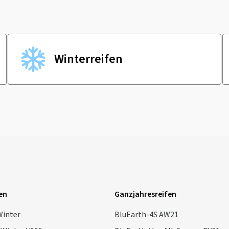
Winter­reifen
en
Ganzjahresreifen
Winter
BluEarth-4S AW21