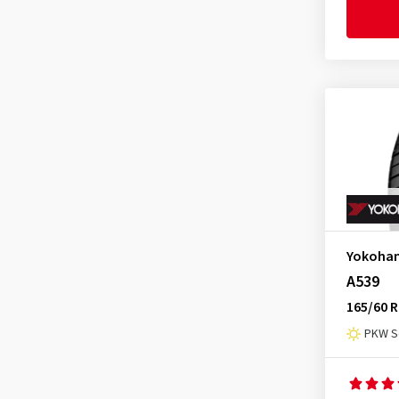
Goodride
(208)
Advan Sport V103S
(7)
Goodtrip
(12)
Advan Sport V107
(85)
Goodyear
(937)
Advan Sport V107 E
(24)
Grenlander
(5)
Advan Sport V107 SUV
(24)
Gripmax
(92)
Advan Sport V107A
(8)
GT Radial
(29)
Advan Sport V107B
(1)
Hankook
(1335)
Advan Sport V107C
(7)
Headway
(3)
Advan Sport V107D
(7)
Heidenau
(11)
Advan Sport V107F
(2)
Yokoha
Hifly
(232)
Advan V61
(10)
A539
Imperial
(257)
Advan V61A
(2)
165/60 R
Infinity
(3)
Advan V61B
(1)
PKW S
Journey Tyre
(3)
Advan V61F
(1)
Kinforest
(1)
Advan-Fleva (V701)
(41)