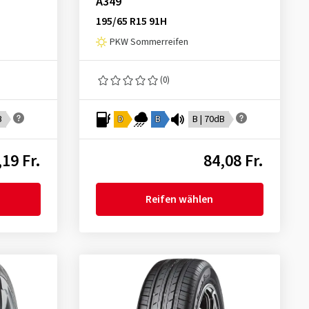
A349
195/65 R15 91H
PKW Sommerreifen
(0)
B
D
B
B | 70dB
,19 Fr.
84,08 Fr.
Reifen wählen