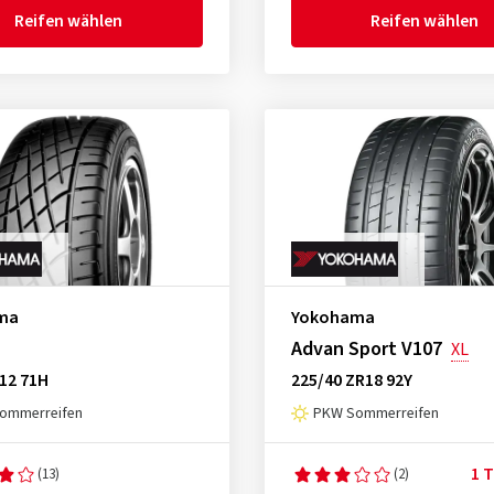
Reifen wählen
Reifen wählen
ma
Yokohama
Advan Sport V107
XL
12 71H
225/40 ZR18 92Y
ommerreifen
PKW Sommerreifen
1 T
(13)
(2)