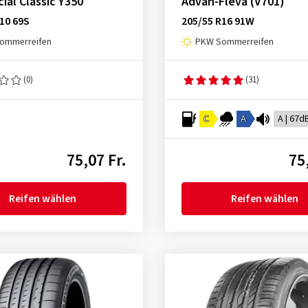
cial Classic Y350
Advan-Fleva (V701)
10 69S
205/55 R16 91W
ommerreifen
PKW Sommerreifen
(0)
(31)
C
A
A | 67d
75,07 Fr.
75
Reifen wählen
Reifen wählen