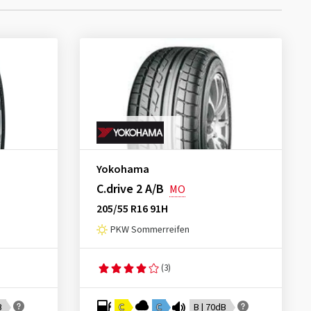
Yokohama
C.drive 2 A/B
MO
205/55 R16 91H
PKW Sommerreifen
(3)
B
C
C
B | 70dB