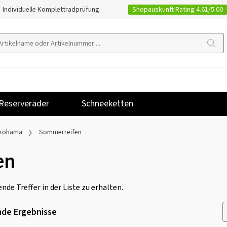
Shopauskunft Rating 4.61/5.00
Individuelle Komplettradprüfung
Reserveräder
Schneeketten
kohama
Sommerreifen
en
nde Treffer in der Liste zu erhalten.
de Ergebnisse