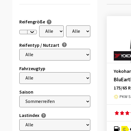
Reifengröße
Reifentyp / Nutzart
Fahrzeugtyp
Yokoha
BluEart
175/65 R
Saison
PKW S
Lastindex
C