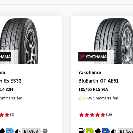
ma
Yokohama
h-Es ES32
BluEarth-GT AE51
14 82H
195/65 R15 91V
ommerreifen
PKW Sommerreifen
(9)
(16)
C
B | 68dB
B
A
B | 71d