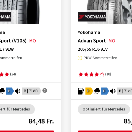
ma
Yokohama
port (V105)
Advan Sport
MO
MO
R17 91W
205/55 R16 91V
ommerreifen
PKW Sommerreifen
(24)
(10)
B
B | 71dB
D
B
B | 71d
ert für Mercedes
Optimiert für Mercedes
84,48 Fr.
85