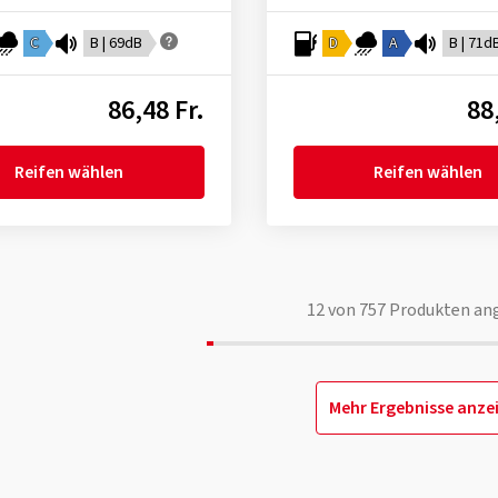
C
B | 69dB
D
A
B | 71d
86,48 Fr.
88
Reifen wählen
Reifen wählen
12
von
757
Produkten an
Mehr Ergebnisse anze