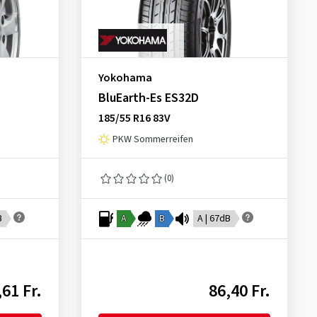
Yokohama
BluEarth-Es ES32D
185/55 R16 83V
PKW Sommerreifen
(0)
B
A
B
A | 67dB
,61 Fr.
86,40 Fr.