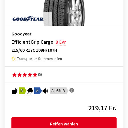
Goodyear
EfficientGrip Cargo
8
EVr
215/60 R17C 109H/107H
Transporter Sommerreifen
(5)
B
A
A | 68dB
219,17 Fr.
Reifen wählen