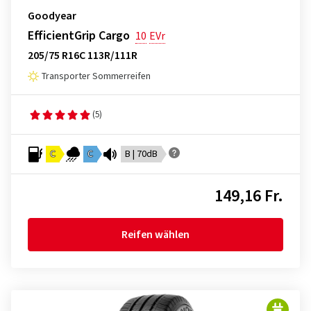
Goodyear
EfficientGrip Cargo
10
EVr
205/75 R16C 113R/111R
Transporter Sommerreifen
(5)
C
C
B | 70dB
149,16 Fr.
Reifen wählen