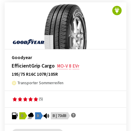
Goodyear
EfficientGrip Cargo
MO-V
8
EVr
195/75 R16C 107R/105R
Transporter Sommerreifen
(5)
B
B
B | 70dB