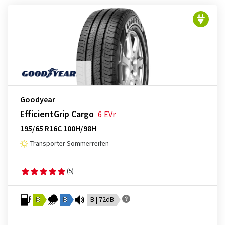
Goodyear
EfficientGrip Cargo
6
EVr
195/65 R16C 100H/98H
Transporter Sommerreifen
(5)
B
B
B | 72dB