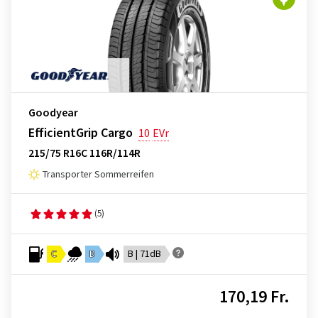
Goodyear
EfficientGrip Cargo
10
EVr
215/75 R16C 116R/114R
Transporter Sommerreifen
(5)
C
D
B | 71dB
170,19 Fr.