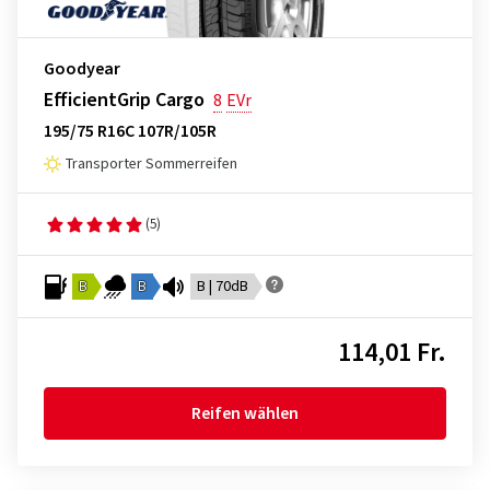
Goodyear
EfficientGrip Cargo
8
EVr
195/75 R16C 107R/105R
Transporter Sommerreifen
(5)
B
B
B | 70dB
114,01 Fr.
Reifen wählen