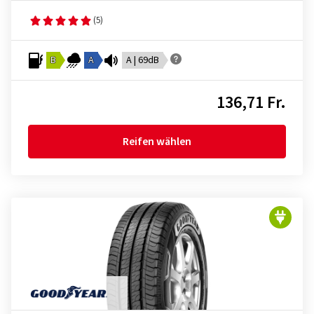
(5)
B
A
A | 69dB
136,71 Fr.
Reifen wählen