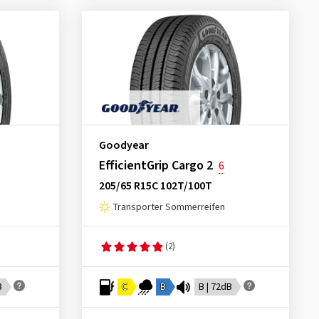
Goodyear
EfficientGrip Cargo 2
6
205/65 R15C 102T/100T
Transporter Sommerreifen
(2)
B
C
B
B | 72dB