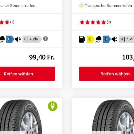
porter Sommerreifen
Transporter Sommerreifen
(2)
(2)
B
B | 70dB
C
B
B | 71d
99,40 Fr.
103,
Reifen wählen
Reifen wählen