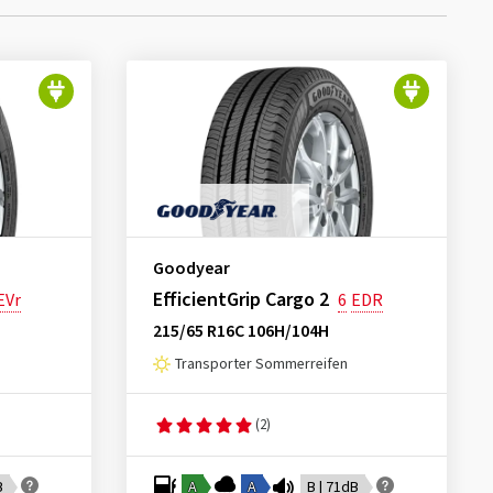
Goodyear
EfficientGrip Cargo 2
EVr
6
EDR
215/65 R16C 106H/104H
Transporter Sommerreifen
(2)
B
A
A
B | 71dB