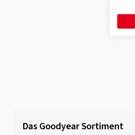
Excellence ROF
(5)
Wrangler AT Adventure
(13)
Wrangler DuraTrac POR
(3)
Wrangler DuraTrac RT POR
(13)
Wrangler HP All Weather
(3)
Wrangler Territory AT/S
(3)
Wrangler Territory HT
(8)
Wrangler Territory RT POR
(1)
Das Goodyear Sortiment