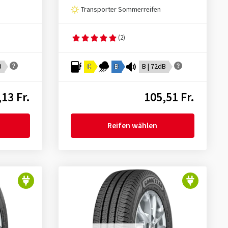
Transporter Sommerreifen
(2)
B
C
B
B | 72dB
13 Fr.
105,51 Fr.
Reifen wählen