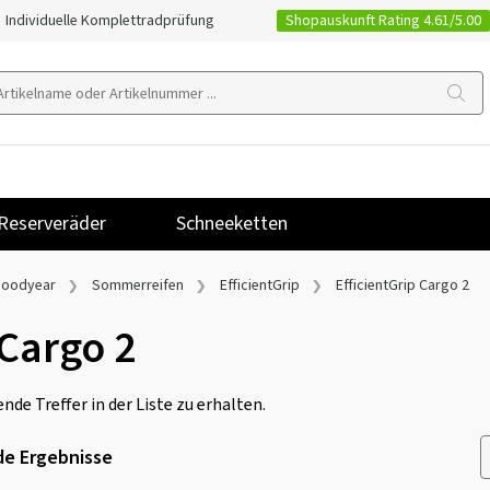
Shopauskunft Rating 4.61/5.00
Individuelle Komplettradprüfung
Reserveräder
Schneeketten
oodyear
Sommerreifen
EfficientGrip
EfficientGrip Cargo 2
 Cargo 2
nde Treffer in der Liste zu erhalten.
e Ergebnisse