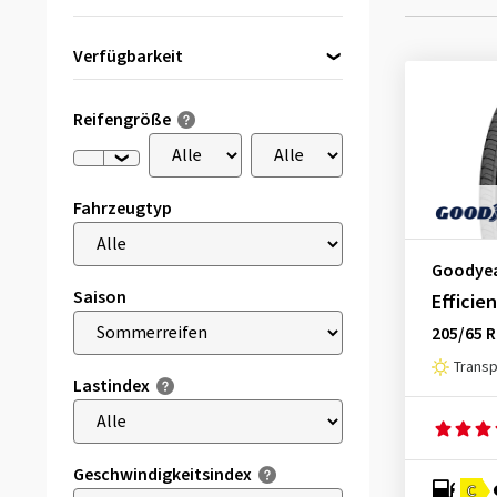
Verfügbarkeit
Direkt lieferbar
(3)
Reifengröße
Fahrzeugtyp
Goodye
Saison
Efficie
205/65 
Trans
Lastindex
Geschwindigkeitsindex
C