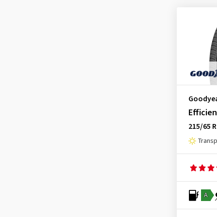
EfficientGrip
(2)
EfficientGrip 2 SUV
(45)
EfficientGrip Cargo
(10)
EfficientGrip Compact 2
(13)
EfficientGrip Performance
(73)
EfficientGrip Performance 2
Goodye
(71)
Efficie
EfficientGrip Performance ROF
215/65 
(3)
Trans
EfficientGrip Performance SUV
(4)
EfficientGrip ROF
(12)
EfficientGrip SUV
(4)
A
Excellence
(1)