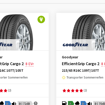
ar
Goodyear
ntGrip Cargo 2
EfficientGrip Cargo 2
8
EVr
8
R16C 107T/105T
215/65 R16C 109T/107T
porter Sommerreifen
Transporter Sommerreifen
(2)
(2)
B
B | 72dB
A
B
B | 70d