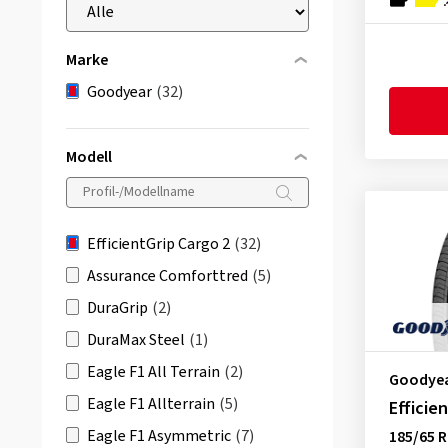
Marke
Goodyear
(32)
Modell
EfficientGrip Cargo 2
(32)
Assurance Comforttred
(5)
DuraGrip
(2)
DuraMax Steel
(1)
Eagle F1 All Terrain
(2)
Goodye
Eagle F1 Allterrain
(5)
Efficie
Eagle F1 Asymmetric
(7)
185/65 