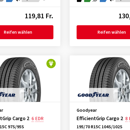
119,81 Fr.
130,
Reifen wählen
Reifen wählen
ar
Goodyear
ntGrip Cargo 2
EfficientGrip Cargo 2
6
EDR
8
R15C 97S/95S
195/70 R15C 104S/102S