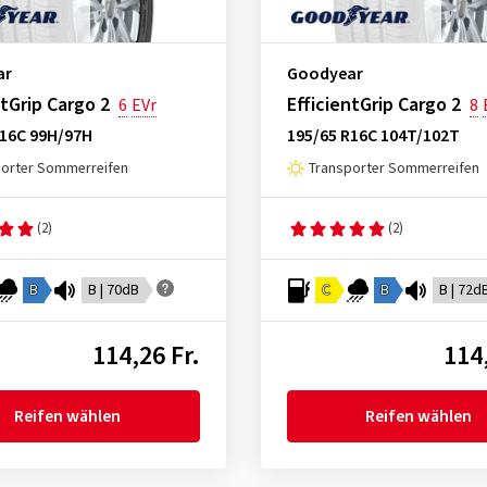
ar
Goodyear
ntGrip Cargo 2
EfficientGrip Cargo 2
6
EVr
8
R16C 99H/97H
195/65 R16C 104T/102T
porter Sommerreifen
Transporter Sommerreifen
(2)
(2)
B
B | 70dB
C
B
B | 72d
114,26 Fr.
114,
Reifen wählen
Reifen wählen