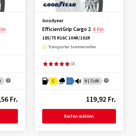
Goodyear
EfficientGrip Cargo 2
EVr
8
EVr
185/75 R16C 104R/102R
Transporter Sommerreifen
(2)
B
C
B
B | 71dB
56 Fr.
119,92 Fr.
Reifen wählen