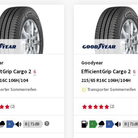
ar
Goodyear
ntGrip Cargo 2
EfficientGrip Cargo 2
6
6
R16C 106H/104
215/65 R16C 106H/104H
porter Sommerreifen
Transporter Sommerreifen
(2)
(2)
A
B | 71dB
A
A
B | 71d