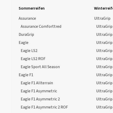
Sommerreifen
Winterreif
Assurance
UltraGrip
Assurance Comforttred
UltraGrip
DuraGrip
UltraGrip
Eagle
UltraGrip
Eagle LS2
UltraGrip
Eagle LS2 ROF
UltraGri
Eagle Sport All Season
UltraGri
Eagle F1
UltraGrip
Eagle F1 Allterrain
UltraGrip
Eagle F1 Asymmetric
UltraGri
Eagle F1 Asymmetric 2
UltraGrip
Eagle F1 Asymmetric 2 ROF
UltraGrip