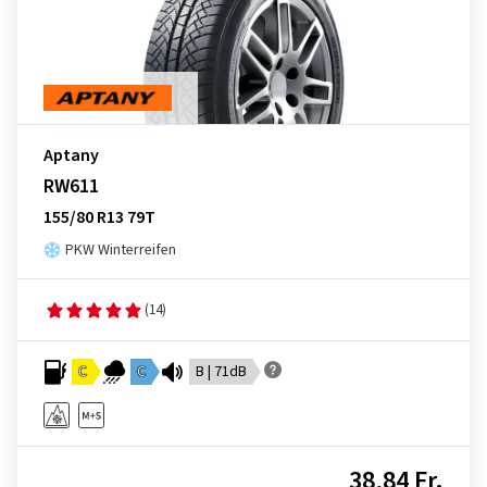
Aptany
RW611
155/80 R13 79T
PKW Winterreifen
(14)
C
C
B | 71dB
38,84 Fr.