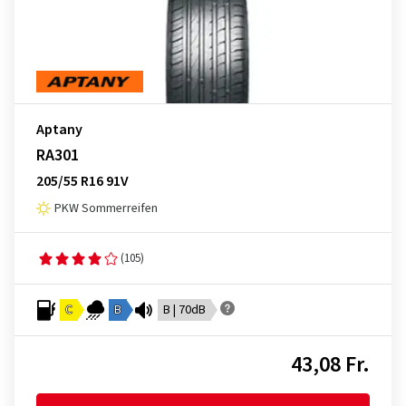
Aptany
RA301
205/55 R16 91V
PKW Sommerreifen
(105)
C
B
B | 70dB
43,08 Fr.