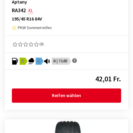
Aptany
RA342
XL
195/45 R16 84V
PKW Sommerreifen
(0)
B
C
B | 72dB
42,01 Fr.
Reifen wählen