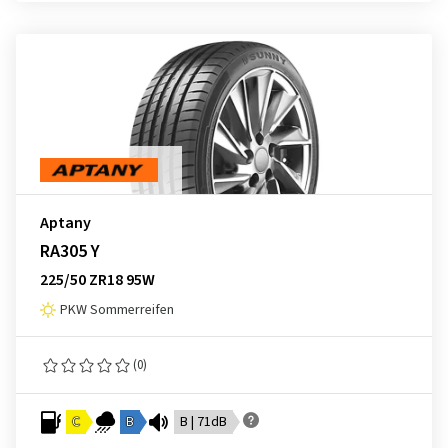
Aptany
RA305 Y
225/50 ZR18 95W
PKW Sommerreifen
(0)
C
B
B | 71dB