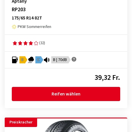
Aptany
RP203
175/65 R14 82T
PKW Sommerreifen
(32)
D
C
B | 70dB
39,32 Fr.
Reifen wählen
Preiskracher