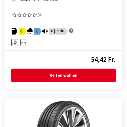
(0)
C
C
B | 71dB
54,42 Fr.
Reifen wählen