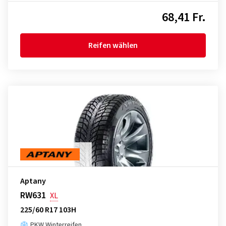
68,41 Fr.
Reifen wählen
Aptany
RW631
XL
225/60 R17 103H
PKW Winterreifen