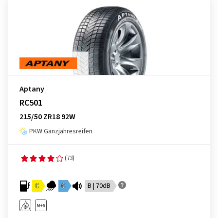
Aptany
RC501
215/50 ZR18 92W
PKW Ganzjahresreifen
(73)
C
C
B | 70dB