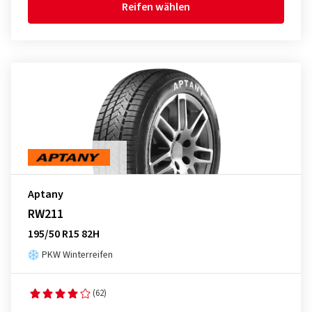
Reifen wählen
Aptany
RW211
195/50 R15 82H
PKW Winterreifen
(62)