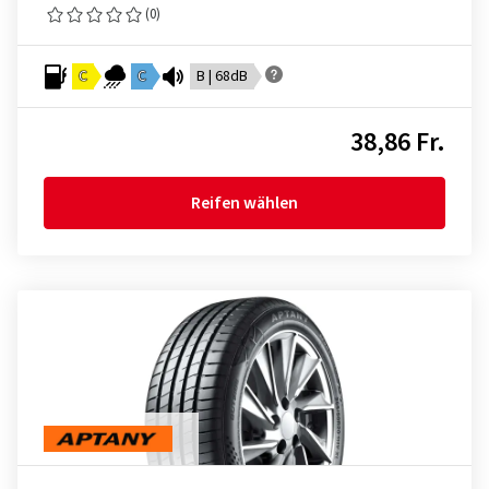
(0)
C
C
B | 68dB
38,86 Fr.
Reifen wählen