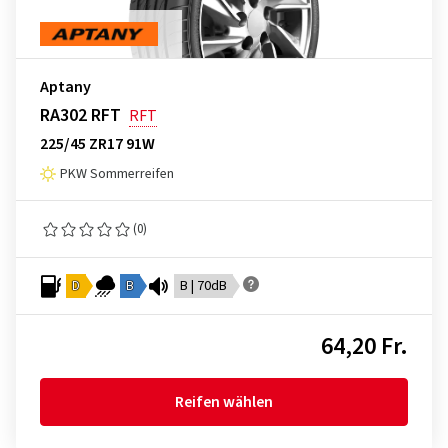
Aptany
RA302 RFT
RFT
225/45 ZR17 91W
PKW Sommerreifen
(0)
D
B
B | 70dB
64,20 Fr.
Reifen wählen