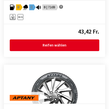
D
C
B | 72dB
43,42 Fr.
Reifen wählen