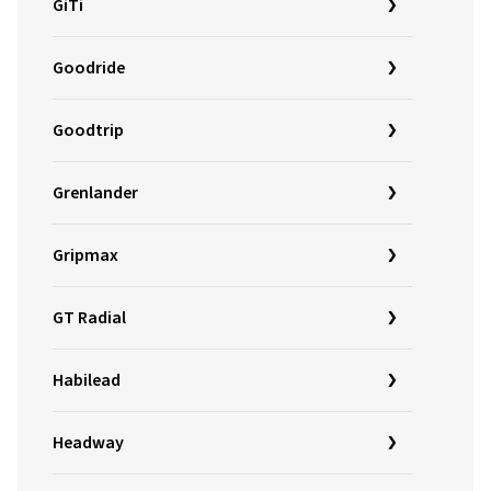
GiTi
Goodride
Goodtrip
Grenlander
Gripmax
GT Radial
Habilead
Headway