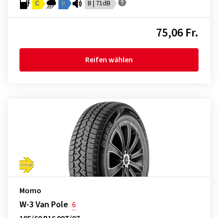
C
B
B | 71dB
75,06 Fr.
Reifen wählen
Momo
W-3 Van Pole
6