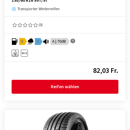
195/60 R16 99T/97
Transporter Winterreifen
(0)
D
C
A | 70dB
82,03 Fr.
Reifen wählen