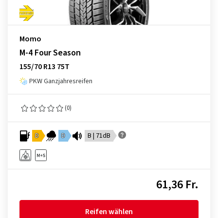
Momo
M-4 Four Season
155/70 R13 75T
PKW Ganzjahresreifen
(0)
D
D
B | 71dB
61,36 Fr.
Reifen wählen