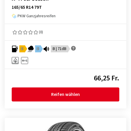
165/65 R14 79T
PKW Ganzjahresreifen
(0)
D
D
B | 71dB
66,25 Fr.
Reifen wählen