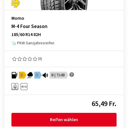
Momo
M-4 Four Season
185/60 R14 82H
PKW Ganzjahresreifen
(0)
D
D
B | 71dB
65,49 Fr.
Reifen wählen