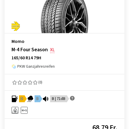
Momo
M-4 Four Season
XL
165/60 R14 79H
PKW Ganzjahresreifen
(0)
D
D
B | 71dB
68,79 Fr.