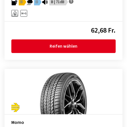
D
D
B | 71dB
62,68 Fr.
Reifen wählen
Momo