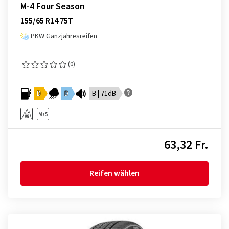
M-4 Four Season
155/65 R14 75T
PKW Ganzjahresreifen
(0)
D
D
B | 71dB
63,32 Fr.
Reifen wählen