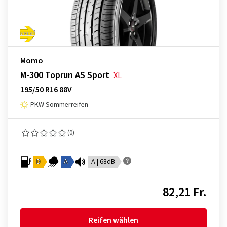
Momo
M-300 Toprun AS Sport
XL
195/50 R16 88V
PKW Sommerreifen
(0)
D
A
A | 68dB
82,21 Fr.
Reifen wählen