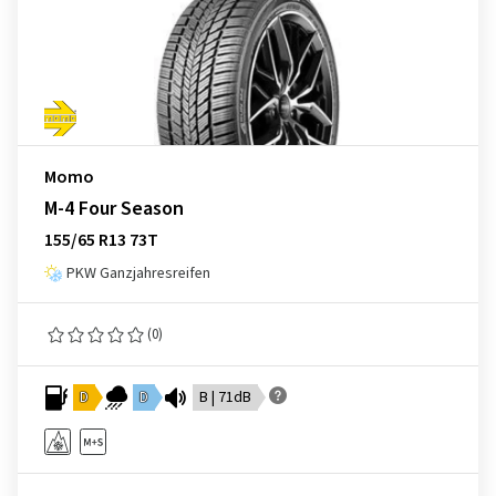
Momo
M-4 Four Season
155/65 R13 73T
PKW Ganzjahresreifen
(0)
D
D
B | 71dB