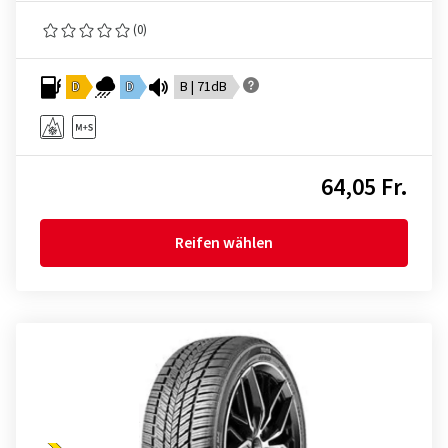
(0)
D
D
B | 71dB
64,05 Fr.
Reifen wählen