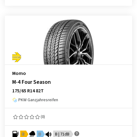
Momo
M-4 Four Season
175/65 R14 82T
PKW Ganzjahresreifen
(0)
D
D
B | 71dB